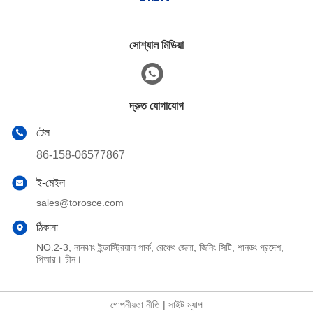
সোশ্যাল মিডিয়া
দ্রুত যোগাযোগ
টেল
86-158-06577867
ই-মেইল
sales@torosce.com
ঠিকানা
NO.2-3, নানঝাং ইন্ডাস্ট্রিয়াল পার্ক, রেঞ্চেং জেলা, জিনিং সিটি, শানডং প্রদেশ,
পিআর। চীন।
গোপনীয়তা নীতি
|
সাইট ম্যাপ