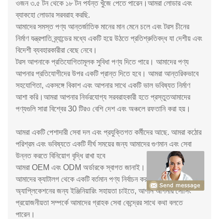
ওজন ৩.৫ টন থেকে ১৮ টন পর্যন্ত খুঁজে পেতে পারেন।আমরা লোডার এবং
ব্যাকহো লোডার সরবরাহ করছি.
আমাদের সমস্ত পণ্য আন্তর্জাতিক মানের মান মেনে চলে এবং টরস চীনের
নির্মাণ যন্ত্রপাতি ব্র্যান্ডের মধ্যে একটি হয়ে উঠতে প্রতিশ্রুতিবদ্ধ যা দেশীয় এবং
বিদেশী ব্যবহারকারীরা বেছে নেবে।
টরস আপনাকে প্রতিযোগিতামূলক সুবিধা পণ্য দিতে পারে। আমাদের পণ্য
আপনার প্রতিযোগীদের উপর একটি প্রান্ত দিতে হবে। আমরা আন্তরিকভাবে
সহযোগিতা, একসঙ্গে বিকাশ এবং আপনার সাথে একটি ভাল ভবিষ্যত নির্মাণ
আশা করি।আমরা আপনার নির্ভরযোগ্য সরবরাহকারী হতে প্রস্তুতআমাদের
পণ্যগুলি সারা বিশ্বের 30 টিরও বেশি দেশ এবং অঞ্চলে রফতানি করা হয়।
আমরা একটি পেশাদারী সেবা দল এবং প্রযুক্তিগত কর্মীদের আছে. আমরা কঠোর
পরিশ্রম এবং ভবিষ্যতে একটি দীর্ঘ সময়ের জন্য আমাদের গুণমান এবং সেবা
উন্নত করতে বিনিয়োগ বৃদ্ধি রাখা হবে
আমরা OEM এবং ODM অর্ডারকে স্বাগত জানাই।
আমাদের ক্যাটালগ থেকে একটি বর্তমান পণ্য নির্বাচন করুন অথবা আপনার
অ্যাপ্লিকেশনের জন্য ইঞ্জিনিয়ারিং সহায়তা চাইতে, আপনি আপনার সোর্সিং
প্রয়োজনীয়তা সম্পর্কে আমাদের গ্রাহক সেবা কেন্দ্রের সাথে কথা বলতে
পারেন।