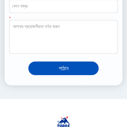
পাঠান