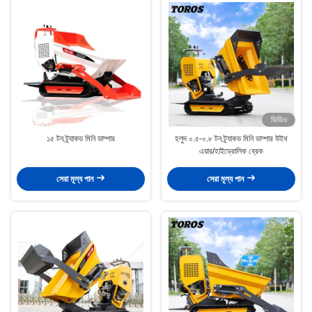
ভিডিও
১৫ টন ট্র্যাকড মিনি ডাম্পার
হলুদ ০.৫-০.৮ টন ট্র্যাকড মিনি ডাম্পার উইথ
এয়ার/হাইড্রোলিক ব্রেক
সেরা মূল্য পান
সেরা মূল্য পান