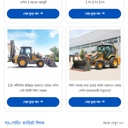
মেশিন 1 বছরের ওয়ারেন্টি
1 টন 2 টন 3 টন
সেরা মূল্য পান
সেরা মূল্য পান
CE সার্টিফাইড 85kw ব্যাকহো লোডার মেশিন
নির্মাণ কাজের জন্য 1m3 বালতি ব্যাকহো লোডার
হেভি ডিউটি ​​নির্মাণ সরঞ্জাম
মেশিন ব্যবহারকারী বন্ধুত্বপূর্ণ
সেরা মূল্য পান
সেরা মূল্য পান
স্ব-লোডিং কংক্রিট মিশুক
আরো দেখুন >>