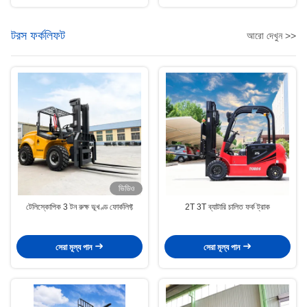
টরস ফর্কলিফট
আরো দেখুন >>
ভিডিও
টেলিস্কোপিক 3 টন রুক্ষ ভূখণ্ড ফোর্কলিফ্ট
2T 3T ব্যাটারি চালিত ফর্ক ট্রাক
সেরা মূল্য পান
সেরা মূল্য পান