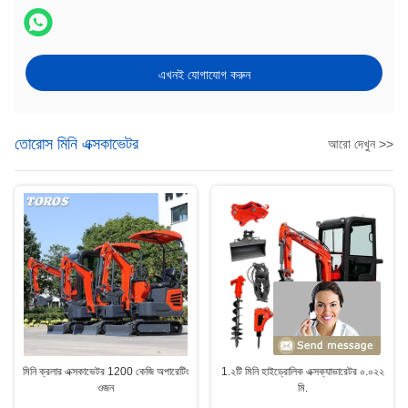
এখনই যোগাযোগ করুন
তোরোস মিনি এক্সকাভেটর
আরো দেখুন >>
মিনি ক্রলার এক্সকাভেটর 1200 কেজি অপারেটিং
1.২টি মিনি হাইড্রোলিক এক্সক্যাভারেটর ০.০২২
ওজন
মি.