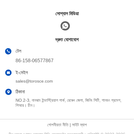
সোশ্যাল মিডিয়া
দ্রুত যোগাযোগ
টেল
86-158-06577867
ই-মেইল
sales@torosce.com
ঠিকানা
NO.2-3, নানঝাং ইন্ডাস্ট্রিয়াল পার্ক, রেঞ্চেং জেলা, জিনিং সিটি, শানডং প্রদেশ,
পিআর। চীন।
গোপনীয়তা নীতি
|
সাইট ম্যাপ