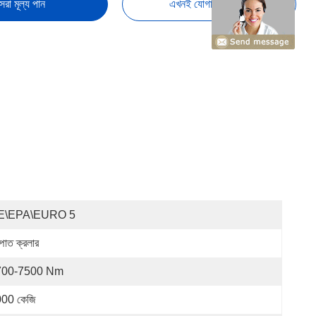
েরা মূল্য পান
এখনই যোগাযোগ করুন
E\EPA\EURO 5
্পাত ক্রলার
700-7500 Nm
00 কেজি