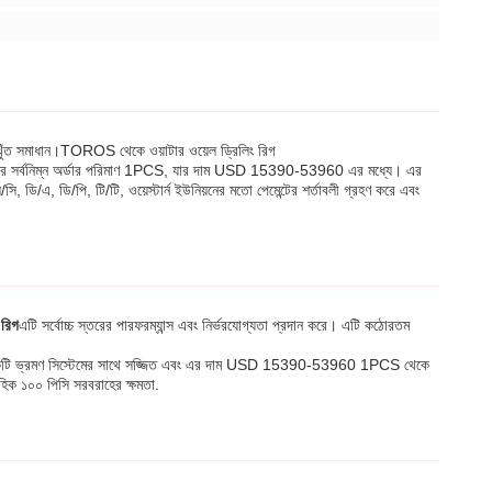
 নিখুঁত সমাধান।TOROS থেকে ওয়াটার ওয়েল ড্রিলিং রিগ
টির সর্বনিম্ন অর্ডার পরিমাণ 1PCS, যার দাম USD 15390-53960 এর মধ্যে। এর
/এ, ডি/পি, টি/টি, ওয়েস্টার্ন ইউনিয়নের মতো পেমেন্টের শর্তাবলী গ্রহণ করে এবং
 রিগ
এটি সর্বোচ্চ স্তরের পারফরম্যান্স এবং নির্ভরযোগ্যতা প্রদান করে। এটি কঠোরতম
ের একটি ভ্রমণ সিস্টেমের সাথে সজ্জিত এবং এর দাম USD 15390-53960 1PCS থেকে
তাহিক ১০০ পিসি সরবরাহের ক্ষমতা.