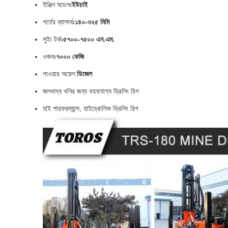
ইঞ্জিন মডেলঃ
ইউচাই
গর্তের ব্যাসার্ধঃ
১৪০-৩২৫ মিমি
সুইং টর্কঃ
৫৭০০-৭৫০০ এন.এম.
ওজনঃ
৭০০০ কেজি
পাওয়ার অয়েল:
ডিজেল
জলখাদ্য খনির জন্য বহনযোগ্য ড্রিলিং রিগ
হাই পারফরম্যান্স, হাইড্রোলিক ড্রিলিং রিগ