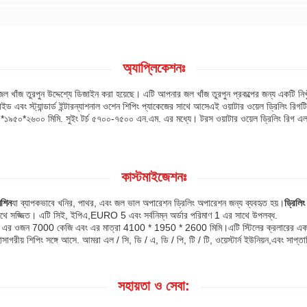
অ্যাপ্লিকেশনঃ
বে জল খাঁজ তুরপুন উদ্দেশ্যে ডিজাইন করা হয়েছে। এটি আপনার জল খাঁজ তুরপুন প্রকল্পের জন্য একটি
ন্ডার্ড ইন্টারন্যাশনাল ওশেন শিপিং প্যাকেজের সাথে আসেএই ওয়াটার ওয়েল ড্রিলিং রিগ
*২৬০০ মিমি. সুইং টর্চ ৫৭০০-৭৫০০ এন.এম. এর মধ্যে। টরস ওয়াটার ওয়েল ড্রিলিং রিগ এল/সি, ডি
কাস্টমাইজেশনঃ
েশিন
যা ব্যাপকভাবে খনির, পাথর, এবং জল ভাল অপারেশন ড্রিলিং অপারেশন জন্য ব্যবহৃত হয়।
ড্রিলিং
র সাথে সজ্জিত। এটি সিই, ইপিএ,EURO 5 এবং সর্বনিম্ন অর্ডার পরিমাণ 1 এর সাথে উপলব্ধ.
300 মিমি। এর ওজন 7000 কেজি এবং এর মাত্রা 4100 * 1950 * 2600 মিমি।এটি স্টিলের ক্রলার
মহাসাগরীয় শিপিং সঙ্গে আসে. আমরা এল / সি, ডি / এ, ডি / পি, টি / টি, ওয়েস্টার্ন ইউনিয়ন,এবং সাপ্
সহায়তা ও সেবা: