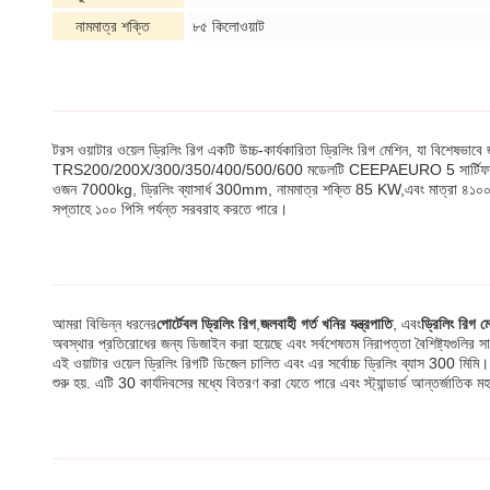
নামমাত্র শক্তি
৮৫ কিলোওয়াট
টরস ওয়াটার ওয়েল ড্রিলিং রিগ একটি উচ্চ-কার্যকারিতা ড্রিলিং রিগ মেশিন, যা বিশেষভা
TRS200/200X/300/350/400/500/600 মডেলটি CEEPAEURO 5 সার্টিফাইড এবং স্ট্যা
ওজন 7000kg, ড্রিলিং ব্যাসার্ধ 300mm, নামমাত্র শক্তি 85 KW,এবং মাত্রা ৪১০০*১৯৫০
সপ্তাহে ১০০ পিসি পর্যন্ত সরবরাহ করতে পারে।
আমরা বিভিন্ন ধরনের
পোর্টেবল ড্রিলিং রিগ
,
জলবাহী গর্ত খনির যন্ত্রপাতি
, এবং
ড্রিলিং রিগ ম
অবস্থার প্রতিরোধের জন্য ডিজাইন করা হয়েছে এবং সর্বশেষতম নিরাপত্তা বৈশিষ্ট্যগুলি
এই ওয়াটার ওয়েল ড্রিলিং রিগটি ডিজেল চালিত এবং এর সর্বোচ্চ ড্রিলিং ব্যাস 
শুরু হয়. এটি 30 কার্যদিবসের মধ্যে বিতরণ করা যেতে পারে এবং স্ট্যান্ডার্ড আন্তর্জাতিক 