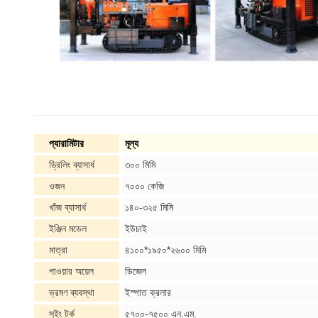
প্যারামিটার
মূল্য
ড্রিলিং ব্যাসার্ধ
৩০০ মিমি
ওজন
৭০০০ কেজি
খাঁজ ব্যাসার্ধ
১৪০-৩২৫ মিমি
ইঞ্জিন মডেল
ইউচাই
মাত্রা
৪১০০*১৯৫০*২৬০০ মিমি
পাওয়ার অয়েল
ডিজেল
ভ্রমণ ব্যবস্থা
ইস্পাত ক্রলার
সুইং টর্ক
৫৭০০-৭৫০০ এন.এম.