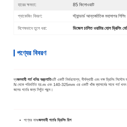
হারের ক্ষমতা:
85 কিলোওয়াট
প্যাকেজিং বিবরণ:
স্ট্যান্ডার্ড আন্তর্জাতিক মহাসাগর শিপিং
বিশেষভাবে তুলে ধরা:
ডিজেল চালিত ওয়াটার হোল ড্রিলিং মে
পণ্যের বিবরণ
দ্য
জলবাহী গর্ত খনির যন্ত্রপাতি
এটি একটি নির্ভরযোগ্য, দীর্ঘস্থায়ী এবং দক্ষ ড্রিলিং সি
N থেকে পরিবর্তিত হয়.m এবং 140-325mm এর একটি খাঁজ ব্যাসার্ধের সাথে গর্ত খন
জলের গর্তের জন্য নিখুঁত পছন্দ।
পণ্যের নামঃ
জলবাহী গর্তের ড্রিলিং রিগ