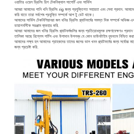
ওয়াটার ওয়েল ড্রিলিং রিগ টেকনিক্যাল সাপোর্ট এবং সার্ভিস
আমরা আমাদের পানি খনি ড্রিলিং rig জন্য প্রযুক্তিগত সহায়তা এবং সেবা প্রদান. আমাদে
করি যাতে তারা সর্বশেষ প্রযুক্তি সম্পর্কে আপ টু ডেট থাকে।
আমাদের সার্ভিস টেকনিশিয়ানরা জল খনির ড্রিলিং প্ল্যাটফর্মের সমস্ত দিক সম্পর্কে অভিজ্ঞ
ডায়াগনস্টিক সরঞ্জাম ব্যবহার করি.
আমরা আমাদের জল খনির ড্রিলিং প্ল্যাটফর্মগুলির জন্য প্রতিরোধমূলক রক্ষণাবেক্ষণও প্রদান 
তালিকা আছে রিপ্লেস পার্টস এবং উপাদান উপলব্ধ যে কোন ডাউনটাইম ন্যূনতম নিশ্চিত করা
আমাদের লক্ষ্য হল আমাদের গ্রাহকদের তাদের জলের ভাল খনন প্ল্যাটফর্মের জন্য সর্বোচ্চ মান
জন্য প্রচেষ্টা করি.