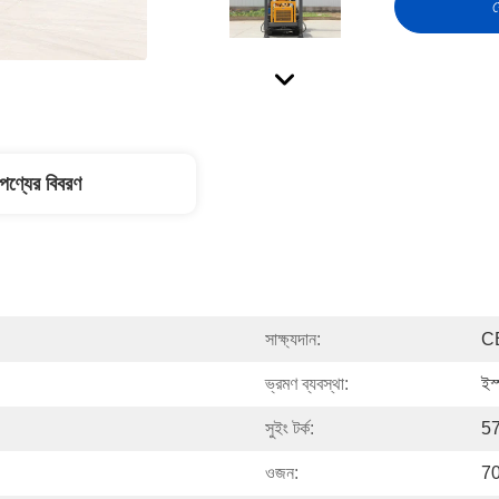
স
পণ্যের বিবরণ
সাক্ষ্যদান:
C
ভ্রমণ ব্যবস্থা:
ইস
সুইং টর্ক:
5
ওজন:
70