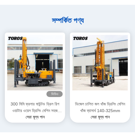
সম্পর্কিত পণ্য
ভিডিও
300 মিমি ক্রলার মাউন্টড ড্রিল রিগ
ডিজেল চালিত জল খাঁজ ড্রিলিং মেশিন
ওয়াটার ওয়েল ড্রিলিং মেশিন সহজ
খাঁজ ব্যাসার্ধ 140-325mm
সেরা মূল্য পান
সেরা মূল্য পান
অপারেশন