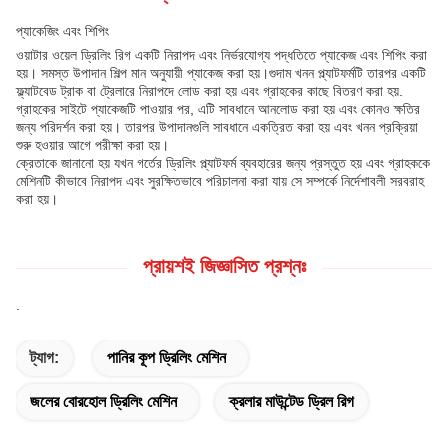
প্যাকেজিং এবং শিপিং
ওয়াটার ওয়েল ড্রিলিং রিগ একটি নিরাপদ এবং নির্ভরযোগ্য পদ্ধতিতে প্যাকেজ এবং শিপিং করা
হয়। সমস্ত উপাদান শিল্প মান অনুযায়ী প্যাকেজ করা হয়।গুদাম খনন প্ল্যাটফর্মটি তারপর একটি
ফ্ল্যাটবেড ট্রাক বা ট্রেলারে নিরাপদে লোড করা হয় এবং গ্রাহকের কাছে বিতরণ করা হয়.
গ্রাহকের সাইটে প্যাকেজটি পাওয়ার পর, এটি সাবধানে আনলোড করা হয় এবং কোনও ক্ষতির
জন্য পরিদর্শন করা হয়। তারপর উপাদানগুলি সাবধানে একত্রিত করা হয় এবং খনন প্রক্রিয়া
শুরু হওয়ার আগে পরীক্ষা করা হয়।
ক্রেতাকে জানানো হয় যখন গর্তের ড্রিলিং প্ল্যাটফর্ম ব্যবহারের জন্য প্রস্তুত হয় এবং গ্রাহককে
মেশিনটি কীভাবে নিরাপদ এবং সুরক্ষিতভাবে পরিচালনা করা যায় সে সম্পর্কে নির্দেশাবলী সরবরাহ
করা হয়।
প্রায়শই জিজ্ঞাসিত প্রশ্নঃ
.
ট্যাগ:
পানির কূপ ড্রিলিং মেশিন
জলের বোরহোল ড্রিলিং মেশিন
ক্রলার মাউন্টেড ড্রিল রিগ