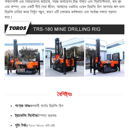
শক্তিশালী এবং নির্ভরযোগ্য কাঠামো, সহজ অপারেশন,উচ্চ শক্তি এবং স্থিতিশীলতা, কম শব্দ
এবং কম্পন, এবং একটি দীর্ঘ সেবা জীবন. আমাদের ওয়াটার ওয়েল ড্রিলিং রিগ আপনার জল ভাল
ড্রিলিং চাহিদা জন্য নিখুঁত পছন্দ, কারণ এটি চমৎকার কর্মক্ষমতা এবং সর্বোচ্চ দক্ষতা প্রদান
করে।
বৈশিষ্ট্যঃ
পণ্যের নামঃ
জলবাহী গর্তের ড্রিলিং রিগ
ট্রাভেলিং সিস্টেমঃ
ইস্পাত ক্রলার
সুইং টর্কঃ
৫৭০০-৭৫০০ এন.এম.