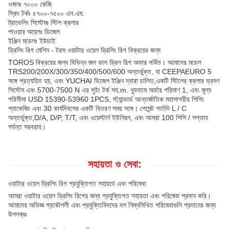
ওজনঃ ৭০০০ কেজি
স্কিং টর্কঃ ৫৭০০-৭৫০০ এন.এম.
ট্রাভেলিং সিস্টেমঃ স্টিল ক্রলার
পাওয়ার অয়েলঃ ডিজেল
ইঞ্জিন মডেলঃ ইউচাই
ড্রিলিং রিগ মেশিন - টরস ওয়াটার ওয়েল ড্রিলিং রিগ বিক্রয়ের জন্য
TOROS বিক্রয়ের জন্য বিভিন্ন জল ভাল ড্রিল রিগ অফার গর্বিত। আমাদের মডেল
TRS200/200X/300/350/400/500/600 অন্তর্ভুক্ত, যা CEEPAEURO 5
সঙ্গে প্রত্যয়িত হয়, এবং YUCHAI ডিজেল ইঞ্জিন দ্বারা চালিত,একটি স্টিলের ক্রলার ভ্রমণ
সিস্টেম এবং 5700-7500 N এর সুইং টর্ক সহ.m. ন্যূনতম অর্ডার পরিমাণ 1, এবং মূল্য
পরিসীমা USD 15390-53960 1PCS, স্ট্যান্ডার্ড আন্তর্জাতিক মহাসাগরীয় শিপিং
প্যাকেজিং এবং 30 কার্যদিবসের একটি বিতরণ সময় সঙ্গে। পেমেন্ট শর্তাদি L / C
অন্তর্ভুক্ত,D/A, D/P, T/T, এবং ওয়েস্টার্ন ইউনিয়ন, এবং আমরা 100 পিসি / সপ্তাহ
পর্যন্ত সরবরাহ।
সহায়তা ও সেবা:
ওয়াটার ওয়েল ড্রিলিং রিগ প্রযুক্তিগত সহায়তা এবং পরিষেবা
আমরা ওয়াটার ওয়েল ড্রিলিং রিগের জন্য প্রযুক্তিগত সহায়তা এবং পরিষেবা প্রদান করি।
আমাদের অভিজ্ঞ প্রকৌশলী এবং প্রযুক্তিবিদদের দল নিম্নলিখিত পরিষেবাগুলি প্রদানের জন্য
উপলব্ধঃ