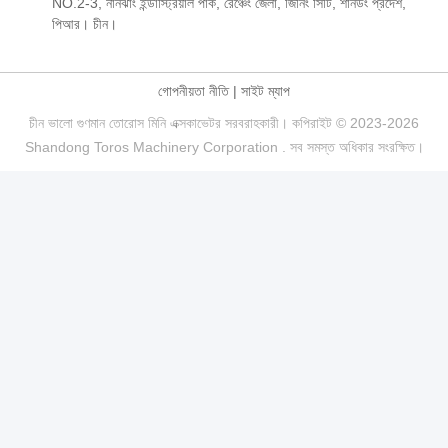
NO.2-3, নানঝাং ইন্ডাস্ট্রিয়াল পার্ক, রেঞ্চেং জেলা, জিনিং সিটি, শানডং প্রদেশ,
পিআর। চীন।
গোপনীয়তা নীতি
|
সাইট ম্যাপ
চীন ভালো গুণমান তোরোস মিনি এক্সকাভেটর সরবরাহকারী। কপিরাইট © 2023-2026
Shandong Toros Machinery Corporation . সব সমস্ত অধিকার সংরক্ষিত।