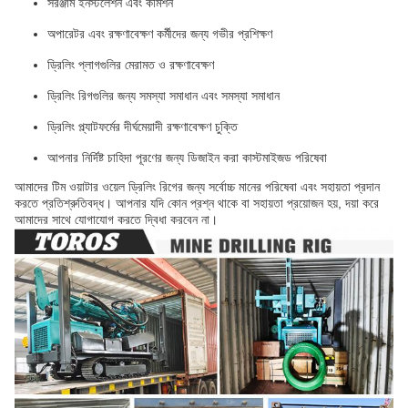
সরঞ্জাম ইনস্টলেশন এবং কমিশন
অপারেটর এবং রক্ষণাবেক্ষণ কর্মীদের জন্য গভীর প্রশিক্ষণ
ড্রিলিং প্লাগগুলির মেরামত ও রক্ষণাবেক্ষণ
ড্রিলিং রিগগুলির জন্য সমস্যা সমাধান এবং সমস্যা সমাধান
ড্রিলিং প্ল্যাটফর্মের দীর্ঘমেয়াদী রক্ষণাবেক্ষণ চুক্তি
আপনার নির্দিষ্ট চাহিদা পূরণের জন্য ডিজাইন করা কাস্টমাইজড পরিষেবা
আমাদের টিম ওয়াটার ওয়েল ড্রিলিং রিগের জন্য সর্বোচ্চ মানের পরিষেবা এবং সহায়তা প্রদান
করতে প্রতিশ্রুতিবদ্ধ। আপনার যদি কোন প্রশ্ন থাকে বা সহায়তা প্রয়োজন হয়, দয়া করে
আমাদের সাথে যোগাযোগ করতে দ্বিধা করবেন না।