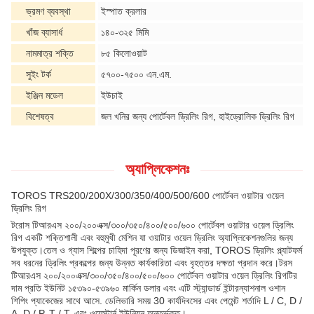
ভ্রমণ ব্যবস্থা
ইস্পাত ক্রলার
খাঁজ ব্যাসার্ধ
১৪০-৩২৫ মিমি
নামমাত্র শক্তি
৮৫ কিলোওয়াট
সুইং টর্ক
৫৭০০-৭৫০০ এন.এম.
ইঞ্জিন মডেল
ইউচাই
বিশেষত্ব
জল খনির জন্য পোর্টেবল ড্রিলিং রিগ, হাইড্রোলিক ড্রিলিং রিগ
অ্যাপ্লিকেশনঃ
TOROS TRS200/200X/300/350/400/500/600 পোর্টেবল ওয়াটার ওয়েল
ড্রিলিং রিগ
টরোস টিআরএস ২০০/২০০এক্স/৩০০/৩৫০/৪০০/৫০০/৬০০ পোর্টেবল ওয়াটার ওয়েল ড্রিলিং
রিগ একটি শক্তিশালী এবং বহুমুখী মেশিন যা ওয়াটার ওয়েল ড্রিলিং অ্যাপ্লিকেশনগুলির জন্য
উপযুক্ত।তেল ও গ্যাস শিল্পের চাহিদা পূরণের জন্য ডিজাইন করা, TOROS ড্রিলিং প্ল্যাটফর্ম
সব ধরনের ড্রিলিং প্রকল্পের জন্য উন্নত কার্যকারিতা এবং বৃহত্তর দক্ষতা প্রদান করে।টরস
টিআরএস ২০০/২০০এক্স/৩০০/৩৫০/৪০০/৫০০/৬০০ পোর্টেবল ওয়াটার ওয়েল ড্রিলিং রিগটির
দাম প্রতি ইউনিট ১৫৩৯০-৫৩৯৬০ মার্কিন ডলার এবং এটি স্ট্যান্ডার্ড ইন্টারন্যাশনাল ওশান
শিপিং প্যাকেজের সাথে আসে. ডেলিভারি সময় 30 কার্যদিবসের এবং পেমেন্ট শর্তাদি L / C, D /
A, D / P, T / T, এবং ওয়েস্টার্ন ইউনিয়ন অন্তর্ভুক্ত।