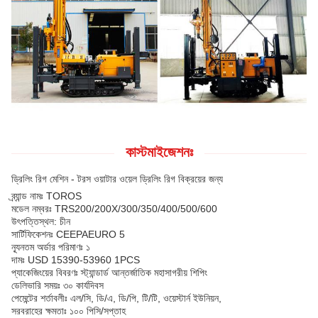
কাস্টমাইজেশনঃ
ড্রিলিং রিগ মেশিন - টরস ওয়াটার ওয়েল ড্রিলিং রিগ বিক্রয়ের জন্য
ব্র্যান্ড নামঃ TOROS
মডেল নম্বরঃ TRS200/200X/300/350/400/500/600
উৎপত্তিস্থল: চীন
সার্টিফিকেশনঃ CEEPAEURO 5
ন্যূনতম অর্ডার পরিমাণঃ ১
দামঃ USD 15390-53960 1PCS
প্যাকেজিংয়ের বিবরণঃ স্ট্যান্ডার্ড আন্তর্জাতিক মহাসাগরীয় শিপিং
ডেলিভারি সময়ঃ ৩০ কার্যদিবস
পেমেন্টের শর্তাবলীঃ এল/সি, ডি/এ, ডি/পি, টি/টি, ওয়েস্টার্ন ইউনিয়ন,
সরবরাহের ক্ষমতাঃ ১০০ পিসি/সপ্তাহ