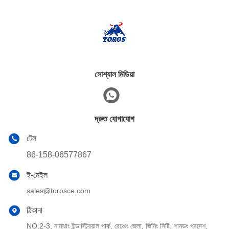
সোশ্যাল মিডিয়া
দ্রুত যোগাযোগ
টেল
86-158-06577867
ই-মেইল
sales@torosce.com
ঠিকানা
NO.2-3, নানঝাং ইন্ডাস্ট্রিয়াল পার্ক, রেঞ্চেং জেলা, জিনিং সিটি, শানডং প্রদেশ,