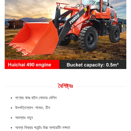
বৈশিষ্ট্যঃ
পণ্যের নামঃ হুইল লোডার মেশিন
উৎপত্তিস্থল: শানডং, চীন
অবস্থাঃ নতুন
অনন্য বিক্রয় পয়েন্টঃ উচ্চ অপারেটিং দক্ষতা