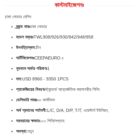
কাস্টমাইজেশনঃ
চাকা লোডার মেশিন
ব্র্যান্ড নামঃ
চাকা লোডার
মডেল নম্বরঃ
TWL908/926/930/942/948/958
উৎপত্তিস্থল:
চীন
সার্টিফিকেশনঃ
CEEPAEURO ৫
ন্যূনতম অর্ডার পরিমাণঃ
1
দাম:
USD 8960 - 9350 1PCS
প্যাকেজিংয়ের বিবরণঃ
স্ট্যান্ডার্ড আন্তর্জাতিক মহাসাগরীয় শিপিং
ডেলিভারি সময়ঃ
৩০ কার্যদিবস
অর্থ প্রদানের শর্তাবলী:
L/C, D/A, D/P, T/T, ওয়েস্টার্ন ইউনিয়ন,
সরবরাহের ক্ষমতাঃ
১০০ পিসি/সপ্তাহ
অবস্থা:
নতুন