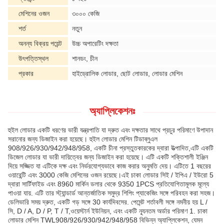
মেশিনের ওজন
৩০০০ কেজি
শর্ত
নতুন
অনন্য বিক্রয় পয়েন্ট
উচ্চ অপারেটিং দক্ষতা
উৎপত্তিস্থল
শানডং, চীন
প্রকার
হাইড্রোলিক লোডার, ছোট লোডার, লোডার মেশিন
অ্যাপ্লিকেশনঃ
হুইল লোডার একটি ধরণের ভারী যন্ত্রপাতি যা দ্রুত এবং দক্ষতার সাথে প্রচুর পরিমাণে উপাদান
সরানোর জন্য ডিজাইন করা হয়েছে। হুইল লোডার মেশিন টিডাব্লুএল
908/926/930/942/948/958, একটি চীনা প্রস্তুতকারকের দ্বারা উত্পাদিত,এটি একটি
ডিজেল লোডার যা ভারী দায়িত্বের জন্য ডিজাইন করা হয়েছে। এটি একটি শক্তিশালী ইঞ্জিন
দিয়ে সজ্জিত যা এটিকে দক্ষ এবং নির্ভরযোগ্যভাবে কাজ করার অনুমতি দেয়। এটিতে 1 বছরের
ওয়ারেন্টি এবং 3000 কেজি মেশিনের ওজন রয়েছে।এই চাকা লোডার সিই / ইপিএ / ইউরো 5
দ্বারা সার্টিফাইড এবং 8960 মার্কিন ডলার থেকে 9350 1PCS প্রতিযোগিতামূলক মূল্যে
পাওয়া যায়. এটি তার স্ট্যান্ডার্ড আন্তর্জাতিক সমুদ্র শিপিং প্যাকেজিং সঙ্গে পরিবহন করা সহজ।
ডেলিভারি সময় দ্রুত, একটি গড় সঙ্গে 30 কার্যদিবসের. পেমেন্ট শর্তাবলী সঙ্গে নমনীয় হয় L /
সি, D / A, D / P, T / T,ওয়েস্টার্ন ইউনিয়ন, এবং একটি ন্যূনতম অর্ডার পরিমাণ 1. চাকা
লোডার মেশিন TWL908/926/930/942/948/958 বিভিন্ন অ্যাপ্লিকেশন, যেমন