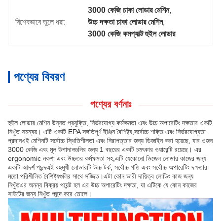
3000 কেজি চাকা লোডার মেশিন
, 
বিশেষভাবে তুলে ধরা:
উচ্চ দক্ষতা চাকা লোডার মেশিন
, 
3000 কেজি কমপ্যাক্ট হুইল লোডার
পণ্যের বিবরণ
পণ্যের বর্ণনাঃ
হুইল লোডার মেশিন উন্নত প্রযুক্তি, নির্ভরযোগ্য কর্মক্ষমতা এবং উচ্চ অপারেটিং দক্ষতার একটি
নিখুঁত সমন্বয়। এটি একটি EPA সঙ্গতিপূর্ণ ইঞ্জিন বৈশিষ্ট্য,সর্বোচ্চ শক্তি এবং নির্ভরযোগ্যতা
প্রদানএই মেশিনটি সর্বোচ্চ স্থিতিশীলতা এবং নিরাপত্তার জন্য ডিজাইন করা হয়েছে, যার ওজন
3000 কেজি এবং মূল উপাদানগুলির জন্য 1 বছরের একটি চমৎকার ওয়ারেন্টি রয়েছে। এর
ergonomic নকশা এবং উচ্চতর কর্মক্ষমতা সহ,এটি যেকোনো ডিজেল লোডার কাজের জন্য
একটি আদর্শ পছন্দএই বহুমুখী লোডারটি উচ্চ টর্ক, সর্বোচ্চ গতি এবং সর্বোচ্চ অপারেটিং দক্ষতার
মতো পরিশীলিত বৈশিষ্ট্যগুলির সাথে সজ্জিত।এটা কোন ভারী দায়িত্ব লোডিং কাজ জন্য
নিখুঁতএর অনন্য বিক্রয় পয়েন্ট হল এর উচ্চ অপারেটিং দক্ষতা, যা এটিকে যে কোন কাজের
সাইটের জন্য নিখুঁত পছন্দ করে তোলে।