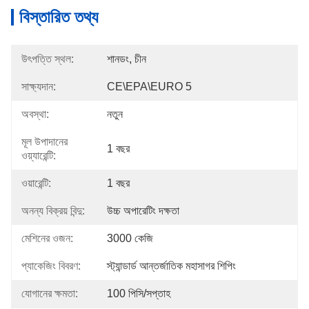
বিস্তারিত তথ্য
উৎপত্তি স্থল:
শানডং, চীন
সাক্ষ্যদান:
CE\EPA\EURO 5
অবস্থা:
নতুন
মূল উপাদানের
1 বছর
ওয়্যারেন্টি:
ওয়ারেন্টি:
1 বছর
অনন্য বিক্রয় বিন্দু:
উচ্চ অপারেটিং দক্ষতা
মেশিনের ওজন:
3000 কেজি
প্যাকেজিং বিবরণ:
স্ট্যান্ডার্ড আন্তর্জাতিক মহাসাগর শিপিং
যোগানের ক্ষমতা:
100 পিসি/সপ্তাহ