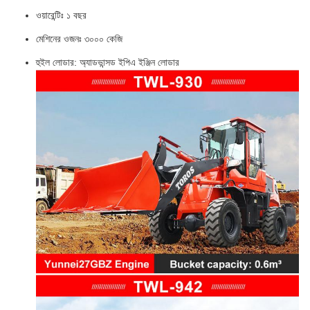
ওয়ারেন্টিঃ ১ বছর
মেশিনের ওজনঃ ৩০০০ কেজি
হুইল লোডার: অ্যাডভান্সড ইপিএ ইঞ্জিন লোডার