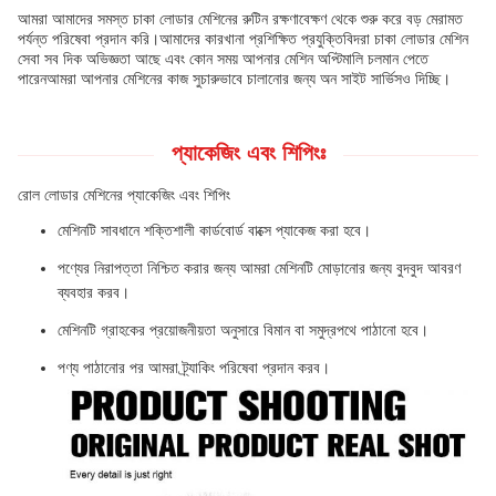
আমরা আমাদের সমস্ত চাকা লোডার মেশিনের রুটিন রক্ষণাবেক্ষণ থেকে শুরু করে বড় মেরামত
পর্যন্ত পরিষেবা প্রদান করি।আমাদের কারখানা প্রশিক্ষিত প্রযুক্তিবিদরা চাকা লোডার মেশিন
সেবা সব দিক অভিজ্ঞতা আছে এবং কোন সময় আপনার মেশিন অপ্টিমালি চলমান পেতে
পারেনআমরা আপনার মেশিনের কাজ সুচারুভাবে চালানোর জন্য অন সাইট সার্ভিসও দিচ্ছি।
প্যাকেজিং এবং শিপিংঃ
রোল লোডার মেশিনের প্যাকেজিং এবং শিপিং
মেশিনটি সাবধানে শক্তিশালী কার্ডবোর্ড বাক্সে প্যাকেজ করা হবে।
পণ্যের নিরাপত্তা নিশ্চিত করার জন্য আমরা মেশিনটি মোড়ানোর জন্য বুদবুদ আবরণ
ব্যবহার করব।
মেশিনটি গ্রাহকের প্রয়োজনীয়তা অনুসারে বিমান বা সমুদ্রপথে পাঠানো হবে।
পণ্য পাঠানোর পর আমরা ট্র্যাকিং পরিষেবা প্রদান করব।