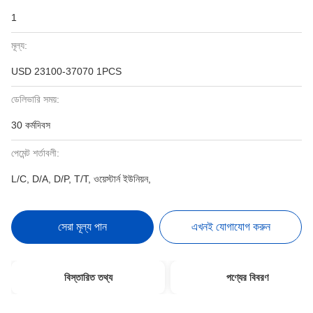
1
মূল্য:
USD 23100-37070 1PCS
ডেলিভারি সময়:
30 কর্মদিবস
পেমেন্ট শর্তাবলী:
L/C, D/A, D/P, T/T, ওয়েস্টার্ন ইউনিয়ন,
সেরা মূল্য পান
এখনই যোগাযোগ করুন
বিস্তারিত তথ্য
পণ্যের বিবরণ