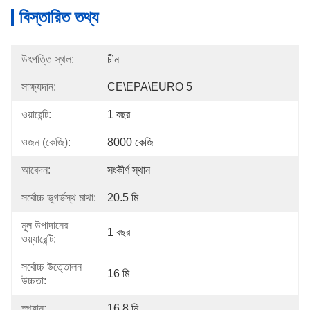
বিস্তারিত তথ্য
উৎপত্তি স্থল:
চীন
সাক্ষ্যদান:
CE\EPA\EURO 5
ওয়ারেন্টি:
1 বছর
ওজন (কেজি):
8000 কেজি
আবেদন:
সংকীর্ণ স্থান
সর্বোচ্চ ভূগর্ভস্থ মাথা:
20.5 মি
মূল উপাদানের
1 বছর
ওয়্যারেন্টি:
সর্বোচ্চ উত্তোলন
16 মি
উচ্চতা:
স্প্যান:
16.8 মি