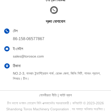
দ্রুত যোগাযোগ
টেল
86-158-06577867
ই-মেইল
sales@torosce.com
ঠিকানা
NO.2-3, নানঝাং ইন্ডাস্ট্রিয়াল পার্ক, রেঞ্চেং জেলা, জিনিং সিটি, শানডং প্রদেশ,
পিআর। চীন।
গোপনীয়তা নীতি
|
সাইট ম্যাপ
চীন ভালো গুণমান তোরোস মিনি এক্সকাভেটর সরবরাহকারী। কপিরাইট © 2023-2026
Shandong Toros Machinery Corporation . সব সমস্ত অধিকার সংরক্ষিত।