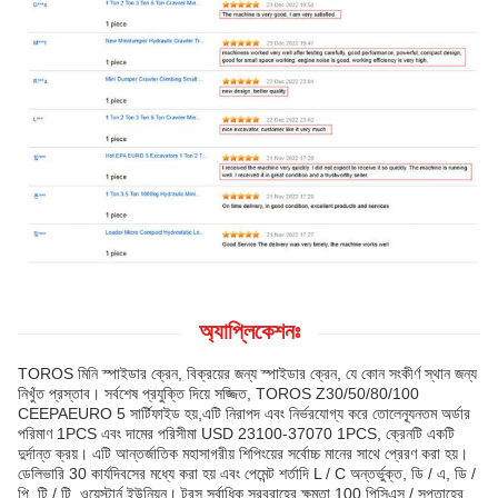
অ্যাপ্লিকেশনঃ
TOROS মিনি স্পাইডার ক্রেন, বিক্রয়ের জন্য স্পাইডার ক্রেন, যে কোন সংকীর্ণ স্থান জন্য
নিখুঁত প্রস্তাব। সর্বশেষ প্রযুক্তি দিয়ে সজ্জিত, TOROS Z30/50/80/100
CEEPAEURO 5 সার্টিফাইড হয়,এটি নিরাপদ এবং নির্ভরযোগ্য করে তোলেন্যূনতম অর্ডার
পরিমাণ 1PCS এবং দামের পরিসীমা USD 23100-37070 1PCS, ক্রেনটি একটি
দুর্দান্ত ক্রয়। এটি আন্তর্জাতিক মহাসাগরীয় শিপিংয়ের সর্বোচ্চ মানের সাথে প্রেরণ করা হয়।
ডেলিভারি 30 কার্যদিবসের মধ্যে করা হয় এবং পেমেন্ট শর্তাদি L / C অন্তর্ভুক্ত, ডি / এ, ডি /
পি, টি / টি, ওয়েস্টার্ন ইউনিয়ন। টরস সর্বাধিক সরবরাহের ক্ষমতা 100 পিসিএস / সপ্তাহের