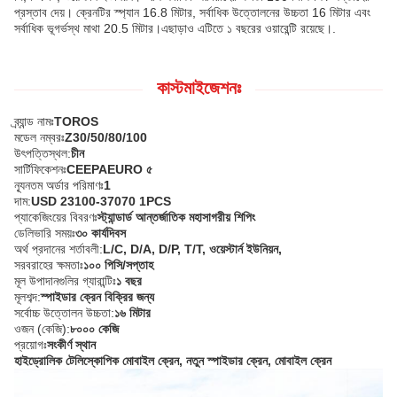
প্রস্তাব দেয়। ক্রেনটির স্প্যান 16.8 মিটার, সর্বাধিক উত্তোলনের উচ্চতা 16 মিটার এবং
সর্বাধিক ভূগর্ভস্থ মাথা 20.5 মিটার।এছাড়াও এটিতে ১ বছরের ওয়ারেন্টি রয়েছে।.
কাস্টমাইজেশনঃ
ব্র্যান্ড নামঃ
TOROS
মডেল নম্বরঃ
Z30/50/80/100
উৎপত্তিস্থল:
চীন
সার্টিফিকেশনঃ
CEEPAEURO ৫
ন্যূনতম অর্ডার পরিমাণঃ
1
দাম:
USD 23100-37070 1PCS
প্যাকেজিংয়ের বিবরণঃ
স্ট্যান্ডার্ড আন্তর্জাতিক মহাসাগরীয় শিপিং
ডেলিভারি সময়ঃ
৩০ কার্যদিবস
অর্থ প্রদানের শর্তাবলী:
L/C, D/A, D/P, T/T, ওয়েস্টার্ন ইউনিয়ন,
সরবরাহের ক্ষমতাঃ
১০০ পিসি/সপ্তাহ
মূল উপাদানগুলির গ্যারান্টিঃ
১ বছর
মূলশব্দ:
স্পাইডার ক্রেন বিক্রির জন্য
সর্বোচ্চ উত্তোলন উচ্চতা:
১৬ মিটার
ওজন (কেজি):
৮০০০ কেজি
প্রয়োগঃ
সংকীর্ণ স্থান
হাইড্রোলিক টেলিস্কোপিক মোবাইল ক্রেন, নতুন স্পাইডার ক্রেন, মোবাইল ক্রেন