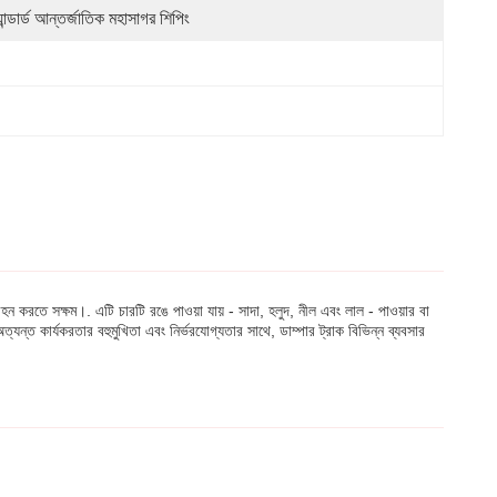
্যান্ডার্ড আন্তর্জাতিক মহাসাগর শিপিং
হন করতে সক্ষম।. এটি চারটি রঙে পাওয়া যায় - সাদা, হলুদ, নীল এবং লাল - পাওয়ার বা
ত্যন্ত কার্যকরতার বহুমুখিতা এবং নির্ভরযোগ্যতার সাথে, ডাম্পার ট্রাক বিভিন্ন ব্যবসার