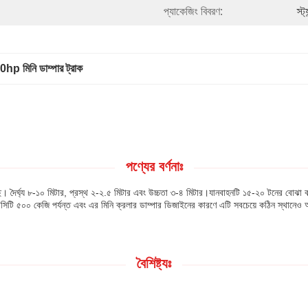
প্যাকেজিং বিবরণ:
স্ট
hp মিনি ডাম্পার ট্রাক
পণ্যের বর্ণনাঃ
েছে। দৈর্ঘ্য ৮-১০ মিটার, প্রস্থ ২-২.৫ মিটার এবং উচ্চতা ৩-৪ মিটার।যানবাহনটি ১৫-২০ টনের বোঝা ব
্যাপাসিটি ৫০০ কেজি পর্যন্ত এবং এর মিনি ক্রলার ডাম্পার ডিজাইনের কারণে এটি সবচেয়ে কঠিন স্থানেও অ
বৈশিষ্ট্যঃ