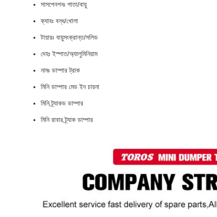
সাসপেনশনঃ পাতা/বায়ু
ক্যাবঃ বন্ধ/খোলা
টায়ারঃ বায়ুসংক্রান্ত/সলিড
দেহঃ ইস্পাত/অ্যালুমিনিয়াম
নামঃ ডাম্পার ট্রাক
মিনি ডাম্পার মেড ইন চায়না
মিনি ট্র্যাকড ডাম্পার
মিনি রাবার ট্র্যাক ডাম্পার