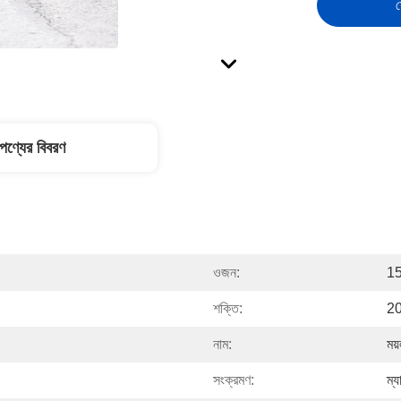
স
পণ্যের বিবরণ
ওজন:
15
শক্তি:
2
নাম:
ময়
সংক্রমণ:
ম্য