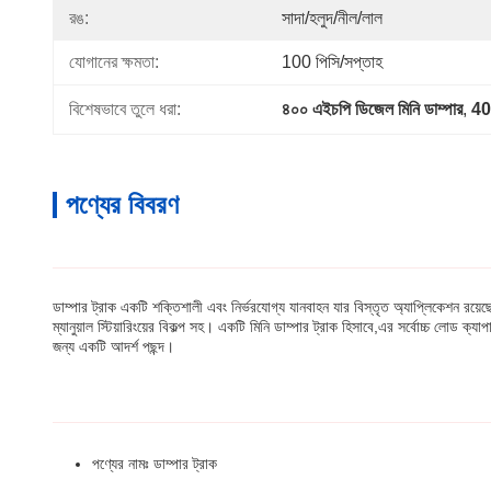
রঙ:
সাদা/হলুদ/নীল/লাল
যোগানের ক্ষমতা:
100 পিসি/সপ্তাহ
বিশেষভাবে তুলে ধরা:
৪০০ এইচপি ডিজেল মিনি ডাম্পার
, 
400
পণ্যের বিবরণ
ডাম্পার ট্রাক একটি শক্তিশালী এবং নির্ভরযোগ্য যানবাহন যার বিস্তৃত অ্যাপ্লিকেশন রয়
ম্যানুয়াল স্টিয়ারিংয়ের বিকল্প সহ। একটি মিনি ডাম্পার ট্রাক হিসাবে,এর সর্বোচ্চ লোড ক
জন্য একটি আদর্শ পছন্দ।
পণ্যের নামঃ ডাম্পার ট্রাক