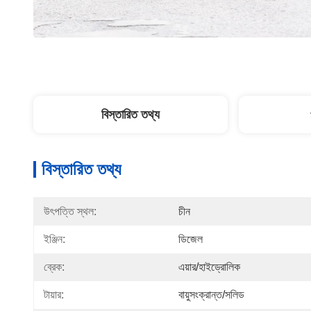
বিস্তারিত তথ্য
বিস্তারিত তথ্য
উৎপত্তি স্থল:
চীন
ইঞ্জিন:
ডিজেল
ব্রেক:
এয়ার/হাইড্রোলিক
টায়ার:
বায়ুসংক্রান্ত/সলিড