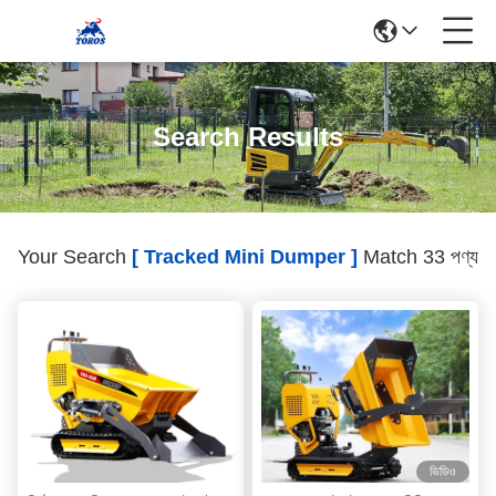
Search Results
Your Search
[ Tracked Mini Dumper ]
Match 33 পণ্য
ভিডিও