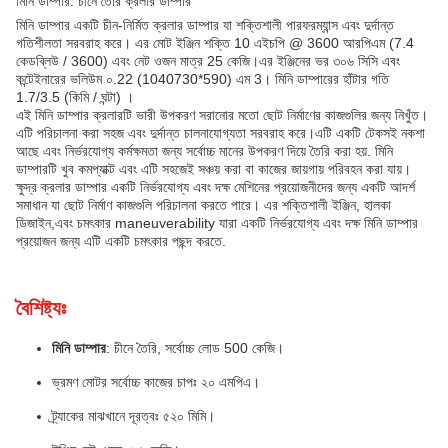
মিনি ডাম্পার: চীনে তৈরি ক্রলার ডাম্পার
মিনি ডাম্পার একটি চীন-নির্মিত ক্রলার ডাম্পার যা শক্তিশালী পারফরম্যান্স এবং দুর্দান্ত
গতিশীলতা সরবরাহ করে। এর মোট ইঞ্জিন শক্তি 10 এইচপি @ 3600 আরপিএম (7.4
কেডব্লিউ / 3600) এবং নেট ওজন মাত্র 25 কেজি।এর ইঞ্জিনের ভর ৩০৬ সিসি এবং
কন্টেইনারের ভলিউম ০.22 (1040730*590) এম 3। মিনি ডাম্পারের হাঁটার গতি
1.7/3.5 (কিমি / ঘন্টা) ।
এই মিনি ডাম্পার ক্রলারটি ভারী উপকরণ সরানোর মতো ছোট নির্মাণের কাজগুলির জন্য নিখুঁত।
এটি পরিচালনা করা সহজ এবং দুর্দান্ত চালনাযোগ্যতা সরবরাহ করে।এটি একটি টেকসই নকশা
আছে এবং নির্ভরযোগ্য কর্মক্ষমতা জন্য সর্বোচ্চ মানের উপকরণ দিয়ে তৈরি করা হয়. মিনি
ডাম্পারটি খুব কমপ্যাক্ট এবং এটি সহজেই সঞ্চয় করা বা কাজের জায়গায় পরিবহন করা যায়।
ক্ষুদ্র ক্রলার ডাম্পার একটি নির্ভরযোগ্য এবং দক্ষ মেশিনের প্রয়োজনীদের জন্য একটি আদর্শ
সমাধান যা ছোট নির্মাণ কাজগুলি পরিচালনা করতে পারে। এর শক্তিশালী ইঞ্জিন, হালকা
ডিজাইন,এবং চমৎকার maneuverability যারা একটি নির্ভরযোগ্য এবং দক্ষ মিনি ডাম্পার
প্রয়োজন জন্য এটি একটি চমৎকার পছন্দ করতে.
বৈশিষ্ট্যঃ
মিনি ডাম্পার
: চীনে তৈরি, সর্বোচ্চ লোড 500 কেজি।
ভ্রমণ মোটর সর্বোচ্চ কাজের চাপঃ ২০ এমপিএ।
ট্র্যাকের মাঝখানে দূরত্বঃ ৫২০ মিমি।