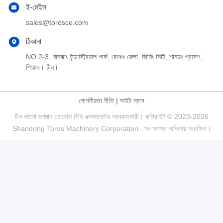
ই-মেইল
sales@torosce.com
ঠিকানা
NO.2-3, নানঝাং ইন্ডাস্ট্রিয়াল পার্ক, রেঞ্চেং জেলা, জিনিং সিটি, শানডং প্রদেশ,
পিআর। চীন।
গোপনীয়তা নীতি
|
সাইট ম্যাপ
চীন ভালো গুণমান তোরোস মিনি এক্সকাভেটর সরবরাহকারী। কপিরাইট © 2023-2026
Shandong Toros Machinery Corporation . সব সমস্ত অধিকার সংরক্ষিত।