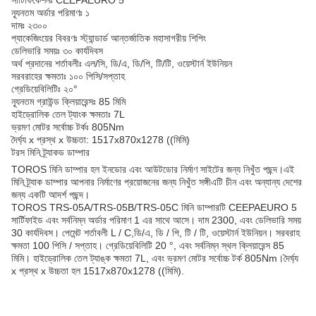
সার্টিফিকেশনঃ CEEPAEURO 5
ন্যূনতম অর্ডার পরিমাণঃ ১
দামঃ ২৩০০
প্যাকেজিংয়ের বিবরণঃ স্ট্যান্ডার্ড আন্তর্জাতিক মহাসাগরীয় শিপিং
ডেলিভারি সময়ঃ ৩০ কার্যদিবস
অর্থ প্রদানের শর্তাবলীঃ এল/সি, ডি/এ, ডি/পি, টি/টি, ওয়েস্টার্ন ইউনিয়ন
সরবরাহের ক্ষমতাঃ ১০০ পিসি/সপ্তাহ
গ্রেডিয়েবিলিটিঃ ২০°
ন্যূনতম গ্রাউন্ড ক্লিয়ারেন্সঃ 85 মিমি
হাইড্রোলিক তেল ট্যাংক ক্ষমতাঃ 7L
ভ্রমণ মোটর সর্বোচ্চ টর্কঃ 805Nm
দৈর্ঘ্য x প্রস্থ x উচ্চতা: 1517x870x1278 ((মিমি)
টরস মিনি ট্র্যাকড ডাম্পার
TOROS মিনি ডাম্পার হল ইনডোর এবং আউটডোর নির্মাণ সাইটের জন্য নিখুঁত পছন্দ।এই
মিনি ট্র্যাক ডাম্পার আপনার নির্মাণের প্রয়োজনের জন্য নিখুঁত সঙ্গীএটি চীন এবং অন্যান্য দেশের
জন্য একটি আদর্শ পছন্দ।
TOROS TRS-05A/TRS-05B/TRS-05C মিনি ডাম্পারটি CEEPAEURO 5
সার্টিফাইড এবং সর্বনিম্ন অর্ডার পরিমাণ 1 এর সাথে আসে। দাম 2300, এবং ডেলিভারি সময়
30 কার্যদিবস। পেমেন্ট শর্তাবলী L / C,ডি/এ, ডি / পি, টি / টি, ওয়েস্টার্ন ইউনিয়ন। সরবরাহ
ক্ষমতা 100 পিসি / সপ্তাহ। গ্রেডিয়েবিলিটি 20 °, এবং সর্বনিম্ন স্থল ক্লিয়ারেন্স 85
মিমি। হাইড্রোলিক তেল ট্যাঙ্ক ক্ষমতা 7L, এবং ভ্রমণ মোটর সর্বোচ্চ টর্ক 805Nm।দৈর্ঘ্য
x প্রস্থ x উচ্চতা হল 1517x870x1278 ((মিমি).