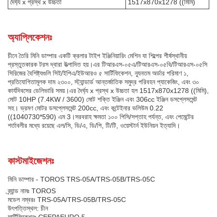
দৈর্ঘ্য x প্রস্থ x উচ্চতা
1517x870x1278 ((মিমি)
অ্যাপ্লিকেশনঃ
চীনে তৈরি মিনি ডাম্পার একটি ক্রলার টাইপ ইঞ্জিনিয়ারিং মেশিন যা শিল্পের শীর্ষস্থানীয়
প্রস্তুতকারক টরস দ্বারা উত্পাদিত হয়।এর টিআরএস-০৫এ/টিআরএস-০৫বি/টিআরএস-০৫সি
সিরিজের বৈশিষ্ট্যগুলি সিই/ইপিএ/ইউআরও ৫ সার্টিফিকেশন, ন্যূনতম অর্ডার পরিমাণ ১,
প্রতিযোগিতামূলক দাম ২৩০০, স্ট্যান্ডার্ড আন্তর্জাতিক সমুদ্র পরিবহন প্যাকেজিং, এবং ৩০
কার্যদিবসের ডেলিভারি সময়।এর দৈর্ঘ্য x প্রস্থ x উচ্চতা হল 1517x870x1278 ((মিমি),
মোট 10HP (7.4KW / 3600) মোট শক্তি ইঞ্জিন এবং 306cc ইঞ্জিন ডসপ্লেসমেন্ট
সহ। ভ্রমণ মোটর ডসপ্লেসমেন্ট 200cc, এবং কন্টেইনার ভলিউম 0.22
((1040730*590) এম 3।সরবরাহ ক্ষমতা ১০০ পিসি/সপ্তাহ পর্যন্ত, এবং পেমেন্টের
শর্তাবলীর মধ্যে রয়েছে এল/সি, ডি/এ, ডি/পি, টি/টি, ওয়েস্টার্ন ইউনিয়ন ইত্যাদি।
কাস্টমাইজেশনঃ
মিনি ডাম্পার - TOROS TRS-05A/TRS-05B/TRS-05C
ব্র্যান্ড নামঃ TOROS
মডেল নম্বরঃ TRS-05A/TRS-05B/TRS-05C
উৎপত্তিস্থল: চীন