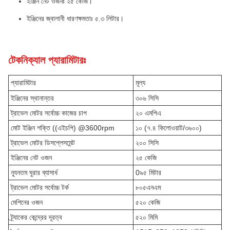
ইঞ্জিন নেট ওজনঃ ২৫ কেজি।
ইঞ্জিনের জ্বালানী ধারণক্ষমতাঃ ৫.৩ লিটার।
টেকনিক্যাল প্যারামিটারঃ
প্যারামিটার
মূল্য
ইঞ্জিনের স্থানান্তর
৩০৬ সিসি
ট্রাভেল মোটর সর্বোচ্চ কাজের চাপ
২০ এমপিএ
মোট ইঞ্জিন শক্তি ((এইচপি) @3600rpm
১০ (৭.৪ কিলোওয়াট/৩৬০০)
ট্রাভেল মোটর ডিসপ্লেসমেন্ট
২০০ সিসি
ইঞ্জিনের নেট ওজন
২৫ কেজি
ন্যূনতম ঘুরার ব্যাসার্ধ
0৯৫ মিটার
ট্রাভেল মোটর সর্বোচ্চ টর্ক
৮০৫এনএম
মেশিনের ওজন
৫২০ কেজি
ট্র্যাকের কেন্দ্রের দূরত্ব
৫২০ মিমি