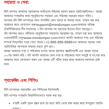
সহায়তা ও সেবা:
মিনি ডাম্পার আমাদের গ্রাহকদের সর্বোত্তম পরিষেবা প্রদান করতে প্রতিশ্রুতিবদ্ধ। আমরা
আমাদের পণ্যগুলির জন্য প্রযুক্তিগত সহায়তা এবং পরিষেবা সরবরাহ করতে গর্বিত।
আপনার যদি মিনি ডাম্পারের সাথে সম্পর্কিত কোন প্রশ্ন বা সমস্যা থাকে, তাহলে দয়া করে
আমাদের সাথে যোগাযোগ করুন
support@minidumper.com
আমাদের অভিজ্ঞ
টেকনিশিয়ানদের টিম সপ্তাহের ৭ দিন আপনার সব প্রশ্নের উত্তর দিতে প্রস্তুত।
যদি আপনার আরও গভীরতর প্রযুক্তিগত সহায়তার প্রয়োজন হয়, তাহলে দয়া করে আমাদের
ওয়েবসাইটটি দেখুন
www.minidumper.com
যেখানে আপনি আমাদের পণ্য এবং পরিষেবা
সম্পর্কে বিস্তারিত তথ্য পেতে পারেন।
+1-888-888-8888
এবং আমাদের গ্রাহক সেবা
প্রতিনিধিরা আপনাকে সাহায্য করতে খুশি হবে।
আমরা আমাদের পণ্য ও পরিষেবার গুণগত মানের ব্যাপারে আত্মবিশ্বাসী এবং আমরা তাদের
১০০% সমর্থন করি। যদি আপনি আমাদের কোন পণ্য বা পরিষেবার সাথে সন্তুষ্ট না হন,দয়া করে
আমাদের সাথে যোগাযোগ করুন এবং আমরা এটি সঠিক করার জন্য আমাদের যথাসাধ্য চেষ্টা
করব.
প্যাকেজিং এবং শিপিংঃ
মিনি ডাম্পারের প্যাকেজিং এবং শিপিংয়ের নির্দেশাবলী
মিনি ডাম্পার পণ্যগুলি নিম্নলিখিতভাবে প্যাক করা হয়ঃ
পণ্যটি একটি পৃথক বাক্সে রাখা হয় যাতে ক্ষতি থেকে রক্ষা করার জন্য উপযুক্ত প্যাডিং
রয়েছে।