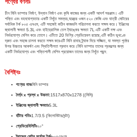
পণ্যের বর্ণনাঃ
চীন মিনি ডাম্পার নির্মাণ, উদ্যান নির্মাণ এবং কৃষি কাজের জন্য একটি আদর্শ সরঞ্জাম। এটি
শক্তি এবং বহনযোগ্যতার একটি নিখুঁত সমন্বয়,যন্ত্রের ওজন ৫২০ কেজি এবং যাত্রী মোটরের
সর্বাধিক টর্ক ৮০৫ এনএম, এটি সহজেই কঠিন কাজগুলি পরিচালনা করতে সক্ষম করে। ইঞ্জিনের
জ্বালানী ক্ষমতা 5.3L এবং হাইড্রোলিক তেল ট্যাঙ্কের ক্ষমতা 7L এটি একটি দক্ষ এবং
নির্ভরযোগ্য মেশিন করে তোলে। এটিতে 20 ডিগ্রি গ্রেডিয়েবল রয়েছে,এটি কঠিন ভূখণ্ডে
দ্রুত এবং সহজে চালনা করতে সক্ষম করেএটি মিনি রাবার ট্র্যাক দিয়ে সজ্জিত, যা সমস্ত পৃষ্ঠের
উপর উচ্চতর আকর্ষণ এবং স্থিতিশীলতা প্রদান করে।মিনি ডাম্পার তাদের প্রকল্পের জন্য
একটি নির্ভরযোগ্য এবং শক্তিশালী মেশিন প্রয়োজন তাদের জন্য নিখুঁত পছন্দ.
বৈশিষ্ট্যঃ
পণ্যের নামঃ
মিনি ডাম্পার
দৈর্ঘ্য x প্রস্থ x উচ্চতা:
1517x870x1278 ((মিমি)
ইঞ্জিনের জ্বালানী ক্ষমতাঃ
5.3L
হাঁটার গতিঃ
1.7/3.5 (কিলোমিটার/ঘন্টা)
গ্রেডিয়েবিলিটিঃ
২০°
ট্রাভেল মোটর সর্বোচ্চ টর্কঃ
৮০৫এনএম