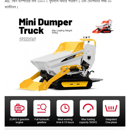
A5: মিনি ডাম্পারের দাম ২৩০০। ন্যূনতম অর্ডার পরিমাণ ১ এবং ডেলিভারি সময় ৩০
কার্যদিবস।