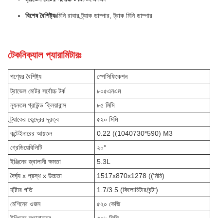
বিশেষ বৈশিষ্ট্যঃ
মিনি রাবার ট্র্যাক ডাম্পার, ট্রাক মিনি ডাম্পার
টেকনিক্যাল প্যারামিটারঃ
পণ্যের বৈশিষ্ট্য
স্পেসিফিকেশন
ট্রাভেল মোটর সর্বোচ্চ টর্ক
৮০৫এনএম
ন্যূনতম গ্রাউন্ড ক্লিয়ারান্স
৮৫ মিমি
ট্র্যাকের কেন্দ্রের দূরত্ব
৫২০ মিমি
কন্টেইনারের আয়তন
0.22 ((1040730*590) M3
গ্রেডিয়েবিলিটি
২০°
ইঞ্জিনের জ্বালানী ক্ষমতা
5.3L
দৈর্ঘ্য x প্রস্থ x উচ্চতা
1517x870x1278 ((মিমি)
হাঁটার গতি
1.7/3.5 (কিলোমিটার/ঘন্টা)
মেশিনের ওজন
৫২০ কেজি