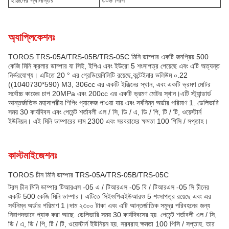
ইঞ্জিনের স্থানান্তর
৩০৬ সিসি
অ্যাপ্লিকেশনঃ
TOROS TRS-05A/TRS-05B/TRS-05C মিনি ডাম্পার একটি জনপ্রিয় 500
কেজি মিনি ক্রলার ডাম্পার যা সিই, ইপিএ এবং ইউরো 5 শংসাপত্র পেয়েছে এবং এটি অত্যন্ত
নির্ভরযোগ্য। এটিতে 20 ° এর গ্রেডিয়েবিলিটি রয়েছে,কন্টেইনার ভলিউম ০.22
((1040730*590) M3, 306cc এর একটি ইঞ্জিনের স্থান, এবং একটি ভ্রমণ মোটর
সর্বোচ্চ কাজের চাপ 20MPa এবং 200cc এর একটি ভ্রমণ মোটর স্থান।এটি স্ট্যান্ডার্ড
আন্তর্জাতিক মহাসাগরীয় শিপিং প্যাকেজ পাওয়া যায় এবং সর্বনিম্ন অর্ডার পরিমাণ 1. ডেলিভারি
সময় 30 কার্যদিবস এবং পেমেন্ট শর্তাবলী এল / সি, ডি / এ, ডি / পি, টি / টি, ওয়েস্টার্ন
ইউনিয়ন। এই মিনি ডাম্পারের দাম 2300 এবং সরবরাহের ক্ষমতা 100 পিসি / সপ্তাহ।
কাস্টমাইজেশনঃ
TOROS চীন মিনি ডাম্পার TRS-05A/TRS-05B/TRS-05C
টরস চীন মিনি ডাম্পার টিআরএস -05 এ / টিআরএস -05 বি / টিআরএস -05 সি চীনের
একটি 500 কেজি মিনি ডাম্পার। এটিতে সিইওপিএইউআরও 5 শংসাপত্র রয়েছে এবং এর
সর্বনিম্ন অর্ডার পরিমাণ 1।দাম ২৩০০ টাকা এবং এটি আন্তর্জাতিক সমুদ্র পরিবহনের জন্য
নিরাপদভাবে প্যাক করা আছে. ডেলিভারি সময় 30 কার্যদিবসের হয়. পেমেন্ট শর্তাবলী এল / সি,
ডি / এ, ডি / পি, টি / টি, ওয়েস্টার্ন ইউনিয়ন হয়. সরবরাহ ক্ষমতা 100 পিসি / সপ্তাহ. তার