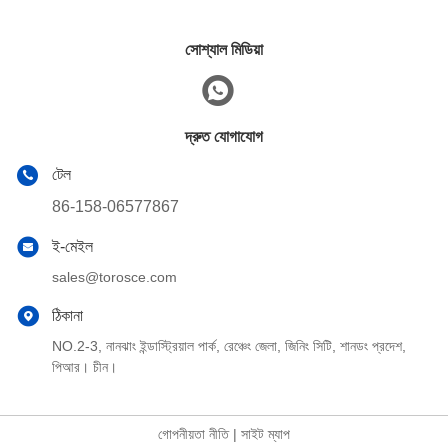
সোশ্যাল মিডিয়া
দ্রুত যোগাযোগ
টেল
86-158-06577867
ই-মেইল
sales@torosce.com
ঠিকানা
NO.2-3, নানঝাং ইন্ডাস্ট্রিয়াল পার্ক, রেঞ্চেং জেলা, জিনিং সিটি, শানডং প্রদেশ,
পিআর। চীন।
গোপনীয়তা নীতি
|
সাইট ম্যাপ