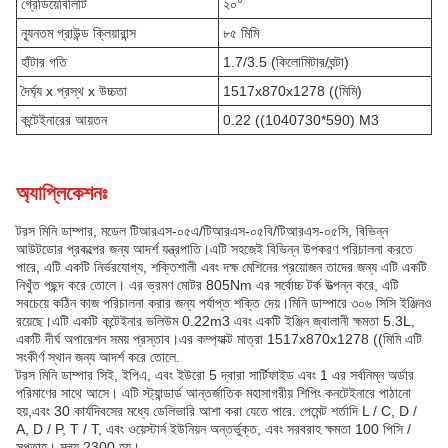
গ্রেডিয়েবিলিটি
২০°
ন্যূনতম গ্রাউন্ড ক্লিয়ারান্স
৮৫ মিমি
হাঁটার গতি
1.7/3.5 (কিলোমিটার/ঘন্টা)
দৈর্ঘ্য x প্রস্থ x উচ্চতা
1517x870x1278 ((মিমি)
কন্টেইনারের আয়তন
0.22 ((1040730*590) M3
অ্যাপ্লিকেশনঃ
টরস মিনি ডাম্পার, মডেল টিআরএস-০৫এ/টিআরএস-০৫বি/টিআরএস-০৫সি, বিভিন্ন
আউটডোর প্রকল্পের জন্য আদর্শ যন্ত্রপাতি।এটি সহজেই বিভিন্ন উপকরণ পরিচালনা করতে
পারে, এটি একটি নির্ভরযোগ্য, শক্তিশালী এবং দক্ষ মেশিনের প্রয়োজন তাদের জন্য এটি একটি
নিখুঁত পছন্দ করে তোলে। এর ভ্রমণ মোটর 805Nm এর সর্বোচ্চ টর্ক উত্পন্ন করে, এটি
সবচেয়ে কঠিন কাজ পরিচালনা করার জন্য পর্যাপ্ত শক্তি দেয়।মিনি ডাম্পারে ৩০৬ সিসি ইঞ্জিনও
রয়েছে।এটি একটি কন্টেইনার ভলিউম 0.22m3 এবং একটি ইঞ্জিন জ্বালানী ক্ষমতা 5.3L,
একটি দীর্ঘ অপারেশন সময় প্রস্তাব।এর কম্প্যাক্ট মাত্রা 1517x870x1278 ((মিমি এটি
সংকীর্ণ স্থান জন্য আদর্শ করে তোলে.
টরস মিনি ডাম্পার সিই, ইপিএ, এবং ইউরো 5 দ্বারা সার্টিফাইড এবং 1 এর সর্বনিম্ন অর্ডার
পরিমাণের সাথে আসে। এটি স্ট্যান্ডার্ড আন্তর্জাতিক মহাসাগরীয় শিপিং কনটেইনারে পাঠানো
হয়,এবং 30 কার্যদিবসের মধ্যে ডেলিভারি আশা করা যেতে পারে. পেমেন্ট শর্তাদি L / C, D /
A, D / P, T / T, এবং ওয়েস্টার্ন ইউনিয়ন অন্তর্ভুক্ত, এবং সরবরাহ ক্ষমতা 100 পিসি /
সপ্তাহ। মূল্য 2300 হয়।