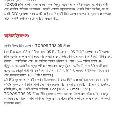
TOROS মিনি ডাম্পার এমন কারোর জন্য নিখুঁত পছন্দ যারা একটি নির্ভরযোগ্য, শক্তিশালী
এবং কার্যকর মেশিনের প্রয়োজন। আপনি একজন ল্যান্ডস্কেপার, একটি নির্মাণ শ্রমিক, অথবা
একটি DIY প্রকল্পের সাথে একটি বাড়ির মালিক,এই মিনি ডাম্পার আপনাকে দ্রুত এবং দক্ষতার
সাথে কাজটি সম্পন্ন করতে সহায়তা করতে পারে.
কাস্টমাইজেশনঃ
কাস্টমাইজড মিনি ডাম্পার: TOROS TRS-05 সিরিজ
টরস টিআরএস -05 এ / টিআরএস -05 বি / টিআরএস -05 সি মিনি ডাম্পার একটি ধরণের
মিনি ক্রলার ডাম্পার যা উচ্চতর পারফরম্যান্স এবং নির্ভরযোগ্যতার সাথে। এটি সিই, ইপিএ এবং
ইউরো 5 সার্টিফাইড এবং এর সর্বনিম্ন অর্ডার পরিমাণ 1।দাম ২৩০০ মার্কিন ডলার এবং
স্ট্যান্ডার্ড আন্তর্জাতিক সমুদ্র পরিবহন প্যাকেজ অন্তর্ভুক্ত. ডেলিভারি সময় 30 কার্যদিবসের
মধ্যে হয়. পেমেন্ট শর্তাবলী এল / সি, ডি / এ, ডি / পি, টি / টি, ওয়েস্টার্ন ইউনিয়ন, ইত্যাদি।
এবং সরবরাহ ক্ষমতা 100 পিসি / সপ্তাহ।
এই মিনি ক্রলার ডাম্পারটির মোটর ডিসপ্লেসমেন্ট ২০০ সিসি এবং মেশিনের ওজন ৫২০ কেজি।
অতিরিক্তভাবে এই মিনি ডাম্পারের ইঞ্জিন তেলের ধারণক্ষমতা ১.১ লিটার, হাঁটার গতি ১.৭/৩.৫
(কিমি/ঘন্টা),এবং একটি পাত্রে ভলিউম 0.22 (1040730*590) এম৩।
TOROS TRS-05 সিরিজ মিনি ক্রলার ডাম্পার আপনার নির্মাণ এবং খনির চাহিদার জন্য
আপনার সেরা পছন্দ। আজ আপনার কিনুন এবং আমাদের মিনি ডাম্পারের গুণমান এবং কর্মক্ষমতা
উপভোগ করুন!