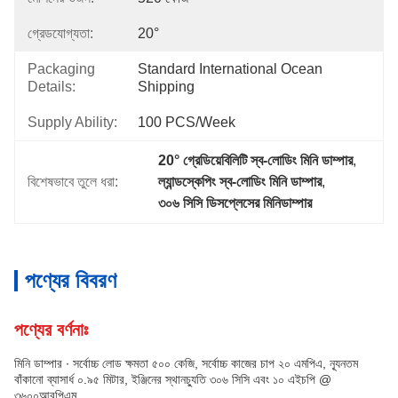
গ্রেডযোগ্যতা:
20°
Packaging
Standard International Ocean 
Details:
Shipping
Supply Ability:
100 PCS/Week
20° গ্রেডিয়েবিলিটি স্ব-লোডিং মিনি ডাম্পার
, 
বিশেষভাবে তুলে ধরা:
ল্যান্ডস্কেপিং স্ব-লোডিং মিনি ডাম্পার
, 
৩০৬ সিসি ডিসপ্লেসের মিনিডাম্পার
পণ্যের বিবরণ
পণ্যের বর্ণনাঃ
মিনি ডাম্পার ∙ সর্বোচ্চ লোড ক্ষমতা ৫০০ কেজি, সর্বোচ্চ কাজের চাপ ২০ এমপিএ, ন্যূনতম
বাঁকানো ব্যাসার্ধ ০.৯৫ মিটার, ইঞ্জিনের স্থানচ্যুতি ৩০৬ সিসি এবং ১০ এইচপি @
৩৬০০আরপিএম