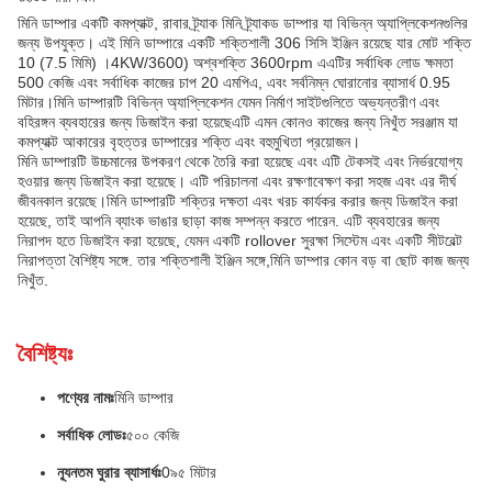
মিনি ডাম্পার একটি কমপ্যাক্ট, রাবার ট্র্যাক মিনি ট্র্যাকড ডাম্পার যা বিভিন্ন অ্যাপ্লিকেশনগুলির
জন্য উপযুক্ত। এই মিনি ডাম্পারে একটি শক্তিশালী 306 সিসি ইঞ্জিন রয়েছে যার মোট শক্তি
10 (7.5 মিমি) ।4KW/3600) অশ্বশক্তি 3600rpm এএটির সর্বাধিক লোড ক্ষমতা
500 কেজি এবং সর্বাধিক কাজের চাপ 20 এমপিএ, এবং সর্বনিম্ন ঘোরানোর ব্যাসার্ধ 0.95
মিটার।মিনি ডাম্পারটি বিভিন্ন অ্যাপ্লিকেশন যেমন নির্মাণ সাইটগুলিতে অভ্যন্তরীণ এবং
বহিরঙ্গন ব্যবহারের জন্য ডিজাইন করা হয়েছেএটি এমন কোনও কাজের জন্য নিখুঁত সরঞ্জাম যা
কমপ্যাক্ট আকারের বৃহত্তর ডাম্পারের শক্তি এবং বহুমুখিতা প্রয়োজন।
মিনি ডাম্পারটি উচ্চমানের উপকরণ থেকে তৈরি করা হয়েছে এবং এটি টেকসই এবং নির্ভরযোগ্য
হওয়ার জন্য ডিজাইন করা হয়েছে। এটি পরিচালনা এবং রক্ষণাবেক্ষণ করা সহজ এবং এর দীর্ঘ
জীবনকাল রয়েছে।মিনি ডাম্পারটি শক্তির দক্ষতা এবং খরচ কার্যকর করার জন্য ডিজাইন করা
হয়েছে, তাই আপনি ব্যাংক ভাঙার ছাড়া কাজ সম্পন্ন করতে পারেন. এটি ব্যবহারের জন্য
নিরাপদ হতে ডিজাইন করা হয়েছে, যেমন একটি rollover সুরক্ষা সিস্টেম এবং একটি সীটবেল্ট
নিরাপত্তা বৈশিষ্ট্য সঙ্গে. তার শক্তিশালী ইঞ্জিন সঙ্গে,মিনি ডাম্পার কোন বড় বা ছোট কাজ জন্য
নিখুঁত.
বৈশিষ্ট্যঃ
পণ্যের নামঃ
মিনি ডাম্পার
সর্বাধিক লোডঃ
৫০০ কেজি
ন্যূনতম ঘুরার ব্যাসার্ধঃ
0৯৫ মিটার