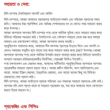
সহায়তা ও সেবা:
মিনি ডাম্পার টেকনিক্যাল সাপোর্ট এবং সার্ভিস
মিনি ডাম্পারে, আমরা আমাদের গ্রাহকদের সর্বোত্তম সমর্থন এবং পরিষেবা প্রদানের লক্ষ্য
রাখি। আমাদের উচ্চ প্রশিক্ষিত এবং অভিজ্ঞ পেশাদারদের দল যে কোনও সময় সহায়তা করার
জন্য উপলব্ধ।
আমরা আপনাকে আপনার মিনি ডাম্পার পণ্য থেকে সর্বাধিক সুবিধা পেতে সহায়তা করার জন্য
বিভিন্ন পরিষেবা সরবরাহ করি। ইনস্টলেশন এবং সেটআপ সহায়তা থেকে শুরু করে সমস্যা
সমাধান এবং রক্ষণাবেক্ষণ পর্যন্ত, আমরা আপনাকে কভার করেছি।
প্রযুক্তিগত সহায়তার জন্য, আমাদের টিম আপনার প্রশ্নের উত্তর দিতে এবং আপনি যে
কোনও সমস্যার সম্মুখীন হতে পারেন তার জন্য সহায়তা করার জন্য 24/7 উপলব্ধ।আমরা
আপনাকে আপনার পণ্য থেকে সর্বাধিক উপার্জন করতে সাহায্য করার জন্য বিভিন্ন অনলাইন
সংস্থান সরবরাহ করিব্যবহারকারীর নির্দেশিকা, প্রোডাক্ট ভিডিও ইত্যাদি।
পণ্য রক্ষণাবেক্ষণ এবং মেরামত জন্য, আমাদের সার্টিফাইড প্রযুক্তিবিদরা আপনাকে আপনার
প্রয়োজনীয় সহায়তা প্রদান করতে পারে। আমরা রুটিন পরিদর্শন, অংশ প্রতিস্থাপন,এবং
আরো. আমরা ইঞ্জিন মেরামত, বৈদ্যুতিক মেরামত, এবং আরো অনেক কিছু সহ বিভিন্ন
মেরামতের সেবা প্রদান করি।
মিনি ডাম্পারে, আমরা সর্বোত্তম গ্রাহক পরিষেবা এবং সম্ভাব্য সহায়তা প্রদানের চেষ্টা করি।
আপনার যদি কোন প্রশ্ন থাকে বা সহায়তা প্রয়োজন হয়, দয়া করে আমাদের সাথে যোগাযোগ
করতে দ্বিধা করবেন না।
প্যাকেজিং এবং শিপিংঃ