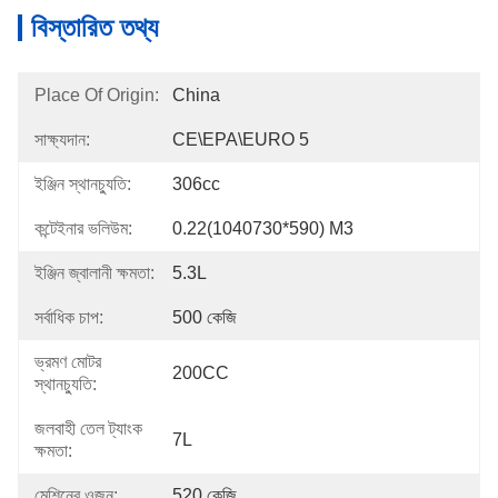
বিস্তারিত তথ্য
Place Of Origin:
China
সাক্ষ্যদান:
CE\EPA\EURO 5
ইঞ্জিন স্থানচ্যুতি:
306cc
কন্টেইনার ভলিউম:
0.22(1040730*590) M3
ইঞ্জিন জ্বালানী ক্ষমতা:
5.3L
সর্বাধিক চাপ:
500 কেজি
ভ্রমণ মোটর
200CC
স্থানচ্যুতি:
জলবাহী তেল ট্যাংক
7L
ক্ষমতা:
মেশিনের ওজন:
520 কেজি