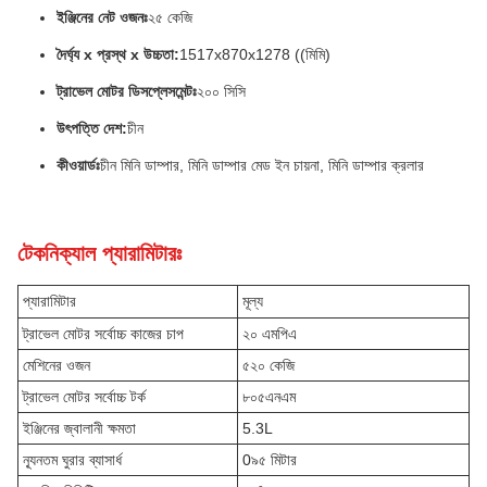
ইঞ্জিনের নেট ওজনঃ
২৫ কেজি
দৈর্ঘ্য x প্রস্থ x উচ্চতা:
1517x870x1278 ((মিমি)
ট্রাভেল মোটর ডিসপ্লেসমেন্টঃ
২০০ সিসি
উৎপত্তি দেশ:
চীন
কীওয়ার্ডঃ
চীন মিনি ডাম্পার, মিনি ডাম্পার মেড ইন চায়না, মিনি ডাম্পার ক্রলার
টেকনিক্যাল প্যারামিটারঃ
প্যারামিটার
মূল্য
ট্রাভেল মোটর সর্বোচ্চ কাজের চাপ
২০ এমপিএ
মেশিনের ওজন
৫২০ কেজি
ট্রাভেল মোটর সর্বোচ্চ টর্ক
৮০৫এনএম
ইঞ্জিনের জ্বালানী ক্ষমতা
5.3L
ন্যূনতম ঘুরার ব্যাসার্ধ
0৯৫ মিটার