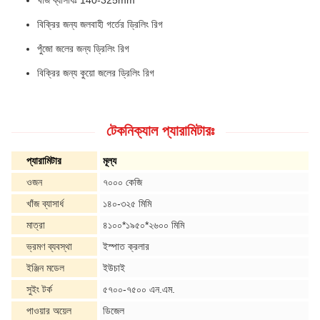
বিক্রির জন্য জলবাহী গর্তের ড্রিলিং রিগ
পুঁজো জলের জন্য ড্রিলিং রিগ
বিক্রির জন্য কুয়ো জলের ড্রিলিং রিগ
টেকনিক্যাল প্যারামিটারঃ
প্যারামিটার
মূল্য
ওজন
৭০০০ কেজি
খাঁজ ব্যাসার্ধ
১৪০-৩২৫ মিমি
মাত্রা
৪১০০*১৯৫০*২৬০০ মিমি
ভ্রমণ ব্যবস্থা
ইস্পাত ক্রলার
ইঞ্জিন মডেল
ইউচাই
সুইং টর্ক
৫৭০০-৭৫০০ এন.এম.
পাওয়ার অয়েল
ডিজেল