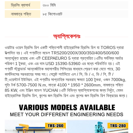
ড্রিলিং ব্যাসার্ধ
৩০০ মিমি
নামমাত্র শক্তি
৮৫ কিলোওয়াট
অ্যাপ্লিকেশনঃ
ওয়াটার ওয়েল ড্রিলিং রিগ একটি শক্তিশালী হাইড্রোলিক ড্রিলিং রিগ যা TOROS দ্বারা
উত্পাদিত হয়। এই পণ্যটিতে মডেল TRS200/200X/300/350/400/500/600
অন্তর্ভুক্ত রয়েছে এবং এটি CEEPAEURO 5 দ্বারা প্রত্যয়িত।এটির সর্বনিম্ন অর্ডার
পরিমাণ 1 টুকরা, এবং এর দাম USD 15390-53960 এর মধ্যে পরিবর্তিত হয়। এই
পণ্যটি স্ট্যান্ডার্ড আন্তর্জাতিক মহাসাগরীয় শিপিংয়ের মাধ্যমে প্রেরণ করা যেতে পারে, 30
কার্যদিবসের সরবরাহের সময় সহ। পেমেন্ট শর্তাদিতে এল / সি, ডি / এ, ডি / পি, টি /
টি,ওয়েস্টার্ন ইউনিয়ন. এই পণ্যটির সাপ্তাহিক সরবরাহ ক্ষমতা 100 টুকরা, ওজন 7000kg,
সুইং টর্ক 5700-7500 N.m, মাত্রা 4100 * 1950 * 2600mm, নামমাত্র শক্তি
85 KW, এবং ইঞ্জিন মডেল YUCHAI।এটি বিভিন্ন অ্যাপ্লিকেশনের জন্য নিখুঁত, যেমন
হাইড্রোলিক ড্রিলিং রিগ, কূপের জল ড্রিলিং রিগ এবং কূপের জল ড্রিলিং রিগ বিক্রয়ের জন্য।