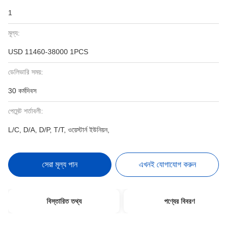
1
মূল্য:
USD 11460-38000 1PCS
ডেলিভারি সময়:
30 কর্মদিবস
পেমেন্ট শর্তাবলী:
L/C, D/A, D/P, T/T, ওয়েস্টার্ন ইউনিয়ন,
সেরা মূল্য পান
এখনই যোগাযোগ করুন
বিস্তারিত তথ্য
পণ্যের বিবরণ