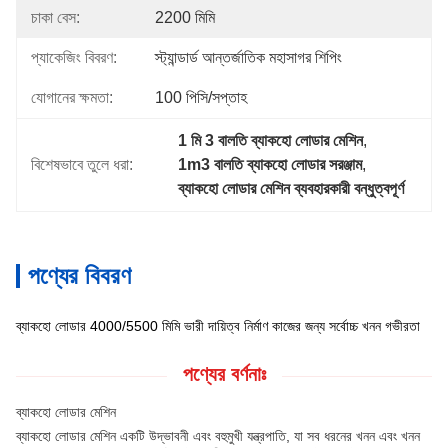
চাকা বেস:
2200 মিমি
প্যাকেজিং বিবরণ:
স্ট্যান্ডার্ড আন্তর্জাতিক মহাসাগর শিপিং
যোগানের ক্ষমতা:
100 পিসি/সপ্তাহ
1 মি 3 বালতি ব্যাকহো লোডার মেশিন
, 
বিশেষভাবে তুলে ধরা:
1m3 বালতি ব্যাকহো লোডার সরঞ্জাম
, 
ব্যাকহো লোডার মেশিন ব্যবহারকারী বন্ধুত্বপূর্ণ
পণ্যের বিবরণ
ব্যাকহো লোডার 4000/5500 মিমি ভারী দায়িত্ব নির্মাণ কাজের জন্য সর্বোচ্চ খনন গভীরতা
পণ্যের বর্ণনাঃ
ব্যাকহো লোডার মেশিন
ব্যাকহো লোডার মেশিন একটি উদ্ভাবনী এবং বহুমুখী যন্ত্রপাতি, যা সব ধরনের খনন এবং খনন