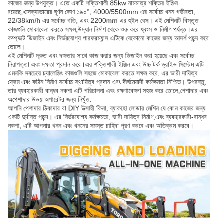
কাজের জন্য উপযুক্ত। এতে একটি শক্তিশালী 85kw নামমাত্র শক্তির ইঞ্জিন
রয়েছে,এক্সক্যাভারের ঘূর্ণন কোণ ১৯০°, 4000/5500mm এর সর্বোচ্চ খনন গভীরতা,
22/38km/h এর সর্বোচ্চ গতি, এবং 2200mm এর হুইল বেস। এই মেশিনটি বিস্তৃত
কাজগুলি মোকাবেলা করতে সক্ষম,উদ্যান নির্মাণ থেকে শুরু করে ধ্বংস ও নির্মাণ পর্যন্ত।এর
কম্প্যাক্ট ডিজাইন এবং নির্ভরযোগ্য পারফরম্যান্স এটিকে যেকোনো কাজের জন্য আদর্শ পছন্দ করে
তোলে।
এই মেশিনটি দ্রুত এবং দক্ষতার সাথে কাজ করার জন্য ডিজাইন করা হয়েছে এবং সর্বোচ্চ
নিরাপত্তা এবং দক্ষতা প্রদান করে।এর শক্তিশালী ইঞ্জিন এবং উচ্চ টর্ক ড্রাইভ সিস্টেম এটি
এমনকি সবচেয়ে চ্যালেঞ্জিং কাজগুলি সহজে মোকাবেলা করতে সক্ষম করে. এর ভারী দায়িত্ব
ফ্রেম এবং কঠিন নির্মাণ সর্বোচ্চ স্থায়িত্ব প্রদান এবং দীর্ঘমেয়াদী কর্মক্ষমতা নিশ্চিত। উপরন্তু,
তার ব্যবহারকারী বান্ধব নকশা এটি পরিচালনা এবং রক্ষণাবেক্ষণ সহজ করে তোলে,পেশাদার এবং
অপেশাদার উভয় অপারেটর জন্য নিখুঁত.
আপনি পেশাদার ঠিকাদার বা DIY উত্সাহী কিনা, ব্যাকহো লোডার মেশিন যে কোন কাজের জন্য
একটি দুর্দান্ত পছন্দ। এর নির্ভরযোগ্য কর্মক্ষমতা, ভারী দায়িত্ব নির্মাণ,এবং ব্যবহারকারী-বান্ধব
নকশা, এটি আপনার খনন এবং খননের সমস্ত চাহিদা পূরণ করবে এবং অতিক্রম করবে।