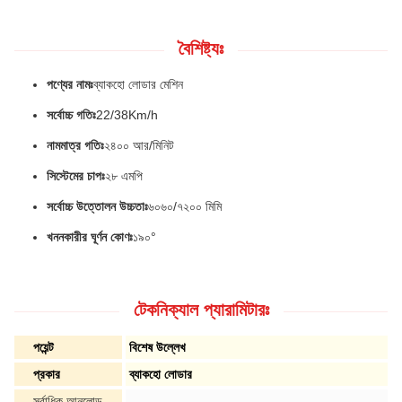
বৈশিষ্ট্যঃ
পণ্যের নামঃ
ব্যাকহো লোডার মেশিন
সর্বোচ্চ গতিঃ
22/38Km/h
নামমাত্র গতিঃ
২৪০০ আর/মিনিট
সিস্টেমের চাপঃ
২৮ এমপি
সর্বোচ্চ উত্তোলন উচ্চতাঃ
৬০৬০/৭২০০ মিমি
খননকারীর ঘূর্ণন কোণঃ
১৯০°
টেকনিক্যাল প্যারামিটারঃ
পয়েন্ট
বিশেষ উল্লেখ
প্রকার
ব্যাকহো লোডার
সর্বাধিক আনলোড