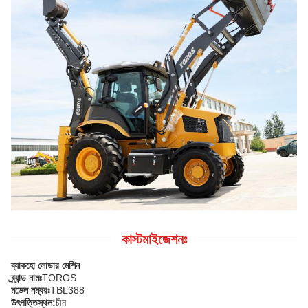
কাস্টমাইজেশনঃ
ব্যাকহো লোডার মেশিন
ব্র্যান্ড নামঃ
TOROS
মডেল নম্বরঃ
TBL388
উৎপত্তিস্থল:
চীন