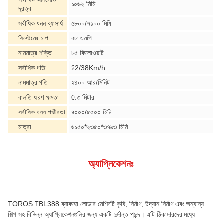
১০৬২ মিমি
দূরত্ব
সর্বাধিক খনন ব্যাসার্ধ
৫৮০০/৭১০০ মিমি
সিস্টেমের চাপ
২৮ এমপি
নামমাত্র শক্তি
৮৫ কিলোওয়াট
সর্বাধিক গতি
22/38Km/h
নামমাত্র গতি
২৪০০ আর/মিনিট
বালতি ধারণ ক্ষমতা
0.৩ মিটার
সর্বাধিক খনন গভীরতা
৪০০০/৫৫০০ মিমি
মাত্রা
৬১৫০*২৩৫০*৩৭৬৩ মিমি
অ্যাপ্লিকেশনঃ
TOROS TBL388 ব্যাকহো লোডার মেশিনটি কৃষি, নির্মাণ, উদ্যান নির্মাণ এবং অন্যান্য
শিল্প সহ বিভিন্ন অ্যাপ্লিকেশনগুলির জন্য একটি দুর্দান্ত পছন্দ। এটি ঠিকাদারদের মধ্যে