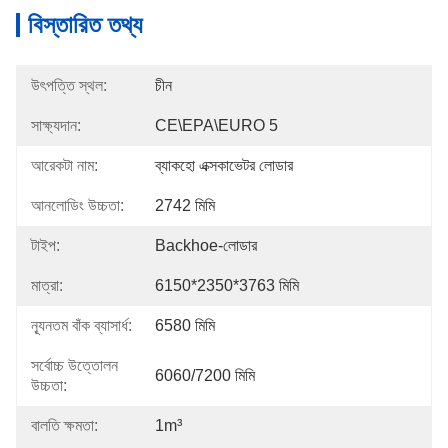
বিস্তারিত তথ্য
উৎপত্তি স্থল:
চীন
সাক্ষ্যদান:
CE\EPA\EURO 5
আরেকটা নাম:
ব্যাকহো এক্সকাভেটর লোডার
আনলোডিং উচ্চতা:
2742 মিমি
টাইপ:
Backhoe-লোডার
মাত্রা:
6150*2350*3763 মিমি
ন্যূনতম বাঁক ব্যাসার্ধ:
6580 মিমি
সর্বোচ্চ উত্তোলন
6060/7200 মিমি
উচ্চতা:
বালতি ক্ষমতা:
1m³