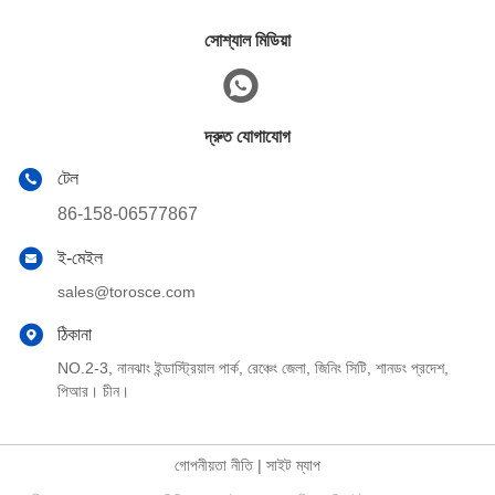
সোশ্যাল মিডিয়া
দ্রুত যোগাযোগ
টেল
86-158-06577867
ই-মেইল
sales@torosce.com
ঠিকানা
NO.2-3, নানঝাং ইন্ডাস্ট্রিয়াল পার্ক, রেঞ্চেং জেলা, জিনিং সিটি, শানডং প্রদেশ,
পিআর। চীন।
গোপনীয়তা নীতি
|
সাইট ম্যাপ