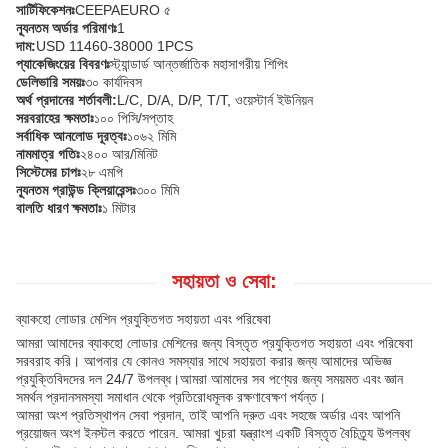
সার্টিফিকেশনঃ
CEEPAEURO ৫
ন্যূনতম অর্ডার পরিমাণঃ
1
দাম:
USD 11460-38000 1PCS
প্যাকেজিংয়ের বিবরণঃ
স্ট্যান্ডার্ড আন্তর্জাতিক মহাসাগরীয় শিপিং
ডেলিভারি সময়ঃ
৩০ কার্যদিবস
অর্থ প্রদানের শর্তাবলী:
L/C, D/A, D/P, T/T, ওয়েস্টার্ন ইউনিয়ন
সরবরাহের ক্ষমতাঃ
১০০ পিসি/সপ্তাহ
সর্বাধিক আনলোড দূরত্বঃ
১০৬২ মিমি
নামমাত্র গতিঃ
২৪০০ আর/মিনিট
সিস্টেমের চাপঃ
২৮ এমপি
ন্যূনতম গ্রাউন্ড ক্লিয়ারেন্সঃ
৩০০ মিমি
বালতি ধারণ ক্ষমতাঃ
১ মিটার
সহায়তা ও সেবা:
ব্যাকহো লোডার মেশিন প্রযুক্তিগত সহায়তা এবং পরিষেবা
আমরা আমাদের ব্যাকহো লোডার মেশিনের জন্য বিস্তৃত প্রযুক্তিগত সহায়তা এবং পরিষেবা
সরবরাহ করি। আপনার যে কোনও সমস্যার সাথে সহায়তা করার জন্য আমাদের অভিজ্ঞ
প্রযুক্তিবিদদের দল 24/7 উপলব্ধ।আমরা আমাদের সব পণ্যের জন্য সময়মত এবং জ্ঞান
সমর্থন প্রদানসমস্যা সমাধান থেকে প্রতিরোধমূলক রক্ষণাবেক্ষণ পর্যন্ত।
আমরা অংশ প্রতিস্থাপন সেবা প্রদান, তাই আপনি দ্রুত এবং সহজে অর্ডার এবং আপনি
প্রয়োজন অংশ ইনস্টল করতে পারেন. আমরা খুচরা যন্ত্রাংশ একটি বিস্তৃত বৈচিত্র্য উপলব্ধ