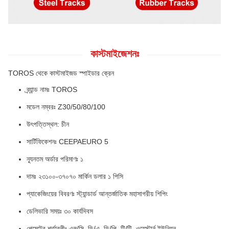
কাস্টমাইজেশনঃ
TOROS থেকে কাস্টমাইজড স্পাইডার ক্রেন
ব্র্যান্ড নামঃ TOROS
মডেল নম্বরঃ Z30/50/80/100
উৎপত্তিস্থল: চীন
সার্টিফিকেশনঃ CEEPAEURO 5
ন্যূনতম অর্ডার পরিমাণঃ ১
দামঃ ২৩১০০-৩৭০৭০ মার্কিন ডলার ১ পিসি
প্যাকেজিংয়ের বিবরণঃ স্ট্যান্ডার্ড আন্তর্জাতিক মহাসাগরীয় শিপিং
ডেলিভারি সময়ঃ ৩০ কার্যদিবস
পেমেন্টের শর্তাবলীঃ এল/সি, ডি/এ, ডি/পি, টি/টি, ওয়েস্টার্ন ইউনিয়ন,