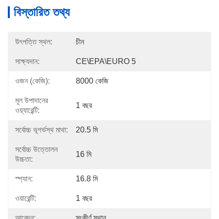
বিস্তারিত তথ্য
উৎপত্তি স্থল:
চীন
সাক্ষ্যদান:
CE\EPA\EURO 5
ওজন (কেজি):
8000 কেজি
মূল উপাদানের
1 বছর
ওয়্যারেন্টি:
সর্বোচ্চ ভূগর্ভস্থ মাথা:
20.5 মি
সর্বোচ্চ উত্তোলন
16 মি
উচ্চতা:
স্প্যান:
16.8 মি
ওয়ারেন্টি:
1 বছর
আবেদন:
সংকীর্ণ স্থান