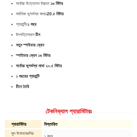
সর্বোচ্চ উত্তোলন উচ্চতা:
১৬ মিটার
সর্বাধিক ভূগর্ভস্থ মাথাঃ
20.৫ মিটার
গ্যারান্টিঃ
১ বছর
উৎপত্তিস্থল:
চীন
নতুন স্পাইডার ক্রেন
স্পাইডার ক্রেন ১৬ মিটার
সর্বোচ্চ ভূগর্ভস্থ মাথা ২০.৫ মিটার
১ বছরের গ্যারান্টি
চীনে তৈরি
টেকনিক্যাল প্যারামিটারঃ
প্যারামিটার
বিস্তারিত
মূল উপাদানগুলির
১ বছর