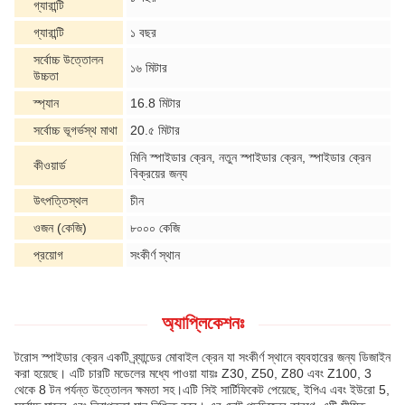
গ্যারান্টি
গ্যারান্টি
১ বছর
সর্বোচ্চ উত্তোলন
১৬ মিটার
উচ্চতা
স্প্যান
16.8 মিটার
সর্বোচ্চ ভূগর্ভস্থ মাথা
20.৫ মিটার
মিনি স্পাইডার ক্রেন, নতুন স্পাইডার ক্রেন, স্পাইডার ক্রেন
কীওয়ার্ড
বিক্রয়ের জন্য
উৎপত্তিস্থল
চীন
ওজন (কেজি)
৮০০০ কেজি
প্রয়োগ
সংকীর্ণ স্থান
অ্যাপ্লিকেশনঃ
টরোস স্পাইডার ক্রেন একটি ব্র্যান্ডের মোবাইল ক্রেন যা সংকীর্ণ স্থানে ব্যবহারের জন্য ডিজাইন
করা হয়েছে। এটি চারটি মডেলের মধ্যে পাওয়া যায়ঃ Z30, Z50, Z80 এবং Z100, 3
থেকে 8 টন পর্যন্ত উত্তোলন ক্ষমতা সহ।এটি সিই সার্টিফিকেট পেয়েছে, ইপিএ এবং ইউরো 5,