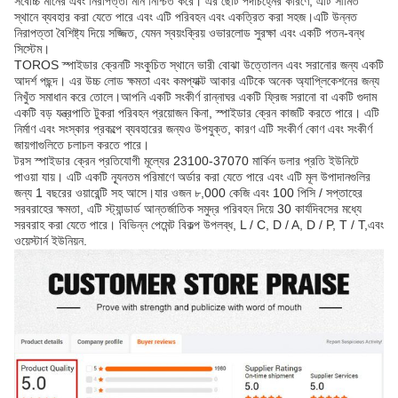
সর্বোচ্চ মানের এবং নিরাপত্তা মান নিশ্চিত করে। এর ছোট পদচিহ্নের কারণে, এটি সীমিত
স্থানে ব্যবহার করা যেতে পারে এবং এটি পরিবহন এবং একত্রিত করা সহজ।এটি উন্নত
নিরাপত্তা বৈশিষ্ট্য দিয়ে সজ্জিত, যেমন স্বয়ংক্রিয় ওভারলোড সুরক্ষা এবং একটি পতন-বন্ধ
সিস্টেম।
TOROS স্পাইডার ক্রেনটি সংকুচিত স্থানে ভারী বোঝা উত্তোলন এবং সরানোর জন্য একটি
আদর্শ পছন্দ। এর উচ্চ লোড ক্ষমতা এবং কমপ্যাক্ট আকার এটিকে অনেক অ্যাপ্লিকেশনের জন্য
নিখুঁত সমাধান করে তোলে।আপনি একটি সংকীর্ণ রান্নাঘর একটি ফ্রিজ সরানো বা একটি গুদাম
একটি বড় যন্ত্রপাতি টুকরা পরিবহন প্রয়োজন কিনা, স্পাইডার ক্রেন কাজটি করতে পারে। এটি
নির্মাণ এবং সংস্কার প্রকল্পে ব্যবহারের জন্যও উপযুক্ত, কারণ এটি সংকীর্ণ কোণ এবং সংকীর্ণ
জায়গাগুলিতে চলাচল করতে পারে।
টরস স্পাইডার ক্রেন প্রতিযোগী মূল্যের 23100-37070 মার্কিন ডলার প্রতি ইউনিটে
পাওয়া যায়। এটি একটি ন্যূনতম পরিমাণে অর্ডার করা যেতে পারে এবং এটি মূল উপাদানগুলির
জন্য 1 বছরের ওয়ারেন্টি সহ আসে।যার ওজন ৮,000 কেজি এবং 100 পিসি / সপ্তাহের
সরবরাহের ক্ষমতা, এটি স্ট্যান্ডার্ড আন্তর্জাতিক সমুদ্র পরিবহন দিয়ে 30 কার্যদিবসের মধ্যে
সরবরাহ করা যেতে পারে। বিভিন্ন পেমেন্ট বিকল্প উপলব্ধ, L / C, D / A, D / P, T / T,এবং
ওয়েস্টার্ন ইউনিয়ন.