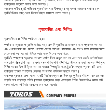
গ্রাহকদের সহায়তা করার জন্য উপলব্ধ।
আমাদের লাইভ চ্যাট পরিষেবা ব্যবসায়িক সময় উপলভ্য। গ্রাহকরা আমাদের গ্রাহক সেবা
প্রতিনিধিদের কাছ থেকে রিয়েল টাইমে সহায়তা পেতে পারেন।
প্যাকেজিং এবং শিপিংঃ
প্যাকেজিং এবং শিপিং স্পাইডার ক্রেন
স্পাইডার ক্রেনের পণ্যগুলি সর্বোচ্চ যত্ন এবং বিস্তারিত মনোযোগের সাথে প্যাকেজ করা হয়
এবং প্রেরণ করা হয়।আমরা প্রতিটি মেশিন নিরাপদ প্যাকেজিং এবং শিপিং সময় সম্ভাব্য ক্ষতি
থেকে রক্ষা করা হয় তা নিশ্চিত করার জন্য বিশেষ যত্ন নিতে.
প্রতিটি স্পাইডার ক্রেনকে সাবধানে ফোঁটা দিয়ে আবৃত করা হয় এবং পরে একটি কাস্টমাইজড
কার্ডবোর্ড বাক্সে রাখা হয়। তারপর বাক্সে শক্তিশালী টেপ দিয়ে সীলমোহর করা হয় এবং উপযুক্ত
শিপিং লেবেল দিয়ে চিহ্নিত করা হয়.আমরা শিপমেন্টের জন্য ট্র্যাকিং তথ্যও প্রদান করি যাতে
গ্রাহকরা তাদের স্পাইডার ক্রেনের অগ্রগতি পর্যবেক্ষণ করতে পারেন।
প্যাকেজ প্রস্তুত হলে, আমরা একটি নির্ভরযোগ্য এবং বিশ্বস্ত কুরিয়ার পরিষেবা ব্যবহার করে
পণ্যটি তার গন্তব্যে পাঠাই।আমরা গ্রাহকদের জন্য এক্সপ্রেস শিপিং বিকল্পগুলিও অফার করি
যাদের তাদের স্পাইডার ক্রেনের তাড়াহুড়ো দরকার.