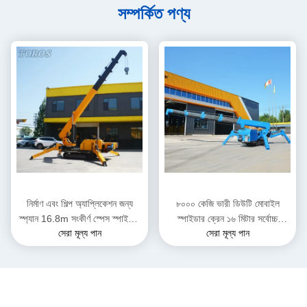
সম্পর্কিত পণ্য
নির্মাণ এবং শিল্প অ্যাপ্লিকেশন জন্য
৮০০০ কেজি ভারী ডিউটি মোবাইল
স্প্যান 16.8m সংকীর্ণ স্পেস স্পাইডার
স্পাইডার ক্রেন ১৬ মিটার সর্বোচ্চ
সেরা মূল্য পান
সেরা মূল্য পান
ক্রেন
উত্তোলনের উচ্চতা