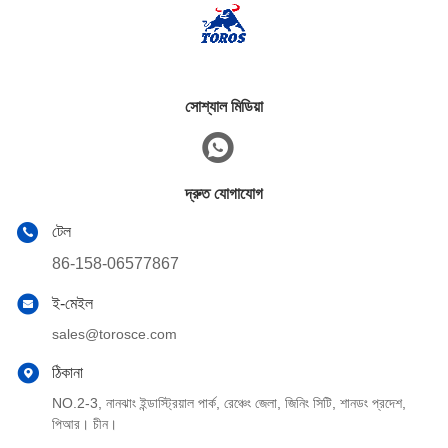
সোশ্যাল মিডিয়া
দ্রুত যোগাযোগ
টেল
86-158-06577867
ই-মেইল
sales@torosce.com
ঠিকানা
NO.2-3, নানঝাং ইন্ডাস্ট্রিয়াল পার্ক, রেঞ্চেং জেলা, জিনিং সিটি, শানডং প্রদেশ,
পিআর। চীন।