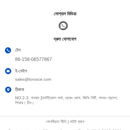
সোশ্যাল মিডিয়া
দ্রুত যোগাযোগ
টেল
86-158-06577867
ই-মেইল
sales@torosce.com
ঠিকানা
NO.2-3, নানঝাং ইন্ডাস্ট্রিয়াল পার্ক, রেঞ্চেং জেলা, জিনিং সিটি, শানডং প্রদেশ,
পিআর। চীন।
গোপনীয়তা নীতি
|
সাইট ম্যাপ