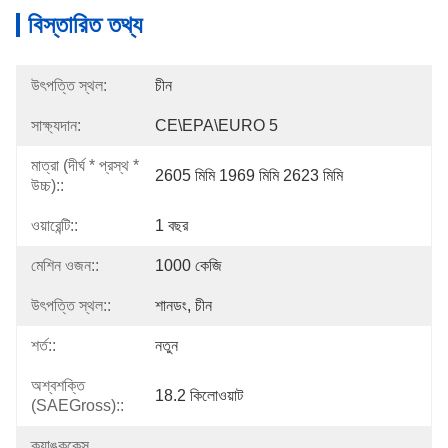
বিস্তারিত তথ্য
উৎপত্তি স্থল:
চীন
সাক্ষ্যদান:
CE\EPA\EURO 5
মাত্রা (দীর্ঘ * প্রস্থ *
2605 মিমি 1969 মিমি 2623 মিমি
উচ্চ)::
ওয়ারেন্টি::
1 বছর
মেশিন ওজন::
1000 কেজি
উৎপত্তি স্থল::
শানডং, চীন
শর্ত::
নতুন
অশ্বশক্তি
18.2 কিলোওয়াট
(SAEGross)::
ক্র্যাঙ্ককেস