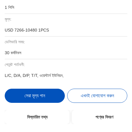
1 পিসি
মূল্য:
USD 7266-10480 1PCS
ডেলিভারি সময়:
30 কর্মদিবস
পেমেন্ট শর্তাবলী:
L/C, D/A, D/P, T/T, ওয়েস্টার্ন ইউনিয়ন,
সেরা মূল্য পান
এখনই যোগাযোগ করুন
বিস্তারিত তথ্য
পণ্যের বিবরণ