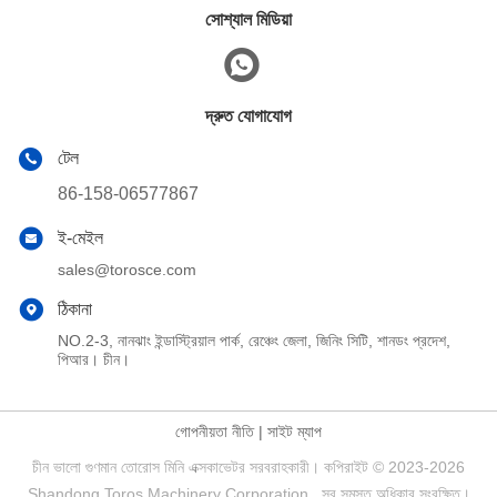
সোশ্যাল মিডিয়া
দ্রুত যোগাযোগ
টেল
86-158-06577867
ই-মেইল
sales@torosce.com
ঠিকানা
NO.2-3, নানঝাং ইন্ডাস্ট্রিয়াল পার্ক, রেঞ্চেং জেলা, জিনিং সিটি, শানডং প্রদেশ,
পিআর। চীন।
গোপনীয়তা নীতি
|
সাইট ম্যাপ
চীন ভালো গুণমান তোরোস মিনি এক্সকাভেটর সরবরাহকারী। কপিরাইট © 2023-2026
Shandong Toros Machinery Corporation . সব সমস্ত অধিকার সংরক্ষিত।