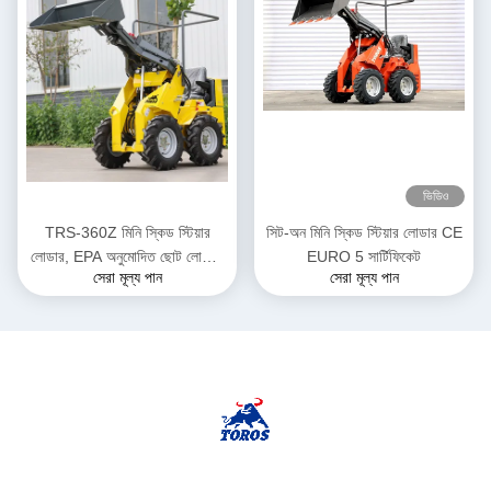
ভিডিও
TRS-360Z মিনি স্কিড স্টিয়ার
সিট-অন মিনি স্কিড স্টিয়ার লোডার CE
লোডার, EPA অনুমোদিত ছোট লোডার,
EURO 5 সার্টিফিকেট
সেরা মূল্য পান
সেরা মূল্য পান
ডিজেল চালিত, একাধিক রঙের বিকল্প