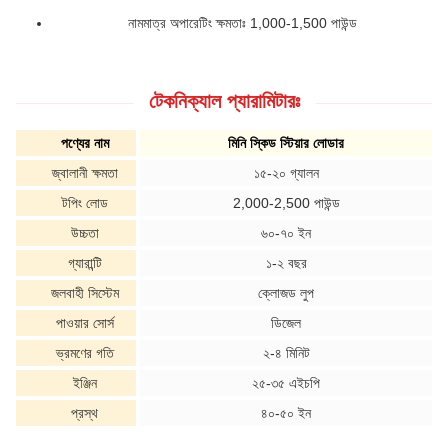
নামমাত্র অপারেটিং ক্ষমতাঃ 1,000-1,500 পাউন্ড
টেকনিক্যাল প্যারামিটারঃ
পণ্যের নাম
মিনি স্কিড স্টিয়ার লোডার
জ্বালানী ক্ষমতা
১৫-২০ গ্যালন
টপিং লোড
2,000-2,500 পাউন্ড
উচ্চতা
৬০-৭০ ইন
গ্যারান্টি
১-২ বছর
জলবাহী সিস্টেম
ক্লোজড লুপ
পাওয়ার সোর্স
ডিজেল
ভ্রমণের গতি
২-৪ মিনিট
ইঞ্জিন
২৫-৩৫ এইচপি
প্রস্থ
৪০-৫০ ইন