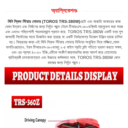
অ্যাপ্লিকেশনঃ
মিনি স্কিড স্টিয়ার লোডার (TOROS TRS-380W)
ছোট এবং মাঝারি আকারের কাজ
যেমন উদ্যান এবং নির্মাণের জন্য নিখুঁত পছন্দ।টরস টিআরএস-৩৮০ডব্লিউ ম্যানুভেল করা সহজ
এবং এখনও শক্তিশালী পারফরম্যান্স প্রদান করে. TOROS TRS-380W একটি বন্ধ লুপ
জলবাহী সিস্টেমের সাথে ডিজাইন করা হয়েছে যা একটি নির্ভরযোগ্য ডিজেল ইঞ্জিন দ্বারা চালিত
হয়। বিক্রয়ের জন্য এই মিনি স্কিড স্টিয়ার লোডার বিভিন্ন সংযুক্তি দিয়ে সজ্জিত,যেমন
বালতিএছাড়াও, টরস টিআরএস-৩৮০ডাব্লু ২-৪ মাইল প্রতি ঘন্টা গতিতে ভ্রমণ করতে সক্ষম,
এবং এর প্রস্থ ৪০-৫০ ইঞ্চি,এটিকে সংকীর্ণ জায়গাগুলির জন্য আদর্শ করে তোলেতার
ব্যতিক্রমী চালনাযোগ্যতা এবং উচ্চতর কর্মক্ষমতা সঙ্গে, TOROS TRS-380W কোন
কাজের জন্য নিখুঁত পছন্দ।