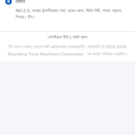
ঠিকানা
NO.2-3, নানঝাং ইন্ডাস্ট্রিয়াল পার্ক, রেঞ্চেং জেলা, জিনিং সিটি, শানডং প্রদেশ,
পিআর। চীন।
গোপনীয়তা নীতি
|
সাইট ম্যাপ
চীন ভালো গুণমান তোরোস মিনি এক্সকাভেটর সরবরাহকারী। কপিরাইট © 2023-2026
Shandong Toros Machinery Corporation . সব সমস্ত অধিকার সংরক্ষিত।