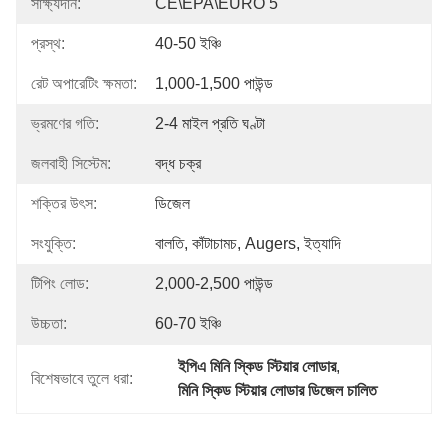
সাক্ষ্যদান:
CE\EPA\EURO 5
প্রস্থ:
40-50 ইঞ্চি
রেট অপারেটিং ক্ষমতা:
1,000-1,500 পাউন্ড
ভ্রমণের গতি:
2-4 মাইল প্রতি ঘণ্টা
জলবাহী সিস্টেম:
বদ্ধ চক্র
শক্তির উৎস:
ডিজেল
সংযুক্তি:
বালতি, কাঁটাচামচ, Augers, ইত্যাদি
টিপিং লোড:
2,000-2,500 পাউন্ড
উচ্চতা:
60-70 ইঞ্চি
ইপিএ মিনি স্কিড স্টিয়ার লোডার
, 
বিশেষভাবে তুলে ধরা:
মিনি স্কিড স্টিয়ার লোডার ডিজেল চালিত