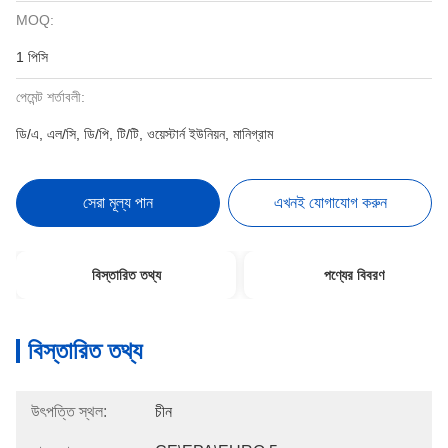
MOQ:
1 পিসি
পেমেন্ট শর্তাবলী:
ডি/এ, এল/সি, ডি/পি, টি/টি, ওয়েস্টার্ন ইউনিয়ন, মানিগ্রাম
সেরা মূল্য পান
এখনই যোগাযোগ করুন
বিস্তারিত তথ্য
পণ্যের বিবরণ
বিস্তারিত তথ্য
উৎপত্তি স্থল:
চীন