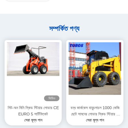
সম্পর্কিত পণ্য
ভিডিও
সিট-অন মিনি স্কিড স্টিয়ার লোডার CE
বন্ধ কার্ককেস বায়ুচলাচল 1000 কেজি
EURO 5 সার্টিফিকেট
ছোট সামনের লোডার স্কিড স্টিয়ার 1
সেরা মূল্য পান
সেরা মূল্য পান
বছরের ওয়ারেন্টি