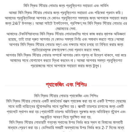
মিনি স্কিড স্টিয়ার লোডার জন্য প্রযুক্তিগত সহায়তা এবং সার্ভিস
আমরা মিনি স্কিড স্টিয়ার লোডার জন্য প্রযুক্তিগত সহায়তা এবং পরিষেবা প্রদান করি।
আমাদের প্রযুক্তিবিদরা আপনার যে কোনও প্রযুক্তিগত সমস্যার জন্য আপনাকে সহায়তা করার
জন্য 24/7 উপলব্ধ। আমরা সাইটে ইনস্টলেশন, প্রশিক্ষণ,সব মিনি স্কিড স্টিয়ার লোডার এর
মেরামতের সেবা.
আমাদের টেকনিশিয়ানদের মিনি স্কিড স্টিয়ার লোডারগুলির সাথে কাজ করার ব্যাপক অভিজ্ঞতা
রয়েছে, তাই তারা দ্রুত আপনার যে কোনও সমস্যা নির্ণয় এবং সমাধান করতে পারে।আমরা
আপনার মিনি স্কিড স্টিয়ার লোডার মসৃণ এবং দক্ষতার সাথে চলছে তা নিশ্চিত করার জন্য
প্রতিরোধমূলক রক্ষণাবেক্ষণ সেবা প্রদান করতে সক্ষম.
আপনার মিনি স্কিড স্টিয়ার লোডার সম্পর্কে আপনার কোন প্রশ্ন বা উদ্বেগ থাকলে, দয়া করে
আমাদের সাথে যোগাযোগ করতে দ্বিধা করবেন না। আমরা আপনার সমস্ত প্রযুক্তিগত
প্রয়োজনের সাথে আপনাকে সহায়তা করার জন্য উন্মুখ।
প্যাকেজিং এবং শিপিংঃ
মিনি স্কিড স্টিয়ার লোডার প্যাকেজিং এবং শিপিংঃ
মিনি স্কিড স্টিয়ার লোডার একটি কার্ডবোর্ড বাক্সে প্যাকেজ করা হয় যা একটি ইস্পাত ফ্রেমের
সাথে ভারী দায়িত্বের স্ট্র্যাপগুলির সাথে সুরক্ষিত হয়। বাক্সটি তারপরে চালানের জন্য একটি
প্যালেটে স্থাপন করা হয়।প্যালেটটি তারপর অতিরিক্ত সুরক্ষার জন্য অতিরিক্ত স্ট্র্যাপ এবং
সঙ্কুচিত আবরণ দিয়ে সুরক্ষিত করা হয়.
মিনি স্কিড স্টিয়ার লোডারটি গন্তব্য স্থানের উপর নির্ভর করে স্থল বা বিমানের মালবাহী
মাধ্যমে প্রেরণ করা হয়। ডেলিভারি সময়টি অবস্থানের উপর নির্ভর করে 2-7 দিনের মধ্যে