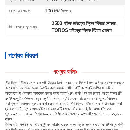
যোগানের ক্ষমতা:
100 পিসি/সপ্তাহ
2500 পাউন্ড মাইক্রো স্কিড স্টিয়ার লোডার
, 
বিশেষভাবে তুলে ধরা:
TOROS মাইক্রো স্কিড স্টিয়ার লোডার
পণ্যের বিবরণ
পণ্যের বর্ণনাঃ
মিনি স্কিড স্টিয়ার লোডার একটি উন্নত নির্মাণ সরঞ্জাম যা নির্মাণ শিল্পে অবিশ্বাস্য পারফরম্যান্স
এবং দক্ষতা প্রদানের জন্য ডিজাইন করা হয়েছে।এটি একটি কমপ্যাক্ট মেশিন যা কঠিন-
প্রবেশযোগ্য এলাকায় অ্যাক্সেস করার জন্য আদর্শ এবং সংকীর্ণ স্থানে চালনা করতে সক্ষমএটি
একটি বহুমুখী মেশিন যা ল্যান্ডস্কেপিং, খনন, গ্রেডিং এবং আরও অনেক কিছু সহ বিভিন্ন
অ্যাপ্লিকেশনগুলিতে ব্যবহার করা যেতে পারে।এই মিনি স্কিড স্টিয়ার লোডার চীন তৈরি করা
হয় এবং 1-2 বছরের ওয়ারেন্টি সঙ্গে আসেএটির স্থল ফাঁক ৪-৬ ইঞ্চি, অপারেটিং ওজন
২,৫০০-৩,০০০ পাউন্ড, দৈর্ঘ্য ৯০-১০০ ইঞ্চি এবং নামমাত্র অপারেটিং ক্ষমতা ১,০০০-১,৫০০
পাউন্ড।
চীনের এই মিনি স্কিড স্টিয়ার ট্র্যাক লোডার তাদের জন্য নিখুঁত সমাধান যারা একটি শক্তিশালী
এবং নির্ভরযোগ্য মেশিন প্রয়োজন যা চালনা করা সহজ।এর ছোট আকার এবং হালকা ওজন