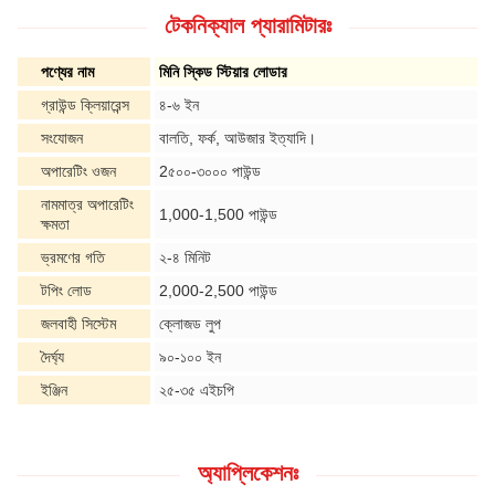
টেকনিক্যাল প্যারামিটারঃ
পণ্যের নাম
মিনি স্কিড স্টিয়ার লোডার
গ্রাউন্ড ক্লিয়ারেন্স
৪-৬ ইন
সংযোজন
বালতি, ফর্ক, আউজার ইত্যাদি।
অপারেটিং ওজন
2৫০০-৩০০০ পাউন্ড
নামমাত্র অপারেটিং
1,000-1,500 পাউন্ড
ক্ষমতা
ভ্রমণের গতি
২-৪ মিনিট
টপিং লোড
2,000-2,500 পাউন্ড
জলবাহী সিস্টেম
ক্লোজড লুপ
দৈর্ঘ্য
৯০-১০০ ইন
ইঞ্জিন
২৫-৩৫ এইচপি
অ্যাপ্লিকেশনঃ