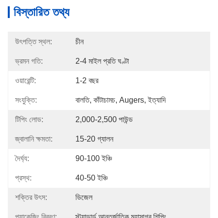
বিস্তারিত তথ্য
উৎপত্তি স্থল:
চীন
ভ্রমন গতি:
2-4 মাইল প্রতি ঘণ্টা
ওয়ারেন্টি:
1-2 বছর
সংযুক্তি:
বালতি, কাঁটাচামচ, Augers, ইত্যাদি
টিপিং লোড:
2,000-2,500 পাউন্ড
জ্বালানি ক্ষমতা:
15-20 গ্যালন
দৈর্ঘ্য:
90-100 ইঞ্চি
প্রস্থ:
40-50 ইঞ্চি
শক্তির উৎস:
ডিজেল
প্যাকেজিং বিবরণ:
স্ট্যান্ডার্ড আন্তর্জাতিক মহাসাগর শিপিং