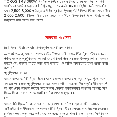
TOROS TRS-380W মিনি স্কিড স্টিয়ার লোডার চীনের যে কোনও নির্মাণ বা শিল্প
অ্যাপ্লিকেশনগুলির জন্য একটি নিখুঁত পছন্দ। এর দৈর্ঘ্য 90-100 ইঞ্চি, একটি অপারেটিং
ওজন 2,500-3,000 পাউন্ড,৪-৬ ইঞ্চির গ্রাউন্ড ক্লিয়ারেন্সমিনি স্কিড স্টিয়ার লোডারটিরও
2,000-2,500 পাউন্ডের টিলিং লোড রয়েছে, যা এটিকে বিভিন্ন মিনি স্কিড স্টিয়ার লোডার
সংযুক্তির জন্য আদর্শ করে তোলে।
সহায়তা ও সেবা:
মিনি স্কিড স্টিয়ার লোডার টেকনিক্যাল সাপোর্ট এবং সার্ভিস
এক্সওয়াইজেড এ, আমাদের পেশাদার টেকনিশিয়ান দলটি সমস্ত মিনি স্কিড স্টিয়ার লোডার
পণ্যগুলির জন্য প্রযুক্তিগত সহায়তা এবং পরিষেবা প্রদানের জন্য উপলব্ধ।আমরা আপনার
সন্তুষ্টি এবং সাফল্য নিশ্চিত করার জন্য সময়মত এবং সঠিক প্রযুক্তিগত তথ্য প্রদান করার
চেষ্টা করি.
প্রযুক্তিগত সহায়তা
আমরা আপনাকে মিনি স্কিড স্টিয়ার লোডার সম্পর্কে আপনার প্রশ্নের উত্তর খুঁজে পেতে
সহায়তা করার জন্য প্রযুক্তিগত সহায়তা প্রদান করি। আমাদের টিম পণ্য বৈশিষ্ট্য সম্পর্কে
আপনার কোন প্রশ্নের উত্তর দিতে উপলব্ধ,সমস্যা সমাধানআমরা আপনাকে আপনার মিনি
স্কিড স্টিয়ার লোডার থেকে সর্বাধিক সুবিধা পেতে সাহায্য করব।
সেবা
আমরা মিনি স্কিড স্টিয়ার লোডারদের জন্য পেশাদার পরিষেবা প্রদান করি। আমাদের
সার্টিফাইড টেকনিশিয়ানদের দল আপনার মিনি স্কিড স্টিয়ার লোডারকে সর্বোচ্চ পারফরম্যান্সে
চালিয়ে যাওয়ার জন্য প্রয়োজনীয় মেরামত সরবরাহ করতে পারে।আমরা আপনার মিনি স্কিড