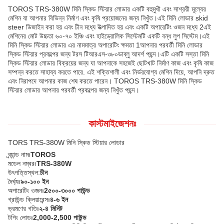
TOROS TRS-380W মিনি স্কিড স্টিয়ার লোডার একটি বহুমুখী এবং সাশ্রয়ী মূল্যের
মেশিন যা আপনার বিভিন্ন নির্মাণ এবং কৃষি প্রয়োজনের জন্য নিখুঁত।এই মিনি লোডার skid
steer ডিজাইন করা হয় এবং চীন মধ্যে উত্পাদিত হয় এবং একটি অপারেটিং ওজন মধ্যে 2এই
মেশিনের মোট উচ্চতা ৬০-৭০ ইঞ্চি এবং হাইড্রোলিক সিস্টেমটি একটি বন্ধ লুপ সিস্টেম।এই
মিনি স্কিড স্টিয়ার লোডার এর নামমাত্র অপারেটিং ক্ষমতা 1আপনার পরবর্তী মিনি লোডার
স্কিড স্টিয়ার প্রকল্পের জন্য টরস টিআরএস-৩৮০ডাব্লু আদর্শ পছন্দ।এটি একটি সস্তা মিনি
স্কিড স্টিয়ার লোডার বিক্রয়ের জন্য যা আপনাকে সহজেই ছোটখাট নির্মাণ কাজ এবং কৃষি কাজ
সম্পন্ন করতে সাহায্য করতে পারে. এই শক্তিশালী এবং নির্ভরযোগ্য মেশিন দিয়ে, আপনি দ্রুত
এবং নিরাপদে আপনার কাজ শেষ করতে পারেন। TOROS TRS-380W মিনি স্কিড
স্টিয়ার লোডার আপনার পরবর্তী প্রকল্পের জন্য নিখুঁত পছন্দ।
কাস্টমাইজেশনঃ
TORS TRS-380W মিনি স্কিড স্টিয়ার লোডার
ব্র্যান্ড নামঃ
TOROS
মডেল নম্বরঃ
TRS-380W
উৎপত্তিস্থল:
চীন
দৈর্ঘ্যঃ
৯০-১০০ ইন
অপারেটিং ওজনঃ
2৫০০-৩০০০ পাউন্ড
গ্রাউন্ড ক্লিয়ারেন্সঃ
৪-৬ ইন
ভ্রমণের গতিঃ
২-৪ মিনিট
টপিং লোডঃ
2,000-2,500 পাউন্ড