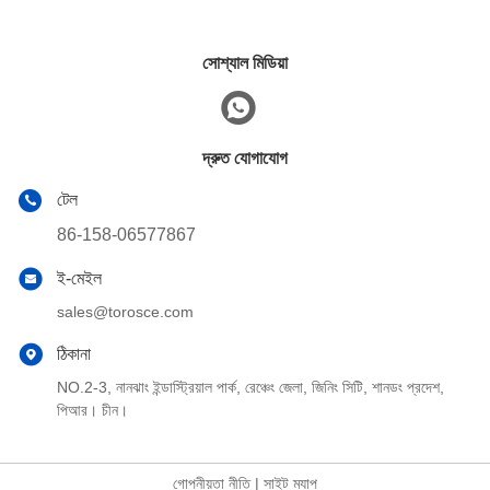
সোশ্যাল মিডিয়া
দ্রুত যোগাযোগ
টেল
86-158-06577867
ই-মেইল
sales@torosce.com
ঠিকানা
NO.2-3, নানঝাং ইন্ডাস্ট্রিয়াল পার্ক, রেঞ্চেং জেলা, জিনিং সিটি, শানডং প্রদেশ,
পিআর। চীন।
গোপনীয়তা নীতি
|
সাইট ম্যাপ