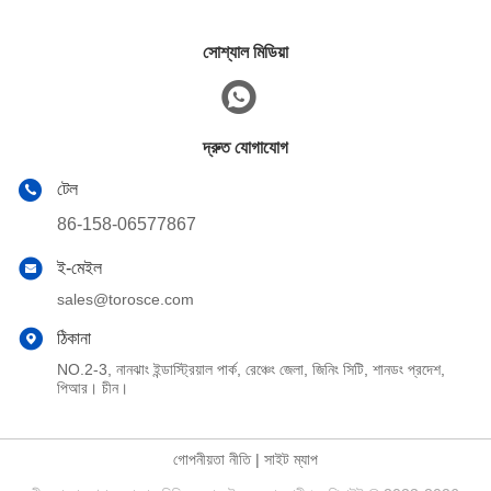
সোশ্যাল মিডিয়া
দ্রুত যোগাযোগ
টেল
86-158-06577867
ই-মেইল
sales@torosce.com
ঠিকানা
NO.2-3, নানঝাং ইন্ডাস্ট্রিয়াল পার্ক, রেঞ্চেং জেলা, জিনিং সিটি, শানডং প্রদেশ,
পিআর। চীন।
গোপনীয়তা নীতি
|
সাইট ম্যাপ