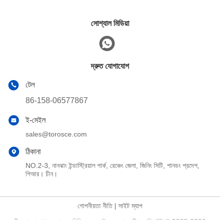
সোশ্যাল মিডিয়া
দ্রুত যোগাযোগ
টেল
86-158-06577867
ই-মেইল
sales@torosce.com
ঠিকানা
NO.2-3, নানঝাং ইন্ডাস্ট্রিয়াল পার্ক, রেঞ্চেং জেলা, জিনিং সিটি, শানডং প্রদেশ,
পিআর। চীন।
গোপনীয়তা নীতি
|
সাইট ম্যাপ