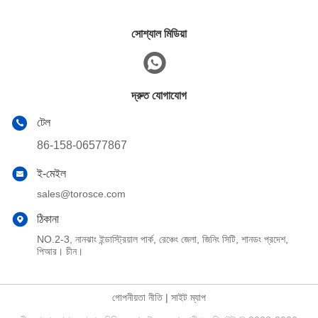
সোশ্যাল মিডিয়া
দ্রুত যোগাযোগ
টেল
86-158-06577867
ই-মেইল
sales@torosce.com
ঠিকানা
NO.2-3, নানঝাং ইন্ডাস্ট্রিয়াল পার্ক, রেঞ্চেং জেলা, জিনিং সিটি, শানডং প্রদেশ,
পিআর। চীন।
গোপনীয়তা নীতি
|
সাইট ম্যাপ