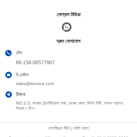
সোশ্যাল মিডিয়া
দ্রুত যোগাযোগ
টেল
86-158-06577867
ই-মেইল
sales@torosce.com
ঠিকানা
NO.2-3, নানঝাং ইন্ডাস্ট্রিয়াল পার্ক, রেঞ্চেং জেলা, জিনিং সিটি, শানডং প্রদেশ,
পিআর। চীন।
গোপনীয়তা নীতি
|
সাইট ম্যাপ