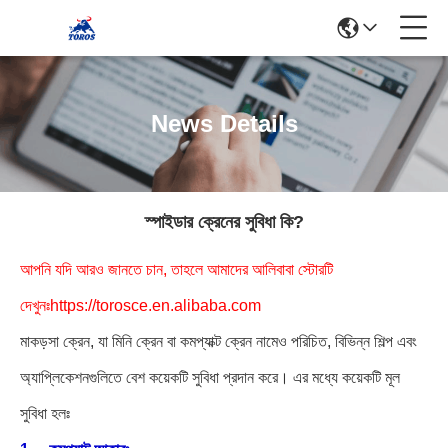
News Details
স্পাইডার ক্রেনের সুবিধা কি?
আপনি যদি আরও জানতে চান, তাহলে আমাদের আলিবাবা স্টোরটি
দেখুনঃhttps://torosce.en.alibaba.com
মাকড়সা ক্রেন, যা মিনি ক্রেন বা কমপ্যাক্ট ক্রেন নামেও পরিচিত, বিভিন্ন শিল্প এবং
অ্যাপ্লিকেশনগুলিতে বেশ কয়েকটি সুবিধা প্রদান করে। এর মধ্যে কয়েকটি মূল
সুবিধা হলঃ