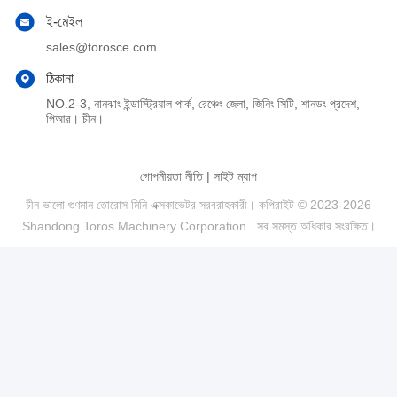
ই-মেইল
sales@torosce.com
ঠিকানা
NO.2-3, নানঝাং ইন্ডাস্ট্রিয়াল পার্ক, রেঞ্চেং জেলা, জিনিং সিটি, শানডং প্রদেশ,
পিআর। চীন।
গোপনীয়তা নীতি
|
সাইট ম্যাপ
চীন ভালো গুণমান তোরোস মিনি এক্সকাভেটর সরবরাহকারী। কপিরাইট © 2023-2026
Shandong Toros Machinery Corporation . সব সমস্ত অধিকার সংরক্ষিত।