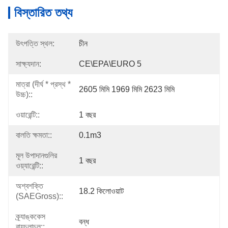
বিস্তারিত তথ্য
উৎপত্তি স্থল:
চীন
সাক্ষ্যদান:
CE\EPA\EURO 5
মাত্রা (দীর্ঘ * প্রস্থ *
2605 মিমি 1969 মিমি 2623 মিমি
উচ্চ)::
ওয়ারেন্টি::
1 বছর
বালতি ক্ষমতা::
0.1m3
মূল উপাদানগুলির
1 বছর
ওয়্যারেন্টি::
অশ্বশক্তি
18.2 কিলোওয়াট
(SAEGross)::
ক্র্যাঙ্ককেস
বন্ধ
বায়ুচলাচল::