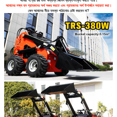
আমরা পণ্যের রঙ এবং অন্যান্য জিনিস ব্যক্তিগতকৃত করতে পারি।
আমাদের লক্ষ্য হল গ্রাহকদের অর্থ সঞ্চয় করতে এবং গ্রাহকদের অর্থ উপার্জনে সহায়তা করা।
কেন আমাদের নীচে তদন্ত পাঠানোর চেষ্টা করবেন না?