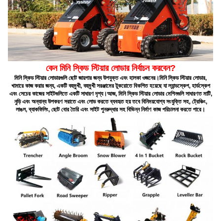
কেন মিনি স্কিড স্টিয়ার লোডার নির্বাচন করবেন?
মিনি স্কিড স্টিয়ার লোডারগুলি ছোট জায়গার জন্য উপযুক্ত এবং হালকা ওজনের।মিনি স্কিড স্টিয়ার লোডার,
খামারে কাজ করার জন্য, একটি বহুমুখী, বহুমুখী সরঞ্জামের টুকরোতে বিকশিত হয়েছে যা ল্যান্ডস্কেপ, হার্ডস্কেপ
এবং সেচের কাজের সাইটগুলিতে একটি সাধারণ দৃশ্য।আজ, মিনি স্কিড স্টিয়ার লোডার মেশিনগুলি সাধারণত মাটি,
নুড়ি এবং অন্যান্য উপকরণ সরাতে এবং লোড করতে ব্যবহৃত হয় তবে বিনিময়যোগ্য সংযুক্তি সহ, ট্রেঞ্চিং,
লাঙল, ব্যাকফিলিং, ছোট বোর তৈরি এবং সাইট পুনরুদ্ধার সহ বিভিন্ন নির্মাণ কাজ পরিচালনা করতে পারে।