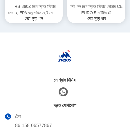
TRS-360Z মিনি স্কিড স্টিয়ার
সিট-অন মিনি স্কিড স্টিয়ার লোডার CE
লোডার, EPA অনুমোদিত ছোট লোডার,
EURO 5 সার্টিফিকেট
সেরা মূল্য পান
সেরা মূল্য পান
ডিজেল চালিত, একাধিক রঙের বিকল্প
সোশ্যাল মিডিয়া
দ্রুত যোগাযোগ
টেল
86-158-06577867