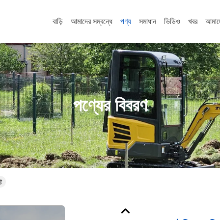
বাড়ি
আমাদের সম্বন্ধে
পণ্য
সমাধান
ভিডিও
খবর
আমাদ
পণ্যের বিবরণ
ট