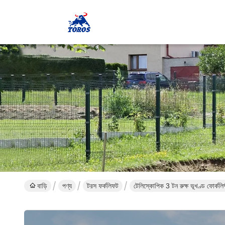
বাড়ি
পণ্য
টরস ফর্কলিফট
টেলিস্কোপিক 3 টন রুক্ষ ভূখণ্ড ফোর্কলিফ্