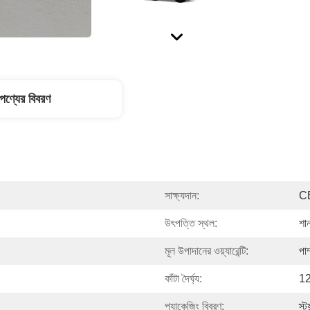
পণ্যের বিবরণ
সাক্ষ্যদান:
C
উৎপত্তি স্থল:
শা
মূল উপাদানের ওয়্যারেন্টি:
পাম
কাঁটা দৈর্ঘ্য:
12
প্যাকেজিং বিবরণ:
স্ট