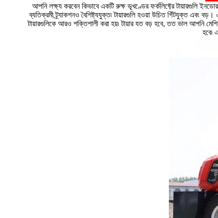
আপনি লক্ষ্য করবেন কিভাবে একটি রুক্ষ ভূখণ্ডের ফর্কলিফ্টের টায়ারগুলি ইনড
ব্যতিক্রমী ট্র্যাকশনও বৈশিষ্ট্যযুক্ত৷ টায়ারগুলি হওয়া উচিত গিঁটযুক্ত এবং 
টায়ারগুলিকে আরও শক্তিশালী করা হয়৷ টায়ার যত বড় হবে, তত ভাল আপনি মেশিন
হবে৷ এ