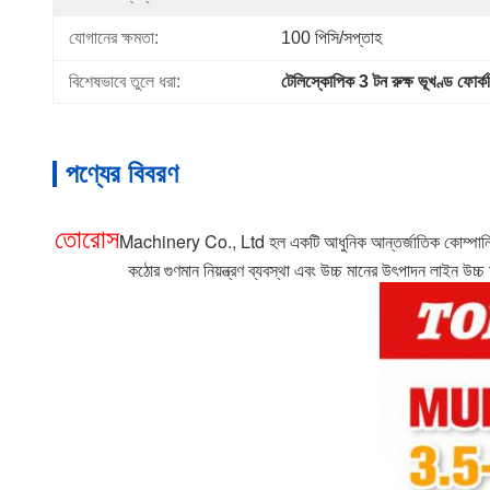
যোগানের ক্ষমতা:
100 পিসি/সপ্তাহ
বিশেষভাবে তুলে ধরা:
টেলিস্কোপিক 3 টন রুক্ষ ভূখণ্ড ফোর্কল
পণ্যের বিবরণ
তোরোস
Machinery Co., Ltd হল একটি আধুনিক আন্তর্জাতিক কোম্পানি যা ন
কঠোর গুণমান নিয়ন্ত্রণ ব্যবস্থা এবং উচ্চ মানের উৎপাদন লাইন 