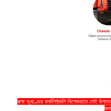
রুক্ষ ভূখণ্ডের ফর্কলিফ্টগুলি বিশেষভাবে সেই উপা
গুদ