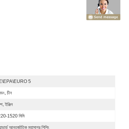
E\EPA\EURO 5
নডং, চীন
্প, ইঞ্জিন
20-1520 মিমি
্যান্ডার্ড আন্তর্জাতিক মহাসাগর শিপিং