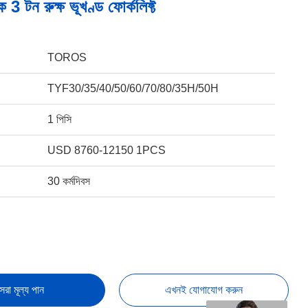
 3 টন রুক্ষ ভূখণ্ড ফোর্কলিফ্ট
TOROS
TYF30/35/40/50/60/70/80/35H/50H
1 পিসি
USD 8760-12150 1PCS
30 কর্মদিবস
েরা মূল্য পান
এখনই যোগাযোগ করুন