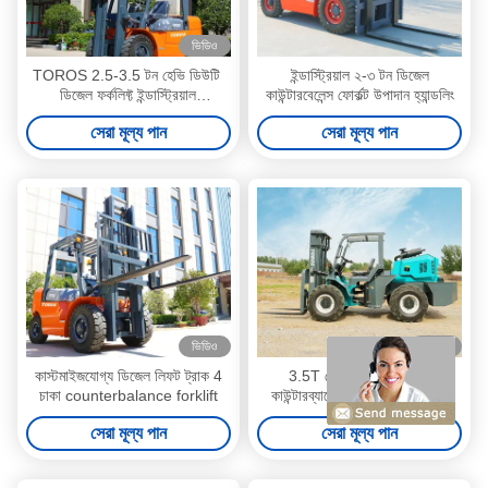
ভিডিও
TOROS 2.5-3.5 টন হেভি ডিউটি ​​
ইন্ডাস্ট্রিয়াল ২-৩ টন ডিজেল
ডিজেল ফর্কলিফ্ট ইন্ডাস্ট্রিয়াল
কাউন্টারবেলেন্স ফোর্কল্ট উপাদান হ্যান্ডলিং
কাউন্টারব্যালেন্স ফর্কলিফ্ট
সেরা মূল্য পান
সেরা মূল্য পান
ভিডিও
ভিডিও
কাস্টমাইজযোগ্য ডিজেল লিফট ট্রাক 4
3.5T থেকে 5T রুক্ষ ভূখণ্ড
চাকা counterbalance forklift
কাউন্টারব্যালেন্স ফর্কলিফ্ট মাল্টিফাংশনাল
সেরা মূল্য পান
সেরা মূল্য পান