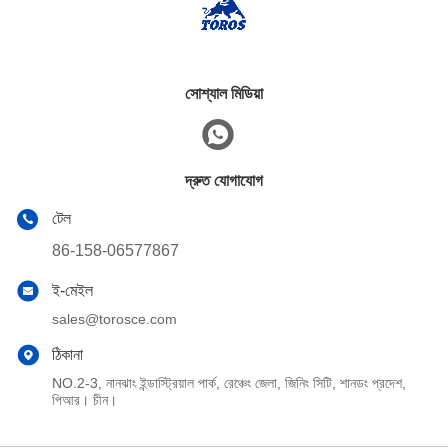
সোশ্যাল মিডিয়া
দ্রুত যোগাযোগ
টেল
86-158-06577867
ই-মেইল
sales@torosce.com
ঠিকানা
NO.2-3, নানঝাং ইন্ডাস্ট্রিয়াল পার্ক, রেঞ্চেং জেলা, জিনিং সিটি, শানডং প্রদেশ,
পিআর। চীন।