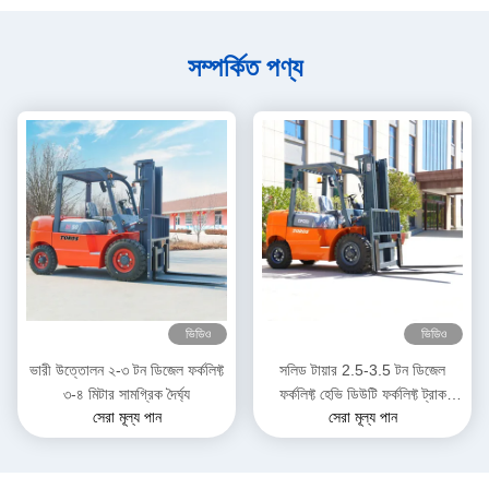
সম্পর্কিত পণ্য
ভিডিও
ভিডিও
ভারী উত্তোলন ২-৩ টন ডিজেল ফর্কলিফ্ট
সলিড টায়ার 2.5-3.5 টন ডিজেল
৩-৪ মিটার সামগ্রিক দৈর্ঘ্য
ফর্কলিফ্ট হেভি ডিউটি ​​ফর্কলিফ্ট ট্রাক
সেরা মূল্য পান
সেরা মূল্য পান
গুদামের জন্য