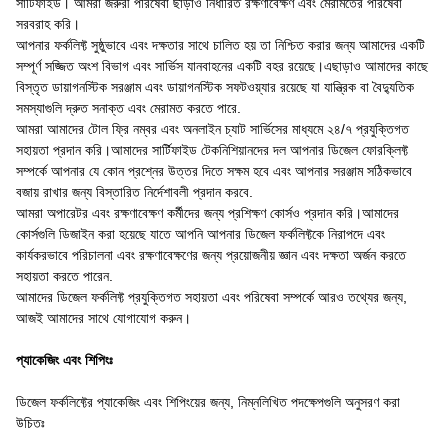
সার্টিফাইড। আমরা জরুরী পরিষেবা ছাড়াও নির্ধারিত রক্ষণাবেক্ষণ এবং মেরামতের পরিষেবা
সরবরাহ করি।
আপনার ফর্কলিফ্ট সুষ্ঠুভাবে এবং দক্ষতার সাথে চালিত হয় তা নিশ্চিত করার জন্য আমাদের একটি
সম্পূর্ণ সজ্জিত অংশ বিভাগ এবং সার্ভিস যানবাহনের একটি বহর রয়েছে।এছাড়াও আমাদের কাছে
বিস্তৃত ডায়াগনস্টিক সরঞ্জাম এবং ডায়াগনস্টিক সফটওয়্যার রয়েছে যা যান্ত্রিক বা বৈদ্যুতিক
সমস্যাগুলি দ্রুত সনাক্ত এবং মেরামত করতে পারে.
আমরা আমাদের টোল ফ্রি নম্বর এবং অনলাইন চ্যাট সার্ভিসের মাধ্যমে ২৪/৭ প্রযুক্তিগত
সহায়তা প্রদান করি।আমাদের সার্টিফাইড টেকনিশিয়ানদের দল আপনার ডিজেল ফোরক্লিফ্ট
সম্পর্কে আপনার যে কোন প্রশ্নের উত্তর দিতে সক্ষম হবে এবং আপনার সরঞ্জাম সঠিকভাবে
বজায় রাখার জন্য বিস্তারিত নির্দেশাবলী প্রদান করবে.
আমরা অপারেটর এবং রক্ষণাবেক্ষণ কর্মীদের জন্য প্রশিক্ষণ কোর্সও প্রদান করি।আমাদের
কোর্সগুলি ডিজাইন করা হয়েছে যাতে আপনি আপনার ডিজেল ফর্কলিফ্টকে নিরাপদে এবং
কার্যকরভাবে পরিচালনা এবং রক্ষণাবেক্ষণের জন্য প্রয়োজনীয় জ্ঞান এবং দক্ষতা অর্জন করতে
সহায়তা করতে পারেন.
আমাদের ডিজেল ফর্কলিফ্ট প্রযুক্তিগত সহায়তা এবং পরিষেবা সম্পর্কে আরও তথ্যের জন্য,
আজই আমাদের সাথে যোগাযোগ করুন।
প্যাকেজিং এবং শিপিংঃ
ডিজেল ফর্কলিফ্টের প্যাকেজিং এবং শিপিংয়ের জন্য, নিম্নলিখিত পদক্ষেপগুলি অনুসরণ করা
উচিতঃ