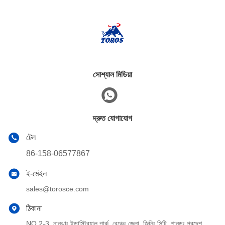
সোশ্যাল মিডিয়া
দ্রুত যোগাযোগ
টেল
86-158-06577867
ই-মেইল
sales@torosce.com
ঠিকানা
NO.2-3, নানঝাং ইন্ডাস্ট্রিয়াল পার্ক, রেঞ্চেং জেলা, জিনিং সিটি, শানডং প্রদেশ,