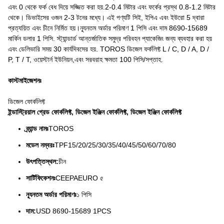
এবং 0 থেকে ফর্ক বেধ দিয়ে সজ্জিত করা হয়.2-0.4 মিটার এবং ফর্কের প্রস্থ 0.8-1.2 মিটার
থেকে। ডিভাইসের ওজন 2-3 টনের মধ্যে। এই পণ্যটি সিই, ইপিএ এবং ইউরো 5 দ্বারা
প্রত্যয়িত এবং চীনে নির্মিত হয়।ন্যূনতম অর্ডার পরিমাণ 1 পিসি এবং দাম 8690-15689
মার্কিন ডলার 1 পিসি. স্ট্যান্ডার্ড আন্তর্জাতিক সমুদ্র পরিবহন প্যাকেজিং জন্য ব্যবহার করা হয়
এবং ডেলিভারি সময় 30 কার্যদিবসের হয়. TOROS ডিজেল ফর্কলিফ্ট L / C, D / A, D /
P, T / T, ওয়েস্টার্ন ইউনিয়ন,এবং সরবরাহ ক্ষমতা 100 পিসি/সপ্তাহ.
কাস্টমাইজেশনঃ
ডিজেল ফোর্কলিফ্ট
ইন্ডাস্ট্রিয়াল গ্রেড ফোর্কলিফ্ট, ডিজেল ইঞ্জিন ফোর্কলিফ্ট, ডিজেল ইঞ্জিন ফোর্কলিফ্ট
ব্র্যান্ড নামঃ
TOROS
মডেল নম্বরঃ
TPF15/20/25/30/35/40/45/50/60/70/80
উৎপত্তিস্থল:
চীন
সার্টিফিকেশনঃ
CEEPAEURO ৫
ন্যূনতম অর্ডার পরিমাণঃ
১ পিসি
দাম:
USD 8690-15689 1PCS