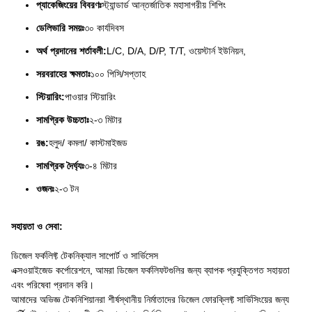
প্যাকেজিংয়ের বিবরণঃ
স্ট্যান্ডার্ড আন্তর্জাতিক মহাসাগরীয় শিপিং
ডেলিভারি সময়ঃ
৩০ কার্যদিবস
অর্থ প্রদানের শর্তাবলী:
L/C, D/A, D/P, T/T, ওয়েস্টার্ন ইউনিয়ন,
সরবরাহের ক্ষমতাঃ
১০০ পিসি/সপ্তাহ
স্টিয়ারিং:
পাওয়ার স্টিয়ারিং
সামগ্রিক উচ্চতাঃ
২-৩ মিটার
রঙ:
হলুদ/ কমলা/ কাস্টমাইজড
সামগ্রিক দৈর্ঘ্যঃ
৩-৪ মিটার
ওজনঃ
২-৩ টন
সহায়তা ও সেবা:
ডিজেল ফর্কলিফ্ট টেকনিক্যাল সাপোর্ট ও সার্ভিসেস
এক্সওয়াইজেড কর্পোরেশনে, আমরা ডিজেল ফর্কলিফটগুলির জন্য ব্যাপক প্রযুক্তিগত সহায়তা
এবং পরিষেবা প্রদান করি।
আমাদের অভিজ্ঞ টেকনিশিয়ানরা শীর্ষস্থানীয় নির্মাতাদের ডিজেল ফোরক্লিফ্ট সার্ভিসিংয়ের জন্য