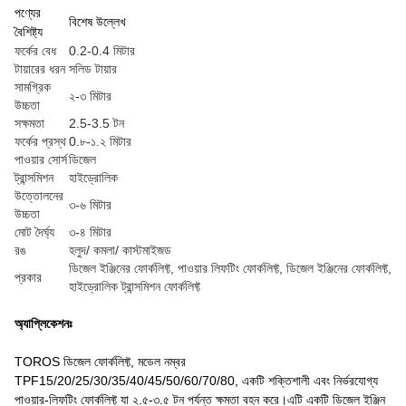
পণ্যের
বিশেষ উল্লেখ
বৈশিষ্ট্য
ফর্কের বেধ
0.2-0.4 মিটার
টায়ারের ধরন
সলিড টায়ার
সামগ্রিক
২-৩ মিটার
উচ্চতা
সক্ষমতা
2.5-3.5 টন
ফর্কের প্রস্থ
0.৮-১.২ মিটার
পাওয়ার সোর্স
ডিজেল
ট্রান্সমিশন
হাইড্রোলিক
উত্তোলনের
৩-৬ মিটার
উচ্চতা
মোট দৈর্ঘ্য
৩-৪ মিটার
রঙ
হলুদ/ কমলা/ কাস্টমাইজড
ডিজেল ইঞ্জিনের ফোর্কলিফ্ট, পাওয়ার লিফটিং ফোর্কলিফ্ট, ডিজেল ইঞ্জিনের ফোর্কলিফ্ট,
প্রকার
হাইড্রোলিক ট্রান্সমিশন ফোর্কলিফ্ট
অ্যাপ্লিকেশনঃ
TOROS ডিজেল ফোর্কলিফ্ট, মডেল নম্বর
TPF15/20/25/30/35/40/45/50/60/70/80, একটি শক্তিশালী এবং নির্ভরযোগ্য
পাওয়ার-লিফটিং ফোর্কলিফ্ট যা ২.৫-৩.৫ টন পর্যন্ত ক্ষমতা বহন করে।এটি একটি ডিজেল ইঞ্জিন