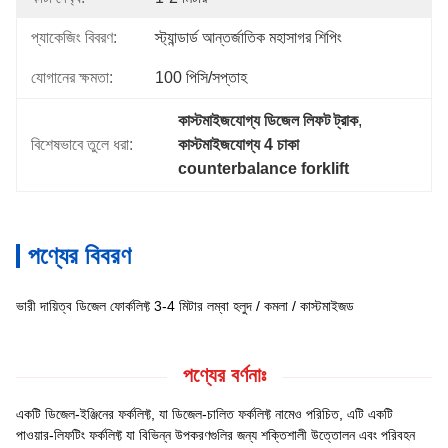
প্যাকেজিং বিবরণ:
স্ট্যান্ডার্ড আন্তর্জাতিক মহাসাগর শিপিং
যোগানের ক্ষমতা:
100 পিসি/সপ্তাহ
কাস্টমাইজযোগ্য ডিজেল লিফট ট্রাক
, 
বিশেষভাবে তুলে ধরা:
কাস্টমাইজযোগ্য 4 চাকা 
counterbalance forklift
পণ্যের বিবরণ
ভারী দায়িত্ব ডিজেল ফোর্কলিফ্ট 3-4 মিটার লম্বা হলুদ / কমলা / কাস্টমাইজড
পণ্যের বর্ণনাঃ
একটি ডিজেল-ইঞ্জিনের ফর্কলিফ্ট, যা ডিজেল-চালিত ফর্কলিফ্ট নামেও পরিচিত, এটি একটি
পাওয়ার-লিফটিং ফর্কলিফ্ট যা বিভিন্ন উপকরণগুলির জন্য শক্তিশালী উত্তোলন এবং পরিবহন