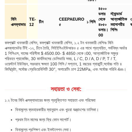
৪৫০০
ডলার
স্ট্যান্ডার্ড
মিনি
TE-
CEEPAEURO
থেকে
আন্তর্জাতিক
চীন
১ পিসি
এক্সক্যাভার
12
৫
৪৮৫০
মহাসাগরীয়
ক
ডলার।
শিপিং
00
কমপ্যাক্ট খননকারী মেশিন, কমপ্যাক্ট খননকারী মেশিন, ১.২ টন খননকারী মেশিনঃ মিনি
এক্সক্যাভেটর টিই -১২, চীনে তৈরি, সিইইপিএইউআরও ৫ এর সাথে প্রত্যয়িত, সর্বনিম্ন অর্ডার
1 পিসিএস, দামের পরিসীমা $ 4500.00- $ 4850 থেকে।00, আন্তর্জাতিক সমুদ্র
পরিবহন প্যাকেজিং, 30 কার্যদিবসের ডেলিভারি সময়, L / C, D / A, D / P, T / T,
ওয়েস্টার্ন ইউনিয়ন, সরবরাহ ক্ষমতা 100 পিসি / সপ্তাহ, 1 বছরের গ্যারান্টি,সর্বোচ্চ গতি ৪
কিমি/ঘন্টা, সর্বোচ্চ গ্রেডিয়েবিলিটি 30°, অপারেটিং চাপ 22MPa, এবং সর্বোচ্চ পরিধি 4m।
সহায়তা ও সেবা:
১.২ টনের মিনি এক্সক্যাভারের জন্য প্রযুক্তিগত সহায়তা এবং পরিষেবা
বিনামূল্যে ব্যবহারকারীর ম্যানুয়াল এবং খুচরা যন্ত্রাংশের তালিকা।
প্রথম তিন মাসের জন্য ফ্রি ফোন সাপোর্ট।
বিনামূল্যে প্রশিক্ষণ এবং ইনস্টলেশন সেবা।