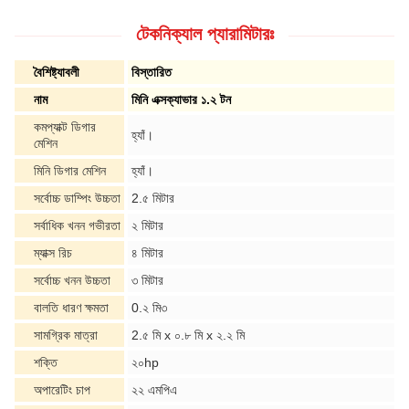
টেকনিক্যাল প্যারামিটারঃ
বৈশিষ্ট্যাবলী
বিস্তারিত
নাম
মিনি এক্সক্যাভার ১.২ টন
কমপ্যাক্ট ডিগার
হ্যাঁ।
মেশিন
মিনি ডিগার মেশিন
হ্যাঁ।
সর্বোচ্চ ডাম্পিং উচ্চতা
2.৫ মিটার
সর্বাধিক খনন গভীরতা
২ মিটার
ম্যাক্স রিচ
৪ মিটার
সর্বোচ্চ খনন উচ্চতা
৩ মিটার
বালতি ধারণ ক্ষমতা
0.২ মি৩
সামগ্রিক মাত্রা
2.৫ মি x ০.৮ মি x ২.২ মি
শক্তি
২০hp
অপারেটিং চাপ
২২ এমপিএ