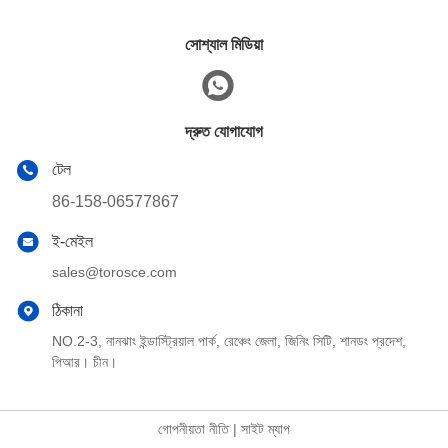
সোশ্যাল মিডিয়া
দ্রুত যোগাযোগ
টেল
86-158-06577867
ই-মেইল
sales@torosce.com
ঠিকানা
NO.2-3, নানঝাং ইন্ডাস্ট্রিয়াল পার্ক, রেঞ্চেং জেলা, জিনিং সিটি, শানডং প্রদেশ,
পিআর। চীন।
গোপনীয়তা নীতি
|
সাইট ম্যাপ