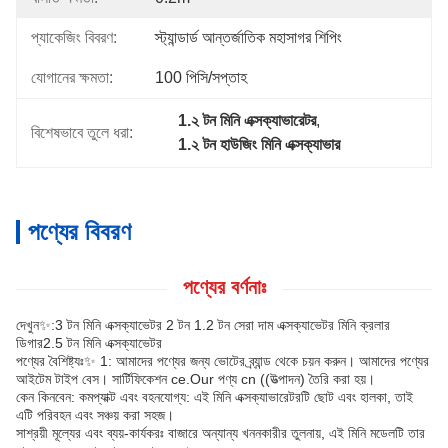
প্যাকেজিং বিবরণ:
স্ট্যান্ডার্ড আন্তর্জাতিক মহাসাগর শিপিং
যোগানের ক্ষমতা:
100 পিসি/সপ্তাহ
1.২ টন মিনি এক্সক্যাভারেটর
, 
বিশেষভাবে তুলে ধরা:
1.২ টন হাউজিং মিনি এক্সক্যাভার
পণ্যের বিবরণ
পণ্যের বর্ণনাঃ
দেখুন✨:3 টন মিনি এক্সক্যাভেটর 2 টন 1.2 টন সেরা দাম এক্সক্যাভেটর মিনি ক্রলার
ডিগার2.5 টন মিনি এক্সক্যাভেটর
পণ্যের বৈশিষ্ট্যঃ✨ 1: আমাদের পণ্যের জন্য ভোটের ব্র্যান্ড থেকে চয়ন করুন। আমাদের পণ্যের
আইটেম টাইপ বেস। সার্টিফিকেশন ce.Our পণ্য cn ((উত্পাদন) তৈরি করা হয়।
কেন কিনবেন: কমপ্যাক্ট এবং বহনযোগ্য: এই মিনি এক্সক্যাভারেটরটি ছোট এবং হালকা, তাই
এটি পরিবহন এবং সঞ্চয় করা সহজ।
সাশ্রয়ী মূল্যের এবং ব্যয়-কার্যকরঃ বাজারে অন্যান্য খননকারীর তুলনায়, এই মিনি মডেলটি তার