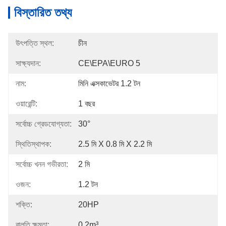
বিস্তারিত তথ্য
উৎপত্তি স্থল:
চীন
সাক্ষ্যদান:
CE\EPA\EURO 5
নাম:
মিনি এক্সকাভেটর 1.2 টন
ওয়ারেন্টি:
1 বছর
সর্বোচ্চ গ্রেডযোগ্যতা:
30°
স্থিতিস্থাপক:
2.5 মি X 0.8 মি X 2.2 মি
সর্বোচ্চ খনন গভীরতা:
2 মি
ওজন:
1.2 টন
শক্তি:
20HP
বালতি ক্ষমতা:
0.2m³