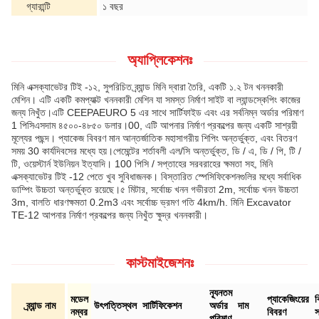
গ্যারান্টি
১ বছর
অ্যাপ্লিকেশনঃ
মিনি এক্সক্যাভেটর টিই -১২, সুপরিচিত ব্র্যান্ড মিনি দ্বারা তৈরি, একটি ১.২ টন খননকারী
মেশিন। এটি একটি কমপ্যাক্ট খননকারী মেশিন যা সমস্ত নির্মাণ সাইট বা ল্যান্ডস্কেপিং কাজের
জন্য নিখুঁত।এটি CEEPAEURO 5 এর সাথে সার্টিফাইড এবং এর সর্বনিম্ন অর্ডার পরিমাণ
1 পিসিএসদাম ৪৫০০-৪৮৫০ ডলার।00, এটি আপনার নির্মাণ প্রকল্পের জন্য একটি সাশ্রয়ী
মূল্যের পছন্দ। প্যাকেজ বিবরণ মান আন্তর্জাতিক মহাসাগরীয় শিপিং অন্তর্ভুক্ত, এবং বিতরণ
সময় 30 কার্যদিবসের মধ্যে হয়।পেমেন্টের শর্তাবলী এল/সি অন্তর্ভুক্ত, ডি / এ, ডি / পি, টি /
টি, ওয়েস্টার্ন ইউনিয়ন ইত্যাদি। 100 পিসি / সপ্তাহের সরবরাহের ক্ষমতা সহ, মিনি
এক্সক্যাভেটর টিই -12 পেতে খুব সুবিধাজনক। বিস্তারিত স্পেসিফিকেশনগুলির মধ্যে সর্বাধিক
ডাম্পিং উচ্চতা অন্তর্ভুক্ত রয়েছে।৫ মিটার, সর্বোচ্চ খনন গভীরতা 2m, সর্বোচ্চ খনন উচ্চতা
3m, বালতি ধারণক্ষমতা 0.2m3 এবং সর্বোচ্চ ভ্রমণ গতি 4km/h. মিনি Excavator
TE-12 আপনার নির্মাণ প্রকল্পের জন্য নিখুঁত ক্ষুদ্র খননকারী।
কাস্টমাইজেশনঃ
ন্যূনতম
মডেল
প্যাকেজিংয়ের
ব
ব্র্যান্ড নাম
উৎপত্তিস্থল
সার্টিফিকেশন
অর্ডার
দাম
নম্বর
বিবরণ
স
পরিমাণ