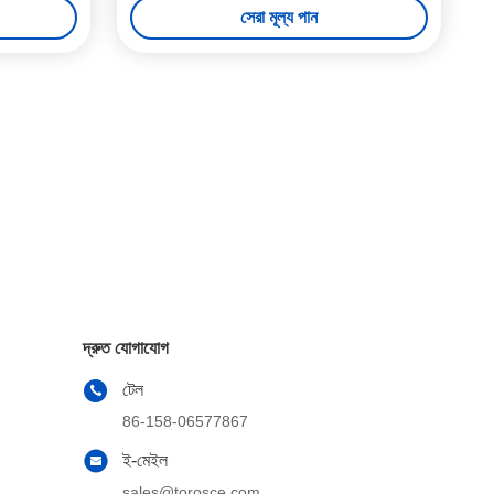
সেরা মূল্য পান
দ্রুত যোগাযোগ
টেল
86-158-06577867
ই-মেইল
sales@torosce.com