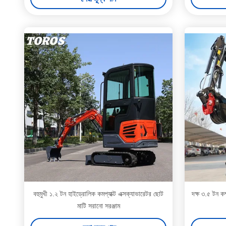
বহুমুখী ১.২ টন হাইড্রোলিক কমপ্যাক্ট এক্সক্যাভারেটর ছোট
দক্ষ ৩.৫ টন কম
মাটি সরানো সরঞ্জাম