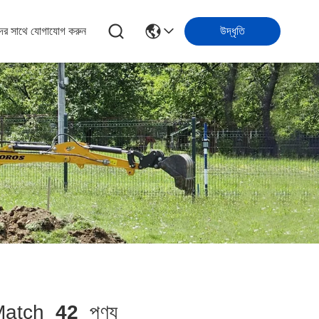
ের সাথে যোগাযোগ করুন
উদ্ধৃতি
atch
42
পণ্য