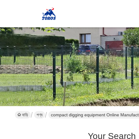
বাড়ি
পণ্য
compact digging equipment Online Manufact
Your Search