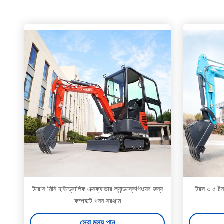
টরোস মিনি হাইড্রোলিক এক্সক্যাভার ল্যান্ডস্কেপিংয়ের জন্য
টরস ৩.৫ টন ম
কম্প্যাক্ট খনন সরঞ্জাম
সেরা মূল্য পান