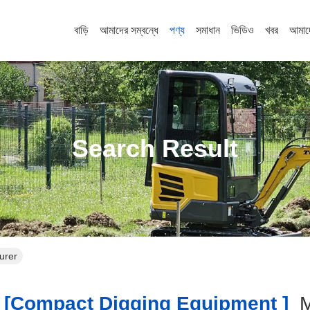
বাড়ি
আমাদের সম্বন্ধে
পণ্য
সমাধান
ভিডিও
খবর
আমাদ
Search Result
urer
[compact Digging Equipment ]
M