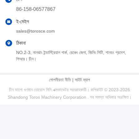
86-158-06577867
ই-মেইল
sales@torosce.com
ঠিকানা
NO.2-3, নানঝাং ইন্ডাস্ট্রিয়াল পার্ক, রেঞ্চেং জেলা, জিনিং সিটি, শানডং প্রদেশ,
পিআর। চীন।
গোপনীয়তা নীতি
|
সাইট ম্যাপ
চীন ভালো গুণমান তোরোস মিনি এক্সকাভেটর সরবরাহকারী। কপিরাইট © 2023-2026
Shandong Toros Machinery Corporation . সব সমস্ত অধিকার সংরক্ষিত।