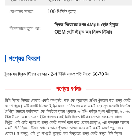
যোগানের ক্ষমতা:
100 পিসি/সপ্তাহ
স্কিড স্টিয়ারের উপর 4Mph ছোট স্ট্যান্ড
, 
বিশেষভাবে তুলে ধরা:
OEM ছোট স্ট্যান্ড অন স্কিড স্টিয়ার
পণ্যের বিবরণ
ট্র্যাক সহ স্কিড স্টিয়ার লোডার - 2-4 মিনিট ভ্রমণ গতি উচ্চতা 60-70 ইন
পণ্যের বর্ণনাঃ
মিনি স্কিড স্টিয়ার লোডার একটি কম্প্যাক্ট, দক্ষ এবং ব্যয়বহুল মেশিন খুঁজছেন যারা জন্য একটি
আদর্শ পছন্দ। এটি একটি ডিজেল ইঞ্জিন দ্বারা চালিত হয় এবং একটি বন্ধ লুপ জলবাহী সিস্টেম
বৈশিষ্ট্য,উচ্চতর কর্মক্ষমতা এবং নির্ভরযোগ্যতা প্রদান৪-৬ ইঞ্চি পর্যন্ত স্থল পরিষ্কার, ৬০-৭০
ইঞ্চি উচ্চতা এবং ৪০-৫০ ইঞ্চি প্রস্থের এই মিনি স্কিড স্টিয়ার লোডার যেকোনো কাজে
নিখুঁত।এটি ছোট প্রকল্পের জন্য একটি আদর্শ পছন্দ করে তোলেএছাড়াও, এর কম্প্যাক্ট আকার
একটি মিনি স্কিড স্টিয়ার লোডার ভাড়া খুঁজছেন তাদের জন্য এটি একটি আদর্শ পছন্দ করে
তোলে। উপরন্তু, এটি খুব সাশ্রয়ী মূল্যের,যারা বিক্রয়ের জন্য একটি সস্তা মিনি স্কিড