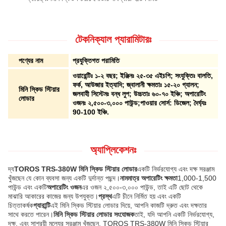
টেকনিক্যাল প্যারামিটারঃ
পণ্যের নাম
প্রযুক্তিগত পরামিতি
ওয়ারেন্টিঃ ১-২ বছর; ইঞ্জিনঃ ২৫-৩৫ এইচপি; সংযুক্তিঃ বালতি,
ফর্ক, আউজার ইত্যাদি; জ্বালানী ক্ষমতাঃ ১৫-২০ গ্যালন;
মিনি স্কিড স্টিয়ার
জলবাহী সিস্টেমঃ বন্ধ লুপ; উচ্চতাঃ ৬০-৭০ ইঞ্চি; অপারেটিং
লোডার
ওজনঃ ২,৫০০-৩,০০০ পাউন্ড;পাওয়ার সোর্স: ডিজেল; দৈর্ঘ্যঃ
90-100 ইঞ্চি.
অ্যাপ্লিকেশনঃ
দ্য
TOROS TRS-380W মিনি স্কিড স্টিয়ার লোডার
একটি নির্ভরযোগ্য এবং দক্ষ সরঞ্জাম
খুঁজছেন যে কোন ব্যবসা জন্য একটি দুর্দান্ত পছন্দ।
নামমাত্র অপারেটিং ক্ষমতা
1,000-1,500
পাউন্ড এবং একটি
অপারেটিং ওজন
এর ওজন ২,৫০০-৩,০০০ পাউন্ড, তাই এটি ছোট থেকে
মাঝারি আকারের কাজের জন্য উপযুক্ত।
প্রস্থ
এটি চীনে নির্মিত হয় এবং একটি
চিত্তাকর্ষক
গ্যারান্টি
এই মিনি স্কিড স্টিয়ার লোডার দিয়ে, আপনি কাজটি দ্রুত এবং দক্ষতার
সাথে করতে পারেন।
মিনি স্কিড স্টিয়ার লোডার সংযোজক
তাই, যদি আপনি একটি নির্ভরযোগ্য,
দক্ষ, এবং সাশ্রয়ী মূল্যের সরঞ্জাম খুঁজছেন, TOROS TRS-380W মিনি স্কিড স্টিয়ার