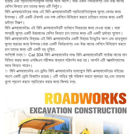
হয়েছে এবং প্রতিযোগিতামূলক দামের সাথে আসে। যারা একটি নির্ভরযোগ্য এবং উচ্চ মানের
মেশিন কিনতে চান তাদের জন্য এটি নিখুঁত।
মিনি এক্সক্যাভেটরের দামঃ এই মিনি এক্সক্যাভেটরটি প্রতিযোগিতামূলক মূল্যে কেনার জন্য
উপলব্ধ। এটি একটি টেকসই এবং দক্ষ মেশিনে বিনিয়োগ করতে চাইছেন তাদের জন্য একটি
দুর্দান্ত বিকল্প।
মিনি এক্সক্যাভেটরঃ এই মিনি এক্সক্যাভেটরটি বর্তমানে বিক্রয়ের জন্য দেওয়া হচ্ছে। যারা
সাশ্রয়ী মূল্যে একটি উচ্চমানের মেশিন কিনতে চান তাদের জন্য এটি একটি দুর্দান্ত সুযোগ।
মিনি এক্সক্যাভেটর বিক্রয়ঃ এই মিনি এক্সক্যাভেটর একটি বিক্রয় ইভেন্টের অংশ এবং ছাড়যুক্ত
মূল্যে ক্রয়ের জন্য উপলব্ধ।যারা একটি নির্ভরযোগ্য এবং উচ্চ মানের মেশিনে বিনিয়োগ করতে
চান তাদের জন্য এটি একটি বড় চুক্তি.
সংশ্লিষ্ট তথ্য:✨ Cat 304 মিনি এক্সক্যাভেটর দামঃ মিনি এক্সক্যাভেটরটি সর্বোচ্চ মানের মান
নিশ্চিত করার জন্য এসজিএস পরীক্ষার মাধ্যমে পরিদর্শন করা হয়। আপনি এটি আত্মবিশ্বাসের
সাথে কিনতে পারেন।
✨ মিনি এক্সক্যাভেটর এন ভেন্টাঃ মিনি এক্সক্যাভেটর ভ্যালেন্সে মিনি এক্সক্যাভেটরের বাইরের
অংশে একটি ভেন্টা ডিজাইন রয়েছে। এটি গাড়ির পৃষ্ঠ পরিমাপ করতে ব্যবহৃত হয়,এবং তারপর
ধুলো প্রবেশ করতে প্রতিরোধ করার জন্য জিপার বন্ধ.