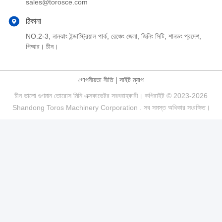
sales@torosce.com
ঠিকানা
NO.2-3, নানঝাং ইন্ডাস্ট্রিয়াল পার্ক, রেঞ্চেং জেলা, জিনিং সিটি, শানডং প্রদেশ,
পিআর। চীন।
গোপনীয়তা নীতি
|
সাইট ম্যাপ
চীন ভালো গুণমান তোরোস মিনি এক্সকাভেটর সরবরাহকারী। কপিরাইট © 2023-2026
Shandong Toros Machinery Corporation . সব সমস্ত অধিকার সংরক্ষিত।