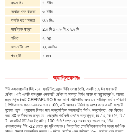
ম্যাক্স রিচ
৪ মিটার
সর্বোচ্চ খনন উচ্চতা
৩ মিটার
বালতি ধারণ ক্ষমতা
0.২ মি৩
সামগ্রিক মাত্রা
2.৫ মি x ০.৮ মি x ২.২ মি
শক্তি
২০hp
অপারেটিং চাপ
২২ এমপিএ
গ্যারান্টি
১ বছর
অ্যাপ্লিকেশনঃ
মিনি এক্সক্যাভেটর টিই -১২, সুপরিচিত ব্র্যান্ড মিনি দ্বারা তৈরি, একটি ১.২ টন খননকারী
মেশিন। এটি একটি কমপ্যাক্ট খননকারী মেশিন যা সমস্ত নির্মাণ সাইট বা ল্যান্ডস্কেপিং কাজের
জন্য নিখুঁত।এটি CEEPAEURO 5 এর সাথে সার্টিফাইড এবং এর সর্বনিম্ন অর্ডার পরিমাণ
1 পিসিএসদাম ৪৫০০-৪৮৫০ ডলার।00, এটি আপনার নির্মাণ প্রকল্পের জন্য একটি সাশ্রয়ী
মূল্যের পছন্দ। প্যাকেজ বিবরণ মান আন্তর্জাতিক মহাসাগরীয় শিপিং অন্তর্ভুক্ত, এবং বিতরণ
সময় 30 কার্যদিবসের মধ্যে হয়।পেমেন্টের শর্তাবলী এল/সি অন্তর্ভুক্ত, ডি / এ, ডি / পি, টি /
টি, ওয়েস্টার্ন ইউনিয়ন ইত্যাদি। 100 পিসি / সপ্তাহের সরবরাহের ক্ষমতা সহ, মিনি
এক্সক্যাভেটর টিই -12 পেতে খুব সুবিধাজনক। বিস্তারিত স্পেসিফিকেশনগুলির মধ্যে সর্বাধিক
ডাম্পিং উচ্চতা অন্তর্ভুক্ত রয়েছে।৫ মিটার, সর্বোচ্চ খনন গভীরতা 2m, সর্বোচ্চ খনন উচ্চতা