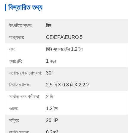
বিস্তারিত তথ্য
উৎপত্তি স্থল:
চীন
সাক্ষ্যদান:
CE\EPA\EURO 5
নাম:
মিনি এক্সকাভেটর 1.2 টন
ওয়ারেন্টি:
1 বছর
সর্বোচ্চ গ্রেডযোগ্যতা:
30°
স্থিতিস্থাপক:
2.5 মি X 0.8 মি X 2.2 মি
সর্বোচ্চ খনন গভীরতা:
2 মি
ওজন:
1.2 টন
শক্তি:
20HP
বালতি ক্ষমতা:
0.2m³