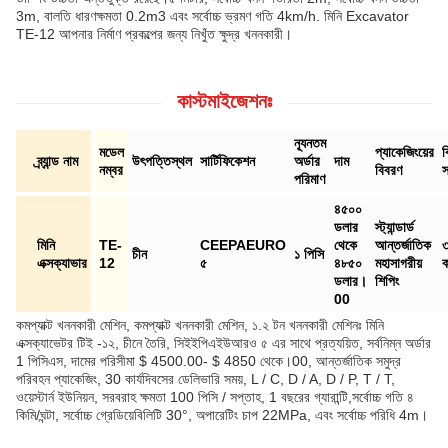
3m, বালতি ধারণক্ষমতা 0.2m3 এবং সর্বোচ্চ ভ্রমণ গতি 4km/h. মিনি Excavator
TE-12 আপনার নির্মাণ প্রকল্পের জন্য নিখুঁত ক্ষুদ্র খননকারী।
কাস্টমাইজেশনঃ
ন্যূনতম
মডেল
প্যাকেজিংয়ের
ব
ব্র্যান্ড নাম
উৎপত্তিস্থল
সার্টিফিকেশন
অর্ডার
দাম
নম্বর
বিবরণ
স
পরিমাণ
৪৫০০
ডলার
স্ট্যান্ডার্ড
মিনি
TE-
CEEPAEURO
থেকে
আন্তর্জাতিক
চীন
১ পিসি
এক্সক্যাভার
12
৫
৪৮৫০
মহাসাগরীয়
ক
ডলার।
শিপিং
00
কমপ্যাক্ট খননকারী মেশিন, কমপ্যাক্ট খননকারী মেশিন, ১.২ টন খননকারী মেশিনঃ মিনি
এক্সক্যাভেটর টিই -১২, চীনে তৈরি, সিইইপিএইউআরও ৫ এর সাথে প্রত্যয়িত, সর্বনিম্ন অর্ডার
1 পিসিএস, দামের পরিসীমা $ 4500.00- $ 4850 থেকে।00, আন্তর্জাতিক সমুদ্র
পরিবহন প্যাকেজিং, 30 কার্যদিবসের ডেলিভারি সময়, L / C, D / A, D / P, T / T,
ওয়েস্টার্ন ইউনিয়ন, সরবরাহ ক্ষমতা 100 পিসি / সপ্তাহ, 1 বছরের গ্যারান্টি,সর্বোচ্চ গতি ৪
কিমি/ঘন্টা, সর্বোচ্চ গ্রেডিয়েবিলিটি 30°, অপারেটিং চাপ 22MPa, এবং সর্বোচ্চ পরিধি 4m।