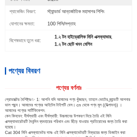
প্যাকেজিং বিবরণ:
স্ট্যান্ডার্ড আন্তর্জাতিক মহাসাগর শিপিং
যোগানের ক্ষমতা:
100 পিসি/সপ্তাহ
1.২ টন হাইড্রোলিক মিনি এক্সক্যাভার
, 
বিশেষভাবে তুলে ধরা:
1.২ টন ছোট খনন মেশিন
পণ্যের বিবরণ
পণ্যের বর্ণনাঃ
প্রোডাক্টের বৈশিষ্ট্যঃ✨ 1: আপনি যদি আমাদের পণ্য খুঁজছেন, তাহলে ভোটের ব্র্যান্ডটি আপনার
ভাল পছন্দ। আমাদের পণ্যের আইটেম টাইপটি বেস। cn থেকে পণ্য মূল ((উত্পাদন)) ।
আমাদের পণ্যের সার্টিফিকেশন.
কেন কিনবেন: দীর্ঘস্থায়ী এবং দীর্ঘস্থায়ী: উচ্চমানের উপকরণ দিয়ে তৈরি এই মিনি
এক্সক্যাভারেটরটি দৈনন্দিন ব্যবহারের পরিধান এবং ছিঁড়ে যাওয়ার প্রতিরোধের জন্য তৈরি করা
হয়েছে।
Cat 304 মিনি এক্সক্যাভেটর দামঃ এই মিনি এক্সক্যাভেটরটি বিক্রয়ের জন্য ডিজাইন করা