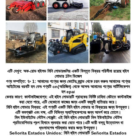
এটি দেখুন: অফ-রোড হুইলড মিনি লোডারগুলির একটি বিস্তৃত বিক্রয় পরিসীমা রয়েছে হুইল
লোডার 3টন ডিজেল
পণ্য সম্পত্তি: ✨ 1: আমাদের পণ্যের জন্য ভোটের ব্র্যান্ড থেকে চয়ন করুন৷ আমাদের পণ্যের
আইটেমের ধরনটি হল বেস৷ পণ্যটি cn(অরিজিন) থেকে আসল৷ আমাদের পণ্যের সার্টিফিকেশন
হল epa৷
কেনার কারণ: কাস্টমাইজযোগ্য: এই হুইল লোডারটি গ্রাহকের নির্দিষ্ট চাহিদা মেটাতে কাস্টমাইজ
করা যেতে পারে, এটি যেকোনো কাজের জন্য একটি বহুমুখী হাতিয়ার করে।
মিনি হুইল লোডার বিক্রয়: এই পণ্যটি একটি মিনি হুইল লোডার যা বিক্রয়ের জন্য উপযুক্ত।
এটি কমপ্যাক্ট এবং দক্ষ, এটি বিভিন্ন অ্যাপ্লিকেশনের জন্য আদর্শ করে তোলে।
মিস ইউনাইটেড স্টেটস পেজেন্ট: এই মিনি হুইল লোডারটি মিস ইউনাইটেড স্টেটস
প্রতিযোগিতায় প্রপ হিসাবে ব্যবহার করা যেতে পারে।এটি ভারী বস্তু উত্তোলন বা
ধ্বংসাবশেষ পরিষ্কার করার জন্য উপযুক্ত।
Señorita Estados Unidos: মিনি হুইল লোডারটি Señorita Estados