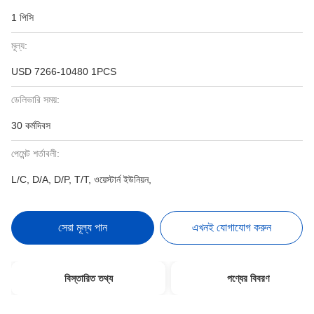
1 পিসি
মূল্য:
USD 7266-10480 1PCS
ডেলিভারি সময়:
30 কর্মদিবস
পেমেন্ট শর্তাবলী:
L/C, D/A, D/P, T/T, ওয়েস্টার্ন ইউনিয়ন,
সেরা মূল্য পান
এখনই যোগাযোগ করুন
বিস্তারিত তথ্য
পণ্যের বিবরণ