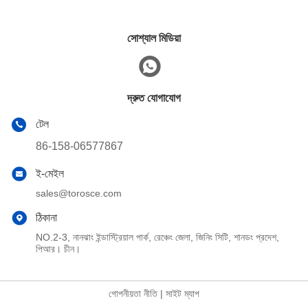
সোশ্যাল মিডিয়া
দ্রুত যোগাযোগ
টেল
86-158-06577867
ই-মেইল
sales@torosce.com
ঠিকানা
NO.2-3, নানঝাং ইন্ডাস্ট্রিয়াল পার্ক, রেঞ্চেং জেলা, জিনিং সিটি, শানডং প্রদেশ,
পিআর। চীন।
গোপনীয়তা নীতি
|
সাইট ম্যাপ