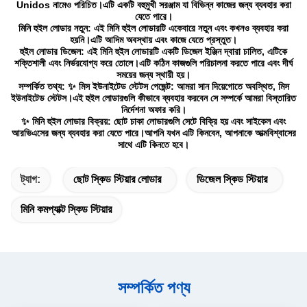
Unidos নামেও পরিচিত।এটি একটি বহুমুখী সরঞ্জাম যা বিভিন্ন কাজের জন্য ব্যবহার করা
যেতে পারে।
মিনি হুইল লোডার নতুন: এই মিনি হুইল লোডারটি একেবারে নতুন এবং কখনও ব্যবহার করা
হয়নি।এটি আদিম অবস্থায় এবং কাজে যেতে প্রস্তুত।
হুইল লোডার ডিজেল: এই মিনি হুইল লোডারটি একটি ডিজেল ইঞ্জিন দ্বারা চালিত, এটিকে
শক্তিশালী এবং নির্ভরযোগ্য করে তোলে।এটি কঠিন কাজগুলি পরিচালনা করতে পারে এবং দীর্ঘ
সময়ের জন্য স্থায়ী হয়।
সম্পর্কিত তথ্য: ✨ মিস ইউনাইটেড স্টেটস পেজেন্ট: আমরা সান দিয়েগোতে অবস্থিত, মিস
ইউনাইটেড স্টেটস।এই হুইল লোডারগুলি কীভাবে ব্যবহার করবেন সে সম্পর্কে আমরা বিস্তারিত
নির্দেশনা অফার করি।
✨ মিনি হুইল লোডার বিক্রয়: ছোট চাকা লোডারগুলি সেটে বিক্রি হয় এবং সাইকেল এবং
আরভিএসের জন্য ব্যবহার করা যেতে পারে।আপনি যখন এটি কিনবেন, আপনাকে আত্মবিশ্বাসের
সাথে এটি কিনতে হবে।
ট্যাগ:
ছোট স্কিড স্টিয়ার লোডার
ডিজেল স্কিড স্টিয়ার
মিনি কমপ্যাক্ট স্কিড স্টিয়ার
সম্পর্কিত পণ্য