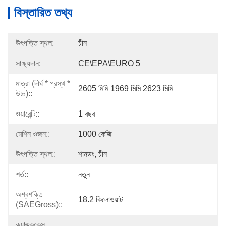
বিস্তারিত তথ্য
উৎপত্তি স্থল:
চীন
সাক্ষ্যদান:
CE\EPA\EURO 5
মাত্রা (দীর্ঘ * প্রস্থ *
2605 মিমি 1969 মিমি 2623 মিমি
উচ্চ)::
ওয়ারেন্টি::
1 বছর
মেশিন ওজন::
1000 কেজি
উৎপত্তি স্থল::
শানডং, চীন
শর্ত::
নতুন
অশ্বশক্তি
18.2 কিলোওয়াট
(SAEGross)::
ক্র্যাঙ্ককেস