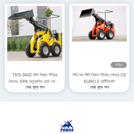
ভিডিও
TRS-360Z মিনি স্কিড স্টিয়ার
সিট-অন মিনি স্কিড স্টিয়ার লোডার CE
লোডার, EPA অনুমোদিত ছোট লোডার,
EURO 5 সার্টিফিকেট
সেরা মূল্য পান
সেরা মূল্য পান
ডিজেল চালিত, একাধিক রঙের বিকল্প