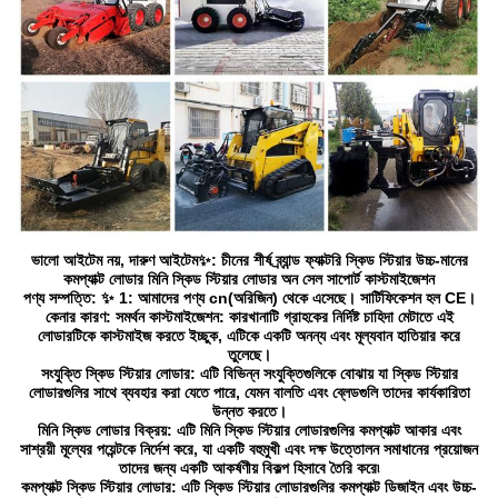
ভালো আইটেম নয়, দারুণ আইটেম✨: চীনের শীর্ষ ব্র্যান্ড ফ্যাক্টরি স্কিড স্টিয়ার উচ্চ-মানের
কমপ্যাক্ট লোডার মিনি স্কিড স্টিয়ার লোডার অন সেল সাপোর্ট কাস্টমাইজেশন
পণ্য সম্পত্তি: ✨ 1: আমাদের পণ্য cn(অরিজিন) থেকে এসেছে। সার্টিফিকেশন হল CE।
কেনার কারণ: সমর্থন কাস্টমাইজেশন: কারখানাটি গ্রাহকের নির্দিষ্ট চাহিদা মেটাতে এই
লোডারটিকে কাস্টমাইজ করতে ইচ্ছুক, এটিকে একটি অনন্য এবং মূল্যবান হাতিয়ার করে
তুলেছে।
সংযুক্তি স্কিড স্টিয়ার লোডার: এটি বিভিন্ন সংযুক্তিগুলিকে বোঝায় যা স্কিড স্টিয়ার
লোডারগুলির সাথে ব্যবহার করা যেতে পারে, যেমন বালতি এবং ব্লেডগুলি তাদের কার্যকারিতা
উন্নত করতে।
মিনি স্কিড লোডার বিক্রয়: এটি মিনি স্কিড স্টিয়ার লোডারগুলির কমপ্যাক্ট আকার এবং
সাশ্রয়ী মূল্যের পয়েন্টকে নির্দেশ করে, যা একটি বহুমুখী এবং দক্ষ উত্তোলন সমাধানের প্রয়োজন
তাদের জন্য একটি আকর্ষণীয় বিকল্প হিসাবে তৈরি করে৷
কমপ্যাক্ট স্কিড স্টিয়ার লোডার: এটি স্কিড স্টিয়ার লোডারগুলির কমপ্যাক্ট ডিজাইন এবং উচ্চ-