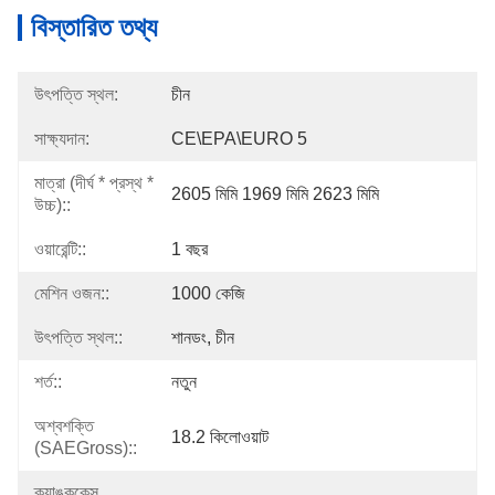
বিস্তারিত তথ্য
উৎপত্তি স্থল:
চীন
সাক্ষ্যদান:
CE\EPA\EURO 5
মাত্রা (দীর্ঘ * প্রস্থ *
2605 মিমি 1969 মিমি 2623 মিমি
উচ্চ)::
ওয়ারেন্টি::
1 বছর
মেশিন ওজন::
1000 কেজি
উৎপত্তি স্থল::
শানডং, চীন
শর্ত::
নতুন
অশ্বশক্তি
18.2 কিলোওয়াট
(SAEGross)::
ক্র্যাঙ্ককেস