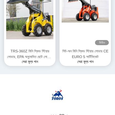
ভিডিও
TRS-360Z মিনি স্কিড স্টিয়ার
সিট-অন মিনি স্কিড স্টিয়ার লোডার CE
লোডার, EPA অনুমোদিত ছোট লোডার,
EURO 5 সার্টিফিকেট
সেরা মূল্য পান
সেরা মূল্য পান
ডিজেল চালিত, একাধিক রঙের বিকল্প