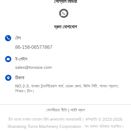
সোশ্যাল মিডিয়া
দ্রুত যোগাযোগ
টেল
86-158-06577867
ই-মেইল
sales@torosce.com
ঠিকানা
NO.2-3, নানঝাং ইন্ডাস্ট্রিয়াল পার্ক, রেঞ্চেং জেলা, জিনিং সিটি, শানডং প্রদেশ,
পিআর। চীন।
গোপনীয়তা নীতি
|
সাইট ম্যাপ
চীন ভালো গুণমান তোরোস মিনি এক্সকাভেটর সরবরাহকারী। কপিরাইট © 2023-2026
Shandong Toros Machinery Corporation . সব সমস্ত অধিকার সংরক্ষিত।