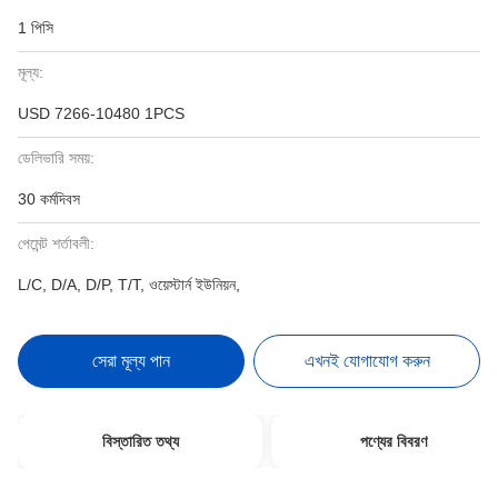
1 পিসি
মূল্য:
USD 7266-10480 1PCS
ডেলিভারি সময়:
30 কর্মদিবস
পেমেন্ট শর্তাবলী:
L/C, D/A, D/P, T/T, ওয়েস্টার্ন ইউনিয়ন,
সেরা মূল্য পান
এখনই যোগাযোগ করুন
বিস্তারিত তথ্য
পণ্যের বিবরণ