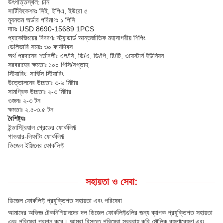
উৎপত্তিস্থল: চীন
সার্টিফিকেশনঃ সিই, ইপিএ, ইউরো ৫
ন্যূনতম অর্ডার পরিমাণঃ ১ পিসি
দামঃ USD 8690-15689 1PCS
প্যাকেজিংয়ের বিবরণঃ স্ট্যান্ডার্ড আন্তর্জাতিক মহাসাগরীয় শিপিং
ডেলিভারি সময়ঃ ৩০ কার্যদিবস
অর্থ প্রদানের শর্তাবলীঃ এল/সি, ডি/এ, ডি/পি, টি/টি, ওয়েস্টার্ন ইউনিয়ন
সরবরাহের ক্ষমতাঃ ১০০ পিসি/সপ্তাহ
স্টিয়ারিং: সার্ভিস স্টিয়ারিং
উত্তোলনের উচ্চতাঃ ৩-৬ মিটার
সামগ্রিক উচ্চতাঃ ২-৩ মিটার
ওজনঃ ২-৩ টন
ক্ষমতাঃ ২.৫-৩.৫ টন
বৈশিষ্ট্যঃ
ইন্ডাস্ট্রিয়াল গ্রেডের ফোর্কলিফ্ট
পাওয়ার-লিফটিং ফোর্কলিফ্ট
ডিজেল ইঞ্জিনের ফোর্কলিফ্ট
সহায়তা ও সেবা:
ডিজেল ফোর্কলিফ্ট প্রযুক্তিগত সহায়তা এবং পরিষেবা
আমাদের অভিজ্ঞ টেকনিশিয়ানদের দল ডিজেল ফোর্কলিফ্টগুলির জন্য ব্যাপক প্রযুক্তিগত সহায়তা
এবং পরিষেবা প্রদান করে। আমরা বিস্তৃত পরিষেবা সরবরাহ করি,মৌলিক রক্ষণাবেক্ষণ এবং