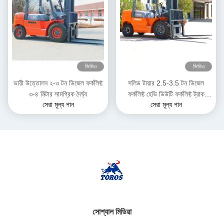
ভিডিও
ভিডিও
ভারী উত্তোলন ২-৩ টন ডিজেল ফর্কলিফ্ট
সলিড টায়ার 2.5-3.5 টন ডিজেল
৩-৪ মিটার সামগ্রিক দৈর্ঘ্য
ফর্কলিফ্ট হেভি ডিউটি ​​ফর্কলিফ্ট ট্রাক
সেরা মূল্য পান
সেরা মূল্য পান
গুদামের জন্য
সোশ্যাল মিডিয়া