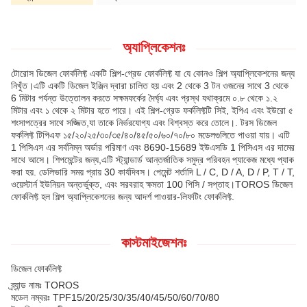
অ্যাপ্লিকেশনঃ
টোরোস ডিজেল ফোর্কলিফ্ট একটি শিল্প-গ্রেড ফোর্কলিফ্ট যা যে কোনও শিল্প অ্যাপ্লিকেশনের জন্য
নিখুঁত।এটি একটি ডিজেল ইঞ্জিন দ্বারা চালিত হয় এবং 2 থেকে 3 টন ওজনের সাথে 3 থেকে
6 মিটার পর্যন্ত উত্তোলন করতে সক্ষমফর্কের দৈর্ঘ্য এবং প্রস্থ যথাক্রমে ০.৮ থেকে ১.২
মিটার এবং ১ থেকে ২ মিটার হতে পারে। এই শিল্প-গ্রেড ফর্কলিফ্টটি সিই, ইপিএ এবং ইউরো ৫
শংসাপত্রের সাথে সজ্জিত,যা তাকে নির্ভরযোগ্য এবং বিশ্বস্ত করে তোলে।. টরস ডিজেল
ফর্কলিফ্ট টিপিএফ ১৫/২০/২৫/৩০/৩৫/৪০/৪৫/৫০/৬০/৭০/৮০ মডেলগুলিতে পাওয়া যায়। এটি
1 পিসিএস এর সর্বনিম্ন অর্ডার পরিমাণ এবং 8690-15689 ইউএসডি 1 পিসিএস এর দামের
সাথে আসে। শিপমেন্টের জন্য,এটি স্ট্যান্ডার্ড আন্তর্জাতিক সমুদ্র পরিবহন প্যাকেজ মধ্যে প্যাক
করা হয়. ডেলিভারি সময় প্রায় 30 কার্যদিবস। পেমেন্ট শর্তাদি L / C, D / A, D / P, T / T,
ওয়েস্টার্ন ইউনিয়ন অন্তর্ভুক্ত, এবং সরবরাহ ক্ষমতা 100 পিসি / সপ্তাহ।TOROS ডিজেল
ফোর্কলিফ্ট হল শিল্প অ্যাপ্লিকেশনের জন্য আদর্শ পাওয়ার-লিফটিং ফোর্কলিফ্ট.
কাস্টমাইজেশনঃ
ডিজেল ফোর্কলিফ্ট
ব্র্যান্ড নামঃ TOROS
মডেল নম্বরঃ TPF15/20/25/30/35/40/45/50/60/70/80