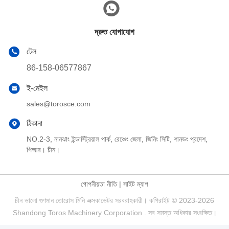
দ্রুত যোগাযোগ
টেল
86-158-06577867
ই-মেইল
sales@torosce.com
ঠিকানা
NO.2-3, নানঝাং ইন্ডাস্ট্রিয়াল পার্ক, রেঞ্চেং জেলা, জিনিং সিটি, শানডং প্রদেশ,
পিআর। চীন।
গোপনীয়তা নীতি
|
সাইট ম্যাপ
চীন ভালো গুণমান তোরোস মিনি এক্সকাভেটর সরবরাহকারী। কপিরাইট © 2023-2026
Shandong Toros Machinery Corporation . সব সমস্ত অধিকার সংরক্ষিত।