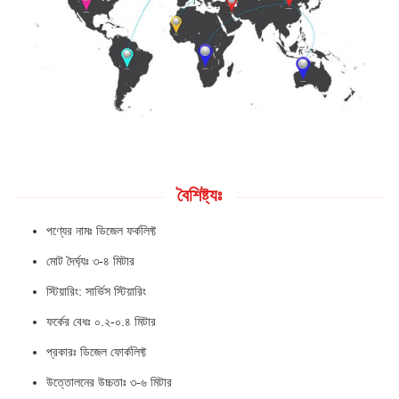
বৈশিষ্ট্যঃ
পণ্যের নামঃ ডিজেল ফর্কলিফ্ট
মোট দৈর্ঘ্যঃ ৩-৪ মিটার
স্টিয়ারিং: সার্ভিস স্টিয়ারিং
ফর্কের বেধঃ ০.২-০.৪ মিটার
প্রকারঃ ডিজেল ফোর্কলিফ্ট
উত্তোলনের উচ্চতাঃ ৩-৬ মিটার