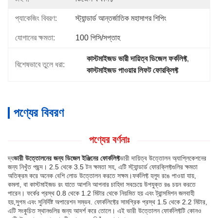
প্যাকেজিং বিবরণ:
স্ট্যান্ডার্ড আন্তর্জাতিক মহাসাগর শিপিং
যোগানের ক্ষমতা:
100 পিসি/সপ্তাহ
কাস্টমাইজড ভারী দায়িত্ব ডিজেল ফর্কলিফ্ট
, 
বিশেষভাবে তুলে ধরা:
কাস্টমাইজড পাওয়ার লিফট ফোরক্লিফ্ট
পণ্যের বিবরণ
পণ্যের বর্ণনাঃ
দ্য
ভারী উত্তোলনের জন্য ডিজেল ইঞ্জিনের ফোর্কলিফ্ট
ভারী দায়িত্ব উত্তোলন অ্যাপ্লিকেশনের
জন্য নিখুঁত পছন্দ। 2.5 থেকে 3.5 টন ক্ষমতা সহ, এটি স্ট্যান্ডার্ড ফোরক্লিফ্টগুলির ক্ষমতা
অতিক্রম করে অনেক বেশি লোড উত্তোলন করতে সক্ষম।ফর্কলিফ্ট হলুদ রঙে পাওয়া যায়,
কমলা, বা কাস্টমাইজড রং যাতে আপনি আপনার চাহিদা সবচেয়ে উপযুক্ত রঙ চয়ন করতে
পারেন। ফর্কের প্রস্থ 0.8 থেকে 1.2 মিটার থেকে নিয়মিত হয় এবং ট্রান্সমিশন জলবাহী
হয়,সুগম এবং সুনির্দিষ্ট অপারেশন সম্ভব. ফোর্কলিফ্টের সামগ্রিক প্রস্থ 1.5 থেকে 2.2 মিটার,
এটি সংকুচিত স্থানগুলির জন্য আদর্শ করে তোলে। এই ভারী উত্তোলন ফোর্কলিফ্টটি কোনও