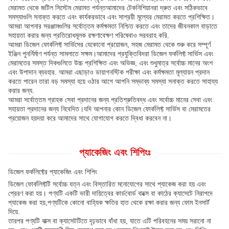
মেরামত থেকে জটিল সিস্টেম মেরামত পর্যন্তআমাদের টেকনিশিয়ানরা দ্রুত এবং সঠিকভাবে
সমস্যাগুলি সনাক্ত করতে এবং কার্যকরভাবে এবং সাশ্রয়ী মূল্যের মেরামত করতে প্রশিক্ষিত।
আমরা আপনার সরঞ্জামগুলির সর্বোত্তম কর্মক্ষমতা নিশ্চিত করতে এবং তাদের জীবনকাল বাড়াতে
সহায়তা করার জন্য প্রতিরোধমূলক রক্ষণাবেক্ষণ পরিষেবাও সরবরাহ করি.
আমরা ডিজেল ফোর্কলিফ্ট সার্ভিসের যেকোনো প্রয়োজন, সহজ মেরামত থেকে শুরু করে সম্পূর্ণ
ইঞ্জিন পুনর্নির্মাণ পর্যন্ত সামলাতে সক্ষম।আমাদের প্রযুক্তিবিদরা ডিজেল ফর্কলিফ্ট সার্ভিস এবং
মেরামতের সমস্ত দিকগুলিতে উচ্চ প্রশিক্ষিত এবং অভিজ্ঞ, এবং শুধুমাত্র সর্বোচ্চ মানের অংশ
এবং উপাদান ব্যবহার. আমরা এছাড়াও ডায়াগনস্টিক পরীক্ষা এবং কর্মক্ষমতা মূল্যায়ন প্রদান
করতে পারেন তারা বড় সমস্যা হয়ে ওঠার আগে আপনি সম্ভাব্য সমস্যা সনাক্ত করতে সাহায্য
করার জন্য.
আমরা সর্বোত্তম গ্রাহক সেবা প্রদানের জন্য প্রতিশ্রুতিবদ্ধ এবং সর্বোচ্চ মানের সেবা এবং
সহায়তা প্রদানের জন্য নিবেদিত।যদি আপনার কোন ডিজেল ফোর্কলিফ্ট সার্ভিস বা মেরামতের
প্রয়োজন হয়দয়া করে আমাদের সাথে যোগাযোগ করতে দ্বিধা করবেন না।
প্যাকেজিং এবং শিপিংঃ
ডিজেল ফর্কলিফ্টের প্যাকেজিং এবং শিপিং
ডিজেল ফোর্কলিফ্টটি সর্বোচ্চ যত্ন এবং বিস্তারিত মনোযোগের সাথে প্যাকেজ করা হয় এবং
প্রেরণ করা হয়। পণ্যটি একটি ভারী দায়িত্বের কার্ডবোর্ড বাক্সে বা কাঠের ক্যাসেটে নিরাপদে
প্যাকেজ করা হয়,পণ্যটিকে কোনো বাহ্যিক ক্ষতির হাত থেকে রক্ষা করার জন্য ফোম ইনসার্ট
দিয়ে.
তারপর পণ্যটি বাক্স বা ক্যাসেটটিতে দৃঢ়ভাবে বাঁধা হয়, যাতে এটি পরিবহনের সময় সরানো না