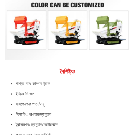
বৈশিষ্ট্যঃ
পণ্যের নামঃ ডাম্পার ট্রাক
ইঞ্জিনঃ ডিজেল
সাসপেনশনঃ পাতা/বায়ু
স্টিয়ারিং: পাওয়ার/ম্যানুয়াল
ট্রান্সমিশনঃ ম্যানুয়াল/অটোমেটিক
ক্ষমতাঃ ২০০-৪০০ এইচপি