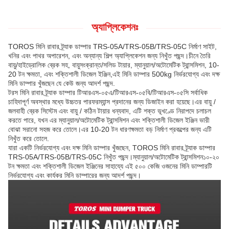
অ্যাপ্লিকেশনঃ
TOROS মিনি রাবার ট্র্যাক ডাম্পার TRS-05A/TRS-05B/TRS-05C নির্মাণ সাইট,
খনির এবং পাথর অপারেশন, এবং অন্যান্য শিল্প অ্যাপ্লিকেশন জন্য নিখুঁত পছন্দ।চীনে তৈরি
বায়ু/হাইড্রোলিক ব্রেক সহ, বায়ুসংক্রান্ত/সলিড টায়ার, ম্যানুয়াল/অটোমেটিক ট্রান্সমিশন, 10-
20 টন ক্ষমতা, এবং শক্তিশালী ডিজেল ইঞ্জিন,এই মিনি ডাম্পার 500kg নির্ভরযোগ্য এবং দক্ষ
মিনি ডাম্পার খুঁজছেন যে কেউ জন্য আদর্শ পছন্দ.
টরস মিনি রাবার ট্র্যাক ডাম্পার টিআরএস-০৫এ/টিআরএস-০৫বি/টিআরএস-০৫সি সর্বাধিক
চাহিদাপূর্ণ অবস্থার মধ্যে উচ্চতর পারফরম্যান্স প্রদানের জন্য ডিজাইন করা হয়েছে।এর বায়ু /
জলবাহী ব্রেক সিস্টেম এবং বায়ু / কঠিন টায়ার ধন্যবাদ, এটি শক্ত ভূখণ্ডে নিরাপদে চলাচল
করতে পারে, যখন এর ম্যানুয়াল/অটোমেটিক ট্রান্সমিশন এবং শক্তিশালী ডিজেল ইঞ্জিন ভারী
বোঝা সরানো সহজ করে তোলে।এর 10-20 টন ধারণক্ষমতা বড় নির্মাণ প্রকল্পের জন্য এটি
নিখুঁত করে তোলে.
যারা একটি নির্ভরযোগ্য এবং দক্ষ মিনি ডাম্পার খুঁজছেন, TOROS মিনি রাবার ট্র্যাক ডাম্পার
TRS-05A/TRS-05B/TRS-05C নিখুঁত পছন্দ।ম্যানুয়াল/অটোমেটিক ট্রান্সমিশন১০-২০
টন ক্ষমতা এবং শক্তিশালী ডিজেল ইঞ্জিনের সাহায্যে এই ৫০০ কেজি ওজনের মিনি ডাম্পারটি
নির্ভরযোগ্য এবং কার্যকর মিনি ডাম্পারের জন্য আদর্শ পছন্দ।