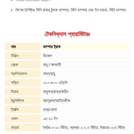
বিশেষ বৈশিষ্ট্যঃ মিনি রাবার ট্র্যাক ডাম্পার, মিনি ডাম্পার মেড ইন চায়না, মিনি ডাম্পার
টেকনিক্যাল প্যারামিটারঃ
নাম
ডাম্পার ট্রাক
ইঞ্জিন
ডিজেল
ব্রেক
বায়ু / জলবাহী
স্থগিতাদেশ
পাতা/বায়ু
শক্তি
২০০-৪০০ এইচপি
টায়ার
বায়ুসংক্রান্ত/কঠিন
ট্রান্সমিশন
ম্যানুয়াল/অটোমেটিক
ট্যাক্সি
বন্ধ/খোলা
ওজন
১৫-২০ টন
মাত্রা
দৈর্ঘ্যঃ ৮-১০ মিটার, প্রস্থঃ ২-২.৫ মিটার, উচ্চতাঃ ৩-৪ মিটার