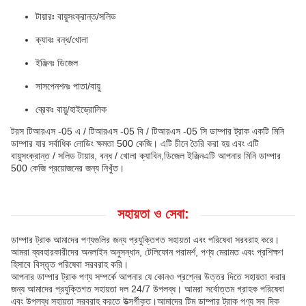
টায়ারঃ বায়ুসংক্রান্ত/সলিড
ক্যাবঃ বন্ধ/খোলা
ইঞ্জিনঃ ডিজেল
সাসপেনশনঃ পাতা/বায়ু
ব্রেকঃ বায়ু/হাইড্রোলিক
টরস টিআরএস -05 এ / টিআরএস -05 বি / টিআরএস -05 সি ডাম্পার ট্রাক একটি মিনি
ডাম্পার যার সর্বাধিক লোডিং ক্ষমতা 500 কেজি। এটি চীনে তৈরি করা হয় এবং এটি
বায়ুসংক্রান্ত / সলিড টায়ার, বন্ধ / খোলা ক্যাবিন,ডিজেল ইঞ্জিনএটি আপনার মিনি ডাম্পার
500 কেজি প্রয়োজনের জন্য নিখুঁত।
সহায়তা ও সেবা:
ডাম্পার ট্রাক আমাদের পণ্যগুলির জন্য প্রযুক্তিগত সহায়তা এবং পরিষেবা সরবরাহ করে।
আমরা ব্যবহারকারীদের অনলাইন অনুসন্ধান, টেলিফোন পরামর্শ, পণ্য মেরামত এবং প্রশিক্ষণ
হিসাবে বিস্তৃত পরিষেবা সরবরাহ করি।
আপনার ডাম্পার ট্রাক পণ্য সম্পর্কে আপনার যে কোনও প্রশ্নের উত্তর দিতে সহায়তা করার
জন্য আমাদের প্রযুক্তিগত সহায়তা দল 24/7 উপলব্ধ। আমরা সর্বোত্তম গ্রাহক পরিষেবা
এবং উপলব্ধ সহায়তা সরবরাহ করতে উত্সর্গীকৃত।আমাদের টিম ডাম্পার ট্রাক পণ্য সব দিক