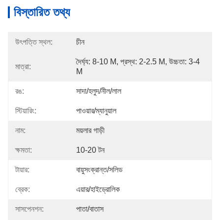
বিস্তারিত তথ্য
উৎপত্তি স্থল:
চীন
দৈর্ঘ্য: 8-10 M, প্রস্থ: 2-2.5 M, উচ্চতা: 3-4 
মাত্রা:
M
রঙ:
সাদা/হলুদ/নীল/লাল
স্টিয়ারিং:
পাওয়ার/ম্যানুয়াল
নাম:
ময়লার গাড়ী
ক্ষমতা:
10-20 টন
টায়ার:
বায়ুসংক্রান্ত/সলিড
ব্রেক:
এয়ার/হাইড্রোলিক
সাসপেনশন:
পাতা/বাতাস