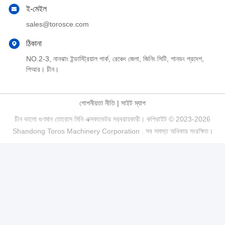
ই-মেইল
sales@torosce.com
ঠিকানা
NO.2-3, নানঝাং ইন্ডাস্ট্রিয়াল পার্ক, রেঞ্চেং জেলা, জিনিং সিটি, শানডং প্রদেশ,
পিআর। চীন।
গোপনীয়তা নীতি
|
সাইট ম্যাপ
চীন ভালো গুণমান তোরোস মিনি এক্সকাভেটর সরবরাহকারী। কপিরাইট © 2023-2026
Shandong Toros Machinery Corporation . সব সমস্ত অধিকার সংরক্ষিত।