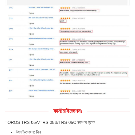
কাস্টমাইজেশনঃ
TOROS TRS-05A/TRS-05B/TRS-05C ডাম্পার ট্রাক
উৎপত্তিস্থল: চীন