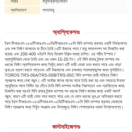
টায়ার
বায়ুসংক্রান্ত/কঠিন
স্থগিতাদেশ
পাতা/বায়ু
অ্যাপ্লিকেশনঃ
টরস টিআরএস-০৫এ/টিআরএস-০৫বি/টিআরএস-০৫সি মিনি ডাম্পার ক্রলার একটি নির্ভরযোগ্য
এবং দক্ষ নির্মাণ যানবাহন যা চীনে তৈরি।এটি উচ্চতর পাতা / বায়ু সাসপেনশন সহ ডিজাইন করা
হয়েছে এবং 200-400 এইচপি দিয়ে ডিজেল ইঞ্জিন দ্বারা চালিত. এর শরীর ইস্পাত /
অ্যালুমিনিয়াম থেকে তৈরি এবং এর ওজন 15-20 টন। এই মিনি রাবার ট্র্যাক ডাম্পার সব
ধরনের নির্মাণ অ্যাপ্লিকেশন জন্য নিখুঁত,কারণ এটি ভারী বোঝা বহন করতে পারে এবং খাড়া
ভূখণ্ডে ভ্রমণ করতে পারেএবং এটি উচ্চমানের এবং চমৎকার পারফরম্যান্সের জন্য সুপরিচিত।
TOROS TRS-05A/TRS-05B/TRS-05C মিনি ডাম্পার ভারী দায়িত্ব নির্মাণ
প্রকল্পের জন্য সেরা পছন্দ। এটি সর্বোচ্চ মানের মানের সাথে তৈরি করা হয় এবং সবচেয়ে উন্নত
প্রযুক্তির সাথে নির্মিত হয়।চীনে তৈরি মিনি ডাম্পার সর্বোচ্চ নিরাপত্তা এবং স্থায়িত্বের জন্য
ডিজাইন করা হয়এই মিনি রাবার ট্র্যাক ডাম্পার সব ধরনের নির্মাণ কাজের জন্য একটি আদর্শ
পছন্দ, কারণ এটি ভারী লোড বহন করতে পারে এবং যে কোন ধরনের ভূখণ্ড অতিক্রম করতে
পারে.টরস টিআরএস-০৫এ/টিআরএস-০৫বি/টিআরএস-০৫সি মিনি ডাম্পার ক্রলার যেকোনো
নির্মাণ প্রকল্পের জন্য নিখুঁত সরঞ্জাম এবং বিশ্বজুড়ে নির্মাণ পেশাদারদের দ্বারা বিশ্বাসযোগ্য।
কাস্টমাইজেশনঃ