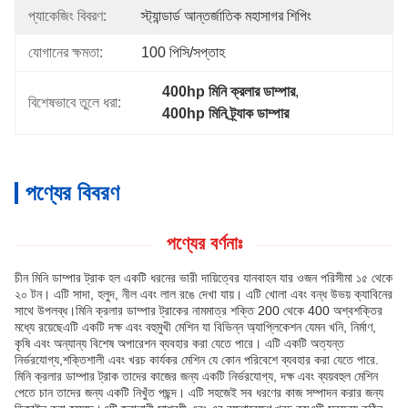
প্যাকেজিং বিবরণ:
স্ট্যান্ডার্ড আন্তর্জাতিক মহাসাগর শিপিং
যোগানের ক্ষমতা:
100 পিসি/সপ্তাহ
400hp মিনি ক্রলার ডাম্পার
, 
বিশেষভাবে তুলে ধরা:
400hp মিনি ট্র্যাক ডাম্পার
পণ্যের বিবরণ
পণ্যের বর্ণনাঃ
চীন মিনি ডাম্পার ট্রাক হল একটি ধরনের ভারী দায়িত্বের যানবাহন যার ওজন পরিসীমা ১৫ থেকে
২০ টন। এটি সাদা, হলুদ, নীল এবং লাল রঙে দেখা যায়। এটি খোলা এবং বন্ধ উভয় ক্যাবিনের
সাথে উপলব্ধ।মিনি ক্রলার ডাম্পার ট্রাকের নামমাত্র শক্তি 200 থেকে 400 অশ্বশক্তির
মধ্যে রয়েছেএটি একটি দক্ষ এবং বহুমুখী মেশিন যা বিভিন্ন অ্যাপ্লিকেশন যেমন খনি, নির্মাণ,
কৃষি এবং অন্যান্য বিশেষ অপারেশন ব্যবহার করা যেতে পারে। এটি একটি অত্যন্ত
নির্ভরযোগ্য,শক্তিশালী এবং খরচ কার্যকর মেশিন যে কোন পরিবেশে ব্যবহার করা যেতে পারে.
মিনি ক্রলার ডাম্পার ট্রাক তাদের কাজের জন্য একটি নির্ভরযোগ্য, দক্ষ এবং ব্যয়বহুল মেশিন
পেতে চান তাদের জন্য একটি নিখুঁত পছন্দ। এটি সহজেই সব ধরণের কাজ সম্পাদন করার জন্য