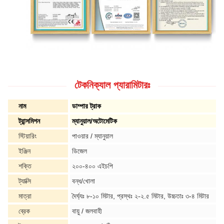
টেকনিক্যাল প্যারামিটারঃ
নাম
ডাম্পার ট্রাক
ট্রান্সমিশন
ম্যানুয়াল/অটোমেটিক
স্টিয়ারিং
পাওয়ার / ম্যানুয়াল
ইঞ্জিন
ডিজেল
শক্তি
২০০-৪০০ এইচপি
ট্যাক্সি
বন্ধ/খোলা
মাত্রা
দৈর্ঘ্যঃ ৮-১০ মিটার, প্রস্থঃ ২-২.৫ মিটার, উচ্চতাঃ ৩-৪ মিটার
ব্রেক
বায়ু / জলবাহী