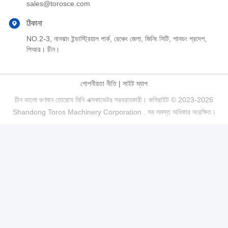
sales@torosce.com
ঠিকানা
NO.2-3, নানঝাং ইন্ডাস্ট্রিয়াল পার্ক, রেঞ্চেং জেলা, জিনিং সিটি, শানডং প্রদেশ,
পিআর। চীন।
গোপনীয়তা নীতি
|
সাইট ম্যাপ
চীন ভালো গুণমান তোরোস মিনি এক্সকাভেটর সরবরাহকারী। কপিরাইট © 2023-2026
Shandong Toros Machinery Corporation . সব সমস্ত অধিকার সংরক্ষিত।