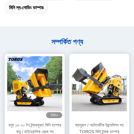
মিনি স্ব-লোডিং ডাম্পার
সম্পর্কিত পণ্য
ভিডিও
হলুদ ১৫-২০ টন ট্র্যাকযুক্ত মিনি ডাম্পার
ম্যানুয়াল / অটোমেটিক ট্রান্সমিশন সহ
বায়ু / হাইড্রোলিক ব্রেক সহ
TOROS মিনি ট্র্যাক ডাম্পার