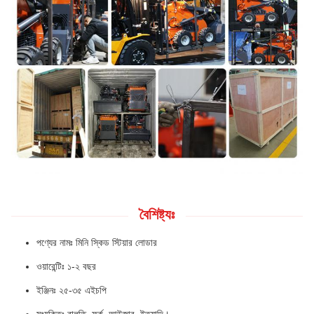
বৈশিষ্ট্যঃ
পণ্যের নামঃ মিনি স্কিড স্টিয়ার লোডার
ওয়ারেন্টিঃ ১-২ বছর
ইঞ্জিনঃ ২৫-৩৫ এইচপি
সংযুক্তিঃ বালতি, ফর্ক, আউজার, ইত্যাদি।