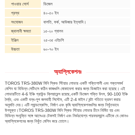
পাওয়ার সোর্স
ডিজেল
প্রস্থ
৪০-৫০ ইন
সংযোজন
বালতি, ফর্ক, আউজার ইত্যাদি।
জ্বালানী ক্ষমতা
১৫-২০ গ্যালন
ইঞ্জিন
২৫-৩৫ এইচপি
উচ্চতা
৬০-৭০ ইন
অ্যাপ্লিকেশনঃ
TOROS TRS-380W মিনি স্কিড স্টিয়ার লোডার একটি শক্তিশালী এবং শক্তসমর্থ
মেশিন যা বিভিন্ন সেটিংসে কঠিন কাজগুলি মোকাবেলা করার জন্য ডিজাইন করা হয়েছে। এই
লোডারটিতে 4-6 ইঞ্চি গ্রাউন্ড ক্লিয়ারেন্স রয়েছে,একটি ডিজেল শক্তি উৎস, 90-100 ইঞ্চি
দৈর্ঘ্য, এবং একটি বন্ধ-লুপ জলবাহী সিস্টেম, এটি 2-4 মাইল / ঘন্টা গতিতে ভ্রমণ করার
অনুমতি দেয়। এটি ল্যান্ডস্কেপিং, নির্মাণ এবং কৃষি অ্যাপ্লিকেশনগুলির জন্য নিখুঁতভাবে
উপযুক্ত।TOROS TRS-380W মিনি স্কিড স্টিয়ার লোডার চীনে নির্মিত হয় এবং
বিভিন্ন সংযুক্তি সঙ্গে আসেএর টেকসই নির্মাণ এবং নির্ভরযোগ্য পারফরম্যান্স এটিকে যে কোনও
অ্যাপ্লিকেশনের জন্য নিখুঁত মেশিন করে তোলে।