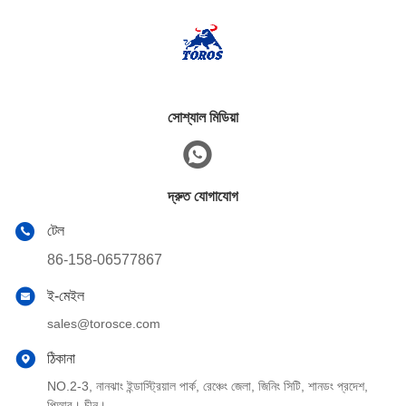
সোশ্যাল মিডিয়া
দ্রুত যোগাযোগ
টেল
86-158-06577867
ই-মেইল
sales@torosce.com
ঠিকানা
NO.2-3, নানঝাং ইন্ডাস্ট্রিয়াল পার্ক, রেঞ্চেং জেলা, জিনিং সিটি, শানডং প্রদেশ,
পিআর। চীন।