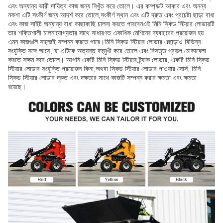
এবং অন্যান্য ভারী দায়িত্ব কাজ জন্য নিখুঁত করে তোলে। এর কম্প্যাক্ট আকার এবং অনন্য
নকশা এটি সংকীর্ণ জন্য আদর্শ করে তোলে,সংকীর্ণ স্থান এবং এটি দ্রুত এবং প্রচেষ্টা ছাড়া বাধা
এবং কাজ সাইট অন্যান্য বাধা কাছাকাছি চালনা করতে পারবেনএই মিনি স্কিড স্টিয়ার লোডারটি
তার শক্তিশালী চালনাযোগ্যতার সাথে সাধারণত একাধিক মেশিনের ব্যবহারের প্রয়োজন হয়
এমন কাজগুলি সহজেই সম্পন্ন করতে পারে।মিনি স্কিড স্টিয়ার লোডার এছাড়াও বিভিন্ন
সংযুক্তি সঙ্গে আসে, যা এটিকে অত্যন্ত বহুমুখী করে তোলে এবং বিস্তৃত প্রকল্প মোকাবেলা
করতে সক্ষম করে তোলে। আপনি একটি মিনি স্কিড স্টিয়ার ট্র্যাক লোডার, একটি মিনি স্কিড
স্টিয়ার লোডার সংযুক্তি প্রয়োজন কিনা,অথবা স্কিড স্টিয়ার লোডার পাওয়ার সোর্স, মিনি
স্কিড স্টিয়ার লোডার দ্রুত এবং দক্ষতার সাথে কাজটি সম্পন্ন করার ক্ষমতা এবং ক্ষমতা
রয়েছে।