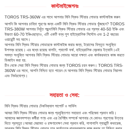
কাস্টমাইজেশনঃ
TOROS TRS-360W এর সাথে আপনার মিনি স্কিড স্টিয়ার লোডার কাস্টমাইজ করুন
আপনি কি আপনার চাহিদা পূরণের জন্য একটি মিনি স্কিড স্টিয়ার লোডার খুঁজছেন? TOROS
TRS-380W আপনার নিখুঁত পছন্দ!মিনি স্কিড স্টিয়ার লোডার এর প্রস্থ 40-50 ইঞ্চি এবং
উচ্চতা 60-70 ইঞ্চিএছাড়াও, এটি একটি বন্ধ লুপ হাইড্রোলিক সিস্টেম এবং 1-2 বছরের
ওয়ারেন্টি সহ আসে।
আপনার মিনি স্কিড স্টিয়ার লোডারকে কাস্টমাইজ করার জন্য, টরোসের বিস্তৃত সংযুক্তি
উপলব্ধ রয়েছে। এর মধ্যে রয়েছে বালতি, প্যালেট ফর্ক, হাইড্রোলিক ব্রেকার ইত্যাদি।এই
সমস্ত সংযুক্তি আপনার মিনি স্কিড স্টিয়ার লোডার আরো দক্ষতা এবং কার্যকরভাবে কাজ করতে
ডিজাইন করা হয়.
চীন থেকে সেরা মিনি স্কিড স্টিয়ার লোডার জন্য TOROS চয়ন করুন। TOROS TRS-
360W এর সাথে, আপনি নিশ্চিত হতে পারেন যে আপনার মিনি স্কিড স্টিয়ার লোডার নিরাপদ
এবং নির্ভরযোগ্য।
সহায়তা ও সেবা:
মিনি স্কিড স্টিয়ার লোডার টেকনিক্যাল সাপোর্ট ও সার্ভিস
আমরা মিনি স্কিড স্টিয়ার লোডার জন্য প্রযুক্তিগত সহায়তা এবং পরিষেবা প্রদান করি।
আমাদের জ্ঞানসম্পন্ন কর্মীরা পণ্য এবং এর বৈশিষ্ট্য সম্পর্কে আপনার যে কোনও প্রশ্নের উত্তর
দিতে প্রস্তুত।আমরা মেরামত ও রক্ষণাবেক্ষণ সেবা প্রদান করি, পাশাপাশি গ্যারান্টি কভারেজ,
আপনার মিনি স্কিড স্টিয়ার লোডার তার সর্বোত্তম পারফরম্যান্সে কাজ করছে তা নিশ্চিত করার