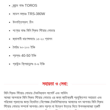
ব্র্যান্ড নামঃ TOROS
মডেল নম্বরঃ TRS-380W
উৎপত্তিস্থল: চীন
পণ্যের নামঃ মিনি স্কিড স্টিয়ার লোডার
জ্বালানী ধারণক্ষমতাঃ ১৫-২০ গ্যালন
দৈর্ঘ্যঃ ৯০-১০০ ইঞ্চি
প্রস্থঃ 40-50 ইঞ্চি
গ্রাউন্ড ক্লিয়ারেন্সঃ ৪-৬ ইঞ্চি
সহায়তা ও সেবা:
মিনি স্কিড স্টিয়ার লোডার টেকনিক্যাল সাপোর্ট এবং সার্ভিস
আমরা আপনাকে মিনি স্কিড স্টিয়ার লোডার এর জন্য ব্যতিক্রমী প্রযুক্তিগত সহায়তা এবং
পরিষেবা প্রদানের জন্য নিবেদিত।বিশেষজ্ঞ টেকনিশিয়ানদের আমাদের দল আপনার মিনি স্কিড
স্টিয়ার লোডার সম্পর্কে আপনার কোন প্রশ্ন বা উদ্বেগ উত্তর দিতে উপলব্ধআমরা ত্রুটি