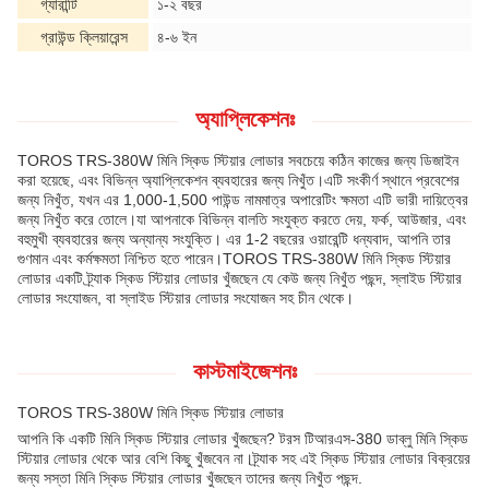
গ্যারান্টি
১-২ বছর
গ্রাউন্ড ক্লিয়ারেন্স
৪-৬ ইন
অ্যাপ্লিকেশনঃ
TOROS TRS-380W মিনি স্কিড স্টিয়ার লোডার সবচেয়ে কঠিন কাজের জন্য ডিজাইন
করা হয়েছে, এবং বিভিন্ন অ্যাপ্লিকেশন ব্যবহারের জন্য নিখুঁত।এটি সংকীর্ণ স্থানে প্রবেশের
জন্য নিখুঁত, যখন এর 1,000-1,500 পাউন্ড নামমাত্র অপারেটিং ক্ষমতা এটি ভারী দায়িত্বের
জন্য নিখুঁত করে তোলে।যা আপনাকে বিভিন্ন বালতি সংযুক্ত করতে দেয়, ফর্ক, আউজার, এবং
বহুমুখী ব্যবহারের জন্য অন্যান্য সংযুক্তি। এর 1-2 বছরের ওয়ারেন্টি ধন্যবাদ, আপনি তার
গুণমান এবং কর্মক্ষমতা নিশ্চিত হতে পারেন।TOROS TRS-380W মিনি স্কিড স্টিয়ার
লোডার একটি ট্র্যাক স্কিড স্টিয়ার লোডার খুঁজছেন যে কেউ জন্য নিখুঁত পছন্দ, স্লাইড স্টিয়ার
লোডার সংযোজন, বা স্লাইড স্টিয়ার লোডার সংযোজন সহ চীন থেকে।
কাস্টমাইজেশনঃ
TOROS TRS-380W মিনি স্কিড স্টিয়ার লোডার
আপনি কি একটি মিনি স্কিড স্টিয়ার লোডার খুঁজছেন? টরস টিআরএস-380 ডাব্লু মিনি স্কিড
স্টিয়ার লোডার থেকে আর বেশি কিছু খুঁজবেন না।ট্র্যাক সহ এই স্কিড স্টিয়ার লোডার বিক্রয়ের
জন্য সস্তা মিনি স্কিড স্টিয়ার লোডার খুঁজছেন তাদের জন্য নিখুঁত পছন্দ.