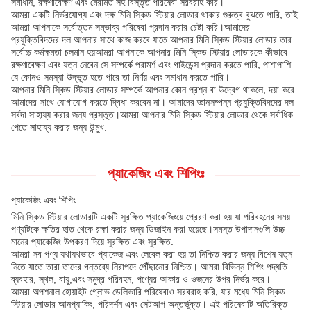
সমাধান, রক্ষণাবেক্ষণ এবং মেরামত সহ বিস্তৃত পরিষেবা সরবরাহ করি।
আমরা একটি নির্ভরযোগ্য এবং দক্ষ মিনি স্কিড স্টিয়ার লোডার থাকার গুরুত্ব বুঝতে পারি, তাই
আমরা আপনাকে সর্বোত্তম সম্ভাব্য পরিষেবা প্রদান করার চেষ্টা করি।আমাদের
প্রযুক্তিবিদদের দল আপনার সাথে কাজ করবে যাতে আপনার মিনি স্কিড স্টিয়ার লোডার তার
সর্বোচ্চ কর্মক্ষমতা চলমান হয়আমরা আপনাকে আপনার মিনি স্কিড স্টিয়ার লোডারকে কীভাবে
রক্ষণাবেক্ষণ এবং যত্ন নেবেন সে সম্পর্কে পরামর্শ এবং গাইডেন্স প্রদান করতে পারি, পাশাপাশি
যে কোনও সমস্যা উদ্ভূত হতে পারে তা নির্ণয় এবং সমাধান করতে পারি।
আপনার মিনি স্কিড স্টিয়ার লোডার সম্পর্কে আপনার কোন প্রশ্ন বা উদ্বেগ থাকলে, দয়া করে
আমাদের সাথে যোগাযোগ করতে দ্বিধা করবেন না। আমাদের জ্ঞানসম্পন্ন প্রযুক্তিবিদদের দল
সর্বদা সাহায্য করার জন্য প্রস্তুত।আমরা আপনার মিনি স্কিড স্টিয়ার লোডার থেকে সর্বাধিক
পেতে সাহায্য করার জন্য উন্মুখ.
প্যাকেজিং এবং শিপিংঃ
প্যাকেজিং এবং শিপিং
মিনি স্কিড স্টিয়ার লোডারটি একটি সুরক্ষিত প্যাকেজিংয়ে প্রেরণ করা হয় যা পরিবহনের সময়
পণ্যটিকে ক্ষতির হাত থেকে রক্ষা করার জন্য ডিজাইন করা হয়েছে।সমস্ত উপাদানগুলি উচ্চ
মানের প্যাকেজিং উপকরণ দিয়ে সুরক্ষিত এবং সুরক্ষিত.
আমরা সব পণ্য যথাযথভাবে প্যাকেজ এবং লেবেল করা হয় তা নিশ্চিত করার জন্য বিশেষ যত্ন
নিতে যাতে তারা তাদের গন্তব্যে নিরাপদে পৌঁছানোর নিশ্চিত। আমরা বিভিন্ন শিপিং পদ্ধতি
ব্যবহার, স্থল, বায়ু,এবং সমুদ্র পরিবহন, পণ্যের আকার ও ওজনের উপর নির্ভর করে।
আমরা অপশনাল হোয়াইট গ্লোভ ডেলিভারি পরিষেবাও সরবরাহ করি, যার মধ্যে মিনি স্কিড
স্টিয়ার লোডার আনপ্যাকিং, পরিদর্শন এবং সেটআপ অন্তর্ভুক্ত। এই পরিষেবাটি অতিরিক্ত