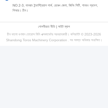
NO.2-3, নানঝাং ইন্ডাস্ট্রিয়াল পার্ক, রেঞ্চেং জেলা, জিনিং সিটি, শানডং প্রদেশ,
পিআর। চীন।
গোপনীয়তা নীতি
|
সাইট ম্যাপ
চীন ভালো গুণমান তোরোস মিনি এক্সকাভেটর সরবরাহকারী। কপিরাইট © 2023-2026
Shandong Toros Machinery Corporation . সব সমস্ত অধিকার সংরক্ষিত।