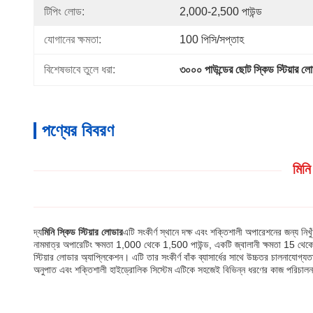
টিপিং লোড:
2,000-2,500 পাউন্ড
যোগানের ক্ষমতা:
100 পিসি/সপ্তাহ
বিশেষভাবে তুলে ধরা:
৩০০০ পাউন্ডের ছোট স্কিড স্টিয়ার ল
পণ্যের বিবরণ
মিনি
দ্য
মিনি স্কিড স্টিয়ার লোডার
এটি সংকীর্ণ স্থানে দক্ষ এবং শক্তিশালী অপারেশনের জন্য ন
নামমাত্র অপারেটিং ক্ষমতা 1,000 থেকে 1,500 পাউন্ড, একটি জ্বালানী ক্ষমতা 15 থেকে 
স্টিয়ার লোডার অ্যাপ্লিকেশন। এটি তার সংকীর্ণ বাঁক ব্যাসার্ধের সাথে উচ্চতর চালনাযোগ্
অনুপাত এবং শক্তিশালী হাইড্রোলিক সিস্টেম এটিকে সহজেই বিভিন্ন ধরণের কাজ পরিচালনা 