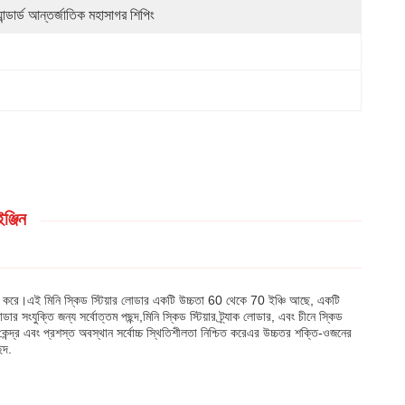
্যান্ডার্ড আন্তর্জাতিক মহাসাগর শিপিং
ঞ্জিন
রদান করে।এই মিনি স্কিড স্টিয়ার লোডার একটি উচ্চতা 60 থেকে 70 ইঞ্চি আছে, একটি
ুক্তি জন্য সর্বোত্তম পছন্দ,মিনি স্কিড স্টিয়ার ট্র্যাক লোডার, এবং চীনে স্কিড
কেন্দ্র এবং প্রশস্ত অবস্থান সর্বোচ্চ স্থিতিশীলতা নিশ্চিত করেএর উচ্চতর শক্তি-ওজনের
্দ.