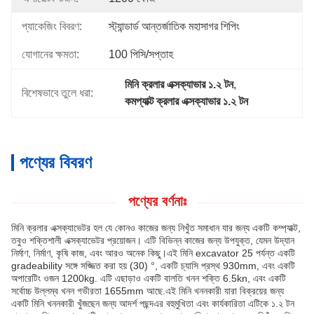
প্যাকেজিং বিবরণ:
স্ট্যান্ডার্ড আন্তর্জাতিক মহাসাগর শিপিং
যোগানের ক্ষমতা:
100 পিসি/সপ্তাহ
মিনি ক্রলার এক্সক্যাভার ১.২ টন
, 
বিশেষভাবে তুলে ধরা:
কমপ্যাক্ট ক্রলার এক্সক্যাভার ১.২ টন
পণ্যের বিবরণ
পণ্যের বর্ণনাঃ
মিনি ক্রলার এক্সক্যাভেটর হল যে কোনও কাজের জন্য নিখুঁত সমাধান যার জন্য একটি কম্প্যাক্ট,
তবুও শক্তিশালী এক্সক্যাভেটর প্রয়োজন। এটি বিভিন্ন কাজের জন্য উপযুক্ত, যেমন উদ্যান
নির্মাণ, নির্মাণ, কৃষি কাজ, এবং আরও অনেক কিছু।এই মিনি excavator 25 পর্যন্ত একটি
gradeability সঙ্গে সজ্জিত করা হয় (30) °, একটি চ্যাসি প্রস্থ 930mm, এবং একটি
অপারেটিং ওজন 1200kg. এটি এছাড়াও একটি বালতি খনন শক্তি 6.5kn, এবং একটি
সর্বোচ্চ উল্লম্ব খনন গভীরতা 1655mm আছে.এই মিনি খননকারী যারা বিক্রয়ের জন্য
একটি মিনি খননকারী খুঁজছেন জন্য আদর্শ পছন্দএর বহুমুখিতা এবং কার্যকারিতা এটিকে ১.২ টন