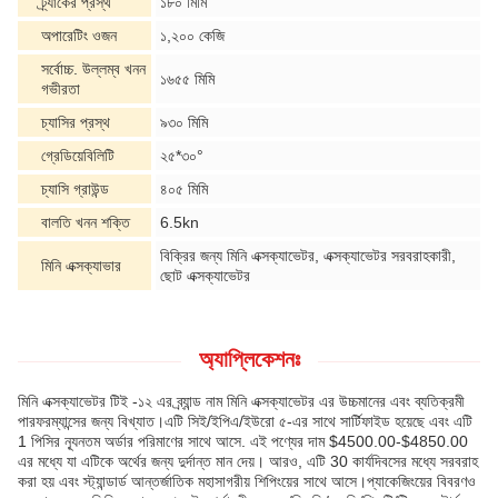
ট্র্যাকের প্রস্থ
১৮০ মিমি
অপারেটিং ওজন
১,২০০ কেজি
সর্বোচ্চ. উল্লম্ব খনন
১৬৫৫ মিমি
গভীরতা
চ্যাসির প্রস্থ
৯৩০ মিমি
গ্রেডিয়েবিলিটি
২৫*৩০°
চ্যাসি গ্রাউন্ড
৪০৫ মিমি
বালতি খনন শক্তি
6.5kn
বিক্রির জন্য মিনি এক্সক্যাভেটর, এক্সক্যাভেটর সরবরাহকারী,
মিনি এক্সক্যাভার
ছোট এক্সক্যাভেটর
অ্যাপ্লিকেশনঃ
মিনি এক্সক্যাভেটর টিই -১২ এর ব্র্যান্ড নাম মিনি এক্সক্যাভেটর এর উচ্চমানের এবং ব্যতিক্রমী
পারফরম্যান্সের জন্য বিখ্যাত।এটি সিই/ইপিএ/ইউরো ৫-এর সাথে সার্টিফাইড হয়েছে এবং এটি
1 পিসির ন্যূনতম অর্ডার পরিমাণের সাথে আসে. এই পণ্যের দাম $4500.00-$4850.00
এর মধ্যে যা এটিকে অর্থের জন্য দুর্দান্ত মান দেয়। আরও, এটি 30 কার্যদিবসের মধ্যে সরবরাহ
করা হয় এবং স্ট্যান্ডার্ড আন্তর্জাতিক মহাসাগরীয় শিপিংয়ের সাথে আসে।প্যাকেজিংয়ের বিবরণও