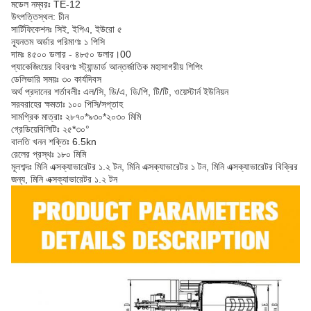
মডেল নম্বরঃ TE-12
উৎপত্তিস্থল: চীন
সার্টিফিকেশনঃ সিই, ইপিএ, ইউরো ৫
ন্যূনতম অর্ডার পরিমাণঃ ১ পিসি
দামঃ ৪৫০০ ডলার - ৪৮৫০ ডলার।00
প্যাকেজিংয়ের বিবরণঃ স্ট্যান্ডার্ড আন্তর্জাতিক মহাসাগরীয় শিপিং
ডেলিভারি সময়ঃ ৩০ কার্যদিবস
অর্থ প্রদানের শর্তাবলীঃ এল/সি, ডি/এ, ডি/পি, টি/টি, ওয়েস্টার্ন ইউনিয়ন
সরবরাহের ক্ষমতাঃ ১০০ পিসি/সপ্তাহ
সামগ্রিক মাত্রাঃ ২৮৭০*৯৩০*২০৩০ মিমি
গ্রেডিয়েবিলিটিঃ ২৫*৩০°
বালতি খনন শক্তিঃ 6.5kn
রেলের প্রস্থঃ ১৮০ মিমি
মূলশব্দঃ মিনি এক্সক্যাভারেটর ১.২ টন, মিনি এক্সক্যাভারেটর ১ টন, মিনি এক্সক্যাভারেটর বিক্রির
জন্য, মিনি এক্সক্যাভারেটর ১.২ টন