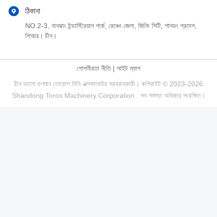
ঠিকানা
NO.2-3, নানঝাং ইন্ডাস্ট্রিয়াল পার্ক, রেঞ্চেং জেলা, জিনিং সিটি, শানডং প্রদেশ,
পিআর। চীন।
গোপনীয়তা নীতি
|
সাইট ম্যাপ
চীন ভালো গুণমান তোরোস মিনি এক্সকাভেটর সরবরাহকারী। কপিরাইট © 2023-2026
Shandong Toros Machinery Corporation . সব সমস্ত অধিকার সংরক্ষিত।