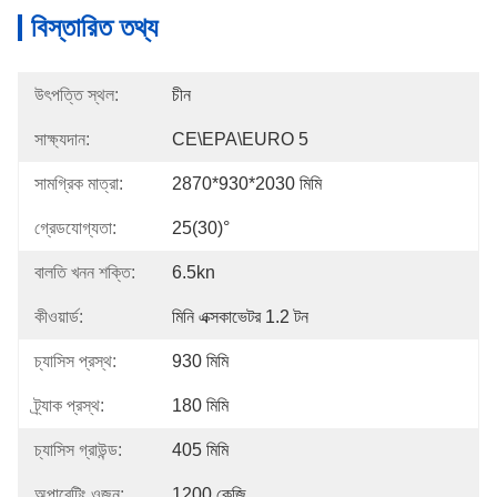
বিস্তারিত তথ্য
উৎপত্তি স্থল:
চীন
সাক্ষ্যদান:
CE\EPA\EURO 5
সামগ্রিক মাত্রা:
2870*930*2030 মিমি
গ্রেডযোগ্যতা:
25(30)°
বালতি খনন শক্তি:
6.5kn
কীওয়ার্ড:
মিনি এক্সকাভেটর 1.2 টন
চ্যাসিস প্রস্থ:
930 মিমি
ট্র্যাক প্রস্থ:
180 মিমি
চ্যাসিস গ্রাউন্ড:
405 মিমি
অপারেটিং ওজন:
1200 কেজি