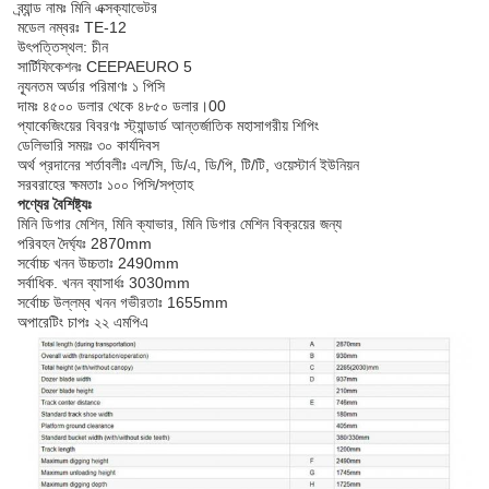
ব্র্যান্ড নামঃ মিনি এক্সক্যাভেটর
মডেল নম্বরঃ TE-12
উৎপত্তিস্থল: চীন
সার্টিফিকেশনঃ CEEPAEURO 5
ন্যূনতম অর্ডার পরিমাণঃ ১ পিসি
দামঃ ৪৫০০ ডলার থেকে ৪৮৫০ ডলার।00
প্যাকেজিংয়ের বিবরণঃ স্ট্যান্ডার্ড আন্তর্জাতিক মহাসাগরীয় শিপিং
ডেলিভারি সময়ঃ ৩০ কার্যদিবস
অর্থ প্রদানের শর্তাবলীঃ এল/সি, ডি/এ, ডি/পি, টি/টি, ওয়েস্টার্ন ইউনিয়ন
সরবরাহের ক্ষমতাঃ ১০০ পিসি/সপ্তাহ
পণ্যের বৈশিষ্ট্যঃ
মিনি ডিগার মেশিন, মিনি ক্যাভার, মিনি ডিগার মেশিন বিক্রয়ের জন্য
পরিবহন দৈর্ঘ্যঃ 2870mm
সর্বোচ্চ খনন উচ্চতাঃ 2490mm
সর্বাধিক. খনন ব্যাসার্ধঃ 3030mm
সর্বোচ্চ উল্লম্ব খনন গভীরতাঃ 1655mm
অপারেটিং চাপঃ ২২ এমপিএ