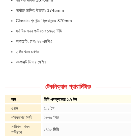
সর্বোচ্চ ডাম্পিং উচ্চতাঃ 1745mm
Classis গ্রাউন্ড ক্লিয়ারেন্সঃ 370mm
সর্বাধিক খনন গভীরতাঃ ১৭২৫ মিমি
অপারেটিং চাপঃ ২২ এমপিএ
২ টন খনন মেশিন
কমপ্যাক্ট ডিগার মেশিন
টেকনিক্যাল প্যারামিটারঃ
নাম
মিনি এক্সক্যাভার ১.২ টন
ওজন
1.২ টন
পরিবহণের দৈর্ঘ্য
২৮৭০ মিমি
সর্বাধিক. খনন
১৭২৫ মিমি
গভীরতা