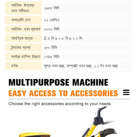
সর্বাধিক. উল্লম্ব
১৬৫৫ মিমি
খনন গভীরতা
অপারেটিং চাপ
২২ এমপিএ
সর্বাধিক. খনন ব্যাসার্ধ
৩০৩০ মিমি
সামগ্রিক মাত্রা
2.৫ মি x ০.৮ মি x ২.২ মি
ট্র্যাকের প্রস্থ
১৮০ মিমি
সর্বোচ্চ ডাম্পিং উচ্চতা
১৭৪৫ মিমি
বর্ণনা
ক্ষুদ্র খনন যন্ত্র, কম্প্যাক্ট খনন যন্ত্র, ১.২ টন খনন যন্ত্র