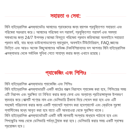
সহায়তা ও সেবা:
মিনি হাইড্রোলিক এক্সক্যাভেটর আমাদের গ্রাহকদের জন্য ব্যাপক প্রযুক্তিগত সহায়তা এবং
পরিষেবা সরবরাহ করে। আমাদের পরিষেবা দল পরামর্শ, প্রযুক্তিগত পরামর্শ এবং সমস্যা
সমাধানের জন্য 24/7 উপলব্ধ।আমরা বিস্তৃত পরিষেবা প্রদান করিআমরা অনলাইনে সহায়তা
প্রদান করি, যার মধ্যে ডাউনলোডযোগ্য ম্যানুয়াল, অনলাইন টিউটোরিয়াল, FAQ,জ্ঞানের
ভিত্তি এবং আরও অনেক কিছুআমাদের অভিজ্ঞ টেকনিশিয়ানদের দল আপনার মিনি হাইড্রোলিক
এক্সক্যাভার থেকে সর্বাধিক সুবিধা পেতে সাহায্য করার জন্য এখানে রয়েছে।
প্যাকেজিং এবং শিপিংঃ
মিনি হাইড্রোলিক এক্সক্যাভার প্যাকেজিং এবং শিপিংঃ
মিনি হাইড্রোলিক এক্সক্যাভারটি একটি কাঠের বাক্সে নিরাপদে প্যাকেজ করা হবে, শিপিংয়ের সময়
এটি নিরাপদ এবং সুরক্ষিত তা নিশ্চিত করার জন্য ফেনা এবং অন্যান্য প্রতিরক্ষামূলক উপকরণ
ব্যবহার করে।বাক্সটি পণ্যের নাম এবং ডেলিভারি ঠিকানা দিয়ে লেবেল করা হবে এবং এটি
সহজেই পরিচালনা করার জন্য একটি প্যালেটে স্থাপন করা হবেপ্যালেট এবং ক্রেটকে সুরক্ষা
প্লাস্টিকের মধ্যে আবৃত করা হবে যাতে এটি আবহাওয়া থেকে সুরক্ষিত থাকে।
মিনি হাইড্রোলিক এক্সক্যাভেটরটি একটি নামী মালবাহী সংস্থার মাধ্যমে পাঠানো হবে এবং
শিপমেন্টের সময় থেকে ডেলিভারি পর্যন্ত ট্র্যাক করা হবে। ডেলিভারি করার সময় একটি স্বাক্ষর
প্রয়োজন হবে।