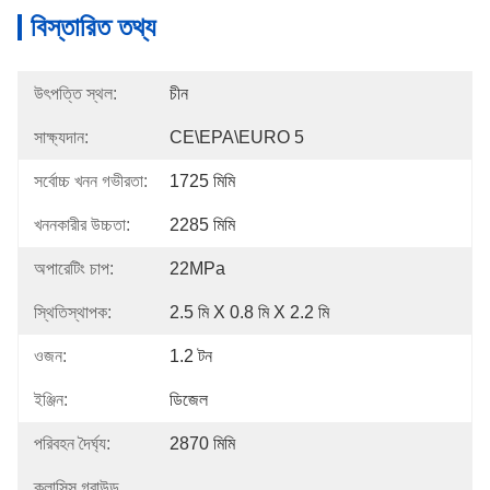
বিস্তারিত তথ্য
উৎপত্তি স্থল:
চীন
সাক্ষ্যদান:
CE\EPA\EURO 5
সর্বোচ্চ খনন গভীরতা:
1725 মিমি
খননকারীর উচ্চতা:
2285 মিমি
অপারেটিং চাপ:
22MPa
স্থিতিস্থাপক:
2.5 মি X 0.8 মি X 2.2 মি
ওজন:
1.2 টন
ইঞ্জিন:
ডিজেল
পরিবহন দৈর্ঘ্য:
2870 মিমি
ক্লাসিস গ্রাউন্ড