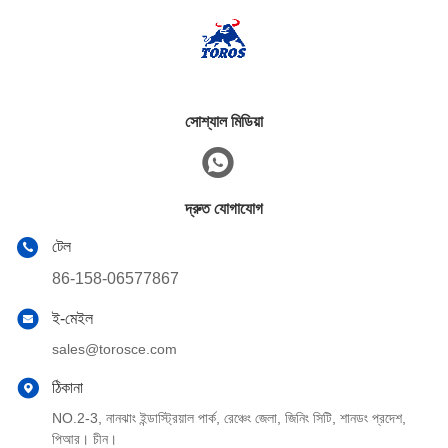
সোশ্যাল মিডিয়া
দ্রুত যোগাযোগ
টেল
86-158-06577867
ই-মেইল
sales@torosce.com
ঠিকানা
NO.2-3, নানঝাং ইন্ডাস্ট্রিয়াল পার্ক, রেঞ্চেং জেলা, জিনিং সিটি, শানডং প্রদেশ,
পিআর। চীন।