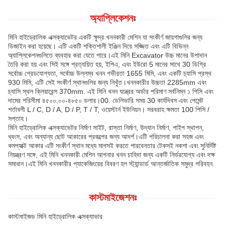
অ্যাপ্লিকেশনঃ
মিনি হাইড্রোলিক এক্সক্যাভেটর একটি ক্ষুদ্র খননকারী মেশিন যা সংকীর্ণ জায়গাগুলির জন্য
ডিজাইন করা হয়েছে। এটি একটি শক্তিশালী ইঞ্জিন দিয়ে সজ্জিত এবং এটি বিভিন্ন
অ্যাপ্লিকেশনগুলিতে ব্যবহার করা যেতে পারে।এই মিনি Excavator উচ্চ মানের উপাদান
তৈরি করা হয় এবং সিই সঙ্গে প্রত্যয়িত হয়, ইপিএ, এবং ইউরো 5 মানের সাথে 30 ডিগ্রি
সর্বোচ্চ গ্রেডযোগ্যতা, সর্বোচ্চ উল্লম্ব খনন গভীরতা 1655 মিমি, এবং একটি চ্যাসি প্রস্থ
930 মিমি, এটি সেই সংকীর্ণ স্থানগুলির জন্য নিখুঁত।খননকারীর উচ্চতা 2285mm এবং
চ্যাসি স্থল ক্লিয়ারেন্স 370mm. এই মিনি খনন যন্ত্রের অর্ডার পরিমাণ সর্বনিম্ন ১ পিসি এবং
দামের পরিসীমা ৪৫০০.০০-৪৮৫০ ডলার।00. ডেলিভারি সময় 30 কার্যদিবস এবং পেমেন্ট
শর্তাবলী L / C, D / A, D / P, T / T, ওয়েস্টার্ন ইউনিয়ন। সরবরাহ ক্ষমতা 100 পিসি /
সপ্তাহ।
মিনি হাইড্রোলিক এক্সক্যাভেটর নির্মাণ সাইট, রাস্তা নির্মাণ, উদ্যান নির্মাণ, পাইপ স্থাপন,
ধ্বংস, এবং অন্যান্য ছোট আকারের প্রকল্পের জন্য আদর্শ।এটি পরিচালনা করা সহজ এবং
কমপ্যাক্ট আকার এটি সংকীর্ণ স্থান মধ্যে মাপসই করতে পারবেনতার টেকসই নকশা এবং সুনির্দিষ্ট
নিয়ন্ত্রণ সঙ্গে, এই মিনি খননকারী মেশিন আপনার খনন চাহিদা জন্য একটি নির্ভরযোগ্য এবং দক্ষ
সমাধান।এই মিনি খননকারীর প্যাকেজিংয়ের বিবরণ হল স্ট্যান্ডার্ড আন্তর্জাতিক সমুদ্র পরিবহন.
কাস্টমাইজেশনঃ
কাস্টমাইজড মিনি হাইড্রোলিক এক্সক্যাভার