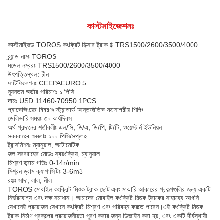
কাস্টমাইজেশনঃ
কাস্টমাইজড TOROS কংক্রিট মিক্সার ট্রাক ¢ TRS1500/2600/3500/4000
ব্র্যান্ড নামঃ TOROS
মডেল নম্বরঃ TRS1500/2600/3500/4000
উৎপত্তিস্থল: চীন
সার্টিফিকেশনঃ CEEPAEURO 5
ন্যূনতম অর্ডার পরিমাণঃ ১ পিসি
দামঃ USD 11460-70950 1PCS
প্যাকেজিংয়ের বিবরণঃ স্ট্যান্ডার্ড আন্তর্জাতিক মহাসাগরীয় শিপিং
ডেলিভারি সময়ঃ ৩০ কার্যদিবস
অর্থ প্রদানের শর্তাবলীঃ এল/সি, ডি/এ, ডি/পি, টি/টি, ওয়েস্টার্ন ইউনিয়ন
সরবরাহের ক্ষমতাঃ ১০০ পিসি/সপ্তাহ
ট্রান্সমিশনঃ ম্যানুয়াল, অটোমেটিক
জল সরবরাহের মোডঃ স্বয়ংক্রিয়, ম্যানুয়াল
মিশ্রণ ড্রাম গতিঃ 0-14r/min
মিশ্রন ড্রাম ক্যাপাসিটিঃ 3-6m3
রঙঃ সাদা, লাল, নীল
TOROS মোবাইল কংক্রিট মিশুক ট্রাক ছোট এবং মাঝারি আকারের প্রকল্পগুলির জন্য একটি
নির্ভরযোগ্য এবং দক্ষ সমাধান। আমাদের মোবাইল কংক্রিট মিশুক ট্রাকের সাহায্যে আপনি
যেখানেই প্রয়োজন সেখানে কংক্রিট মিশ্রণ এবং পরিবহন করতে পারেন।এই কংক্রিট মিশুক
ট্রাক নির্মাণ প্রকল্পের প্রয়োজনীয়তা পূরণ করার জন্য ডিজাইন করা হয়, এবং একটি দীর্ঘস্থায়ী