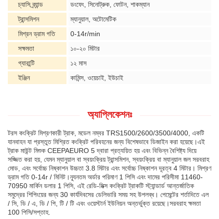
চ্যাসি ব্র্যান্ড
ডংফেং, সিনোট্রুক, ফোটন, শাকম্যান
ট্রান্সমিশন
ম্যানুয়াল, অটোমেটিক
মিশ্রন ড্রাম গতি
0-14r/min
সক্ষমতা
১০-২০ মিটার
গ্যারান্টি
১২ মাস
ইঞ্জিন
কামিন্স, ওয়েচাই, ইউচাই
অ্যাপ্লিকেশনঃ
টরস কংক্রিট মিশ্রণকারী ট্রাক, মডেল নম্বর TRS1500/2600/3500/4000, একটি
যানবাহন যা প্রস্তুত মিশ্রিত কংক্রিট পরিবহনের জন্য বিশেষভাবে ডিজাইন করা হয়েছে।এই
ট্রাক মাউন্ট মিশুক CEEPAEURO 5 দ্বারা প্রত্যয়িত হয় এবং বিভিন্ন বৈশিষ্ট্য দিয়ে
সজ্জিত করা হয়, যেমন ম্যানুয়াল বা স্বয়ংক্রিয় ট্রান্সমিশন, স্বয়ংক্রিয় বা ম্যানুয়াল জল সরবরাহ
মোড, এবং সর্বোচ্চ নিষ্কাশন উচ্চতা 3.8 মিটার এবং সর্বোচ্চ নিষ্কাশন দূরত্ব 4 মিটার। মিশ্রণ
ড্রাম গতি 0-14r / মিনিট।ন্যূনতম অর্ডার পরিমাণ 1 পিসি এবং দামের পরিসীমা 11460-
70950 মার্কিন ডলার 1 পিসি, এই রেডি-মিক্স কংক্রিট ট্রাকটি স্ট্যান্ডার্ড আন্তর্জাতিক
সমুদ্রের শিপিংয়ের জন্য 30 কার্যদিবসের ডেলিভারি সময় সহ উপলব্ধ। পেমেন্টের শর্তাদিতে এল
/ সি, ডি / এ, ডি / পি, টি / টি এবং ওয়েস্টার্ন ইউনিয়ন অন্তর্ভুক্ত রয়েছে।সরবরাহ ক্ষমতা
100 পিসি/সপ্তাহ.