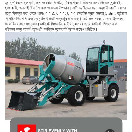
ড্রাম,পরিবহন ব্যবস্থা, জল সরবরাহ সিস্টেম, শক্তি গ্রহণ, সামনের এবং পিছনের ব্র্যাকেট,
হ্রাসকারী, জলবাহী সিস্টেম এবং অন্যান্য উপাদান। এটি ড্রাইভের ধরন অনুযায়ী চারটি ধরণের
মধ্যে বিভক্ত করা যেতে পারেঃ 4 * 2, 6 * 4, 8 * 4।সর্বোচ্চ স্রাব উচ্চতা 3.8m. কন্ট্রোল
সিস্টেমে পিএলসি এবং ম্যানুয়াল উভয়ই অন্তর্ভুক্ত রয়েছে। দুটি জল সরবরাহ মোড উপলব্ধ,
স্বয়ংক্রিয় এবং ম্যানুয়াল।কংক্রিট মিশুক ট্রাক দীর্ঘ দূরত্বের জন্য কংক্রিট মিশ্রণ এবং
পরিবহন জন্য আদর্শ পছন্দএটি কংক্রিট ট্রান্সপোর্ট ট্রাক নামেও পরিচিত।