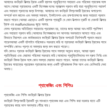
আমাদের কংক্রিট মিক্সার ট্রাক একটি ব্যাপক প্রযুক্তিগত সহায়তা এবং পরিষেবা প্যাকেজ সঙ্গে
আসে।আমরা গ্রাহকদের একটি বিশেষজ্ঞ দলের অ্যাক্সেস প্রদান করি যারা প্রযুক্তিগত পরামর্শ
এবং সহায়তা প্রদানের জন্য উপলব্ধ. আমাদের দল কংক্রিট মিশ্রণকারী ট্রাকের অপারেশন
সম্পর্কে ভাল জানেন এবং সমস্যা সমাধান, ইনস্টলেশন এবং রক্ষণাবেক্ষণের জন্য সহায়তা প্রদান
করতে পারেন।আমরা এছাড়াও একটি ব্যাপক গ্যারান্টি যে কোন উত্পাদন ত্রুটি বা বেকনট মিক্সার
ট্রাক এর malfunctions জুড়ে অফার.
যেসব গ্রাহকের অতিরিক্ত সহায়তার প্রয়োজন হয়, তাদের জন্য আমরা অন-সাইট প্রশিক্ষণ
এবং সহায়তা প্রদান করি।আমাদের বিশেষজ্ঞদের দল আপনার অবস্থানে আসতে পারে এবং
কিভাবে নিরাপদে এবং কার্যকরভাবে কংক্রিট মিক্সার ট্রাক অপারেট নির্দেশাবলী প্রদান করতে
পারেনআমরা একটি হটলাইন পরিষেবাও সরবরাহ করি যা গ্রাহকরা কংক্রিট মিক্সার ট্রাকের সাথে
সম্পর্কিত কোনও প্রশ্ন বা সমস্যার জন্য কল করতে পারেন।
যদি কোনও গ্রাহক কংক্রিট মিক্সার ট্রাকের সাথে সমস্যা অনুভব করেন, আমরা দ্রুত
প্রতিক্রিয়া এবং মেরামত পরিষেবা সরবরাহ করি।আমাদের প্রযুক্তিবিদদের দল দ্রুত নির্ণয় এবং
কংক্রিট মিশুক ট্রাক সঙ্গে কোন সমস্যা মেরামত করতে পারেন. আমরা তাদের কংক্রিট মিক্সার
ট্রাকের সাহায্যের প্রয়োজন গ্রাহকদের জন্য একটি সুবিধাজনক পিক আপ এবং ডেলিভারি সেবা
অফার।
প্যাকেজিং এবং শিপিংঃ
প্যাকেজিং এবং শিপিং কংক্রিট মিক্সার ট্রাক
কংক্রিট মিশ্রণকারী ট্রাকটি খুব সাবধানে প্যাকেজ করা এবং শিপিং করা দরকার যাতে এটি
গ্রাহকের কাছে ভাল অবস্থায় পৌঁছে যায়।