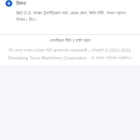
ঠিকানা
NO.2-3, নানঝাং ইন্ডাস্ট্রিয়াল পার্ক, রেঞ্চেং জেলা, জিনিং সিটি, শানডং প্রদেশ,
পিআর। চীন।
গোপনীয়তা নীতি
|
সাইট ম্যাপ
চীন ভালো গুণমান তোরোস মিনি এক্সকাভেটর সরবরাহকারী। কপিরাইট © 2023-2026
Shandong Toros Machinery Corporation . সব সমস্ত অধিকার সংরক্ষিত।