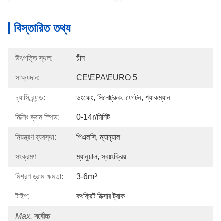
বিস্তারিত তথ্য
উৎপত্তি স্থল:
চীন
সাক্ষ্যদান:
CE\EPA\EURO 5
চ্যাসি ব্র্যান্ড:
ডংফেং, সিনোট্রুক, ফোটন, শ্যাকম্যান
মিক্সিং ড্রাম স্পিড:
0-14r/মিনিট
নিয়ন্ত্রণ ব্যবস্থা:
পিএলসি, ম্যানুয়াল
সংক্রমণ:
ম্যানুয়াল, স্বয়ংক্রিয়
মিশ্রণ ড্রাম ক্ষমতা:
3-6m³
টাইপ:
কংক্রিট মিক্সার ট্রাক
Max.
সর্বোচ্চ