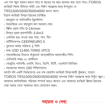
এবং দক্ষ পছন্দ প্রদান করতে পারে যা বছরের পর বছর ব্যবহার করা যেতে পারে।TOROS
কংক্রিট মিশুক বিভিন্ন সাইট এবং নির্মাণ প্রকল্পের জন্য উপযুক্ত যে
TRS1500/2600/3500/4000 মডেল আসে.
টরোস কংক্রিট মিশ্রন ট্রাকের বৈশিষ্ট্যঃ
- ম্যানুয়াল বা অটোমেটিক ট্রান্সমিশন
- স্বয়ংক্রিয় এবং ম্যানুয়াল জল সরবরাহ মোড
- মিক্সিং ড্রাম গতিঃ 0-14r/min
- মিশ্রন ড্রাম ক্যাপাসিটিঃ 3-6m3
- একাধিক রঙে পাওয়া যায়ঃ সাদা, লাল, নীল
- সার্টিফিকেশনঃ CEEPAEURO 5
- ন্যূনতম অর্ডার পরিমাণঃ 1 পিসি
- দামঃ USD 11460-70950 1PCS
- প্যাকেজিংয়ের বিবরণঃ স্ট্যান্ডার্ড আন্তর্জাতিক মহাসাগরীয় শিপিং
- ডেলিভারি সময়ঃ ৩০ কার্যদিবস
- পেমেন্টের শর্তাবলীঃ এল/সি, ডি/এ, ডি/পি, টি/টি, ওয়েস্টার্ন ইউনিয়ন
- সরবরাহের ক্ষমতাঃ 100 পিসি/সপ্তাহ
আপনি যদি একটি নির্ভরযোগ্য এবং দক্ষ মোবাইল কংক্রিট মিশ্রণকারী খুঁজছেন, তাহলে
TOROS TRS1500/2600/3500/4000 আপনার নির্মাণ প্রকল্পের জন্য নিখুঁত পছন্দ।
আমাদের কাস্টমাইজড পরিষেবা সম্পর্কে আরও জানতে এবং আমাদের কংক্রিট মিক্সার ট্রাকের
সেরা অফার পেতে আমাদের সাথে যোগাযোগ করুন.
সহায়তা ও সেবা: