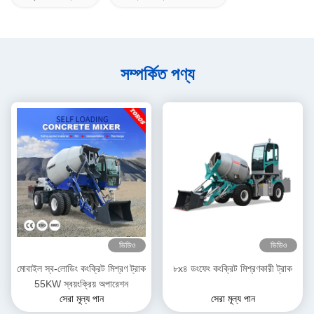
সম্পর্কিত পণ্য
ভিডিও
ভিডিও
মোবাইল স্ব-লোডিং কংক্রিট মিশ্রণ ট্রাক
৮x৪ ডংফেং কংক্রিট মিশ্রণকারী ট্রাক
55KW স্বয়ংক্রিয় অপারেশন
সেরা মূল্য পান
সেরা মূল্য পান