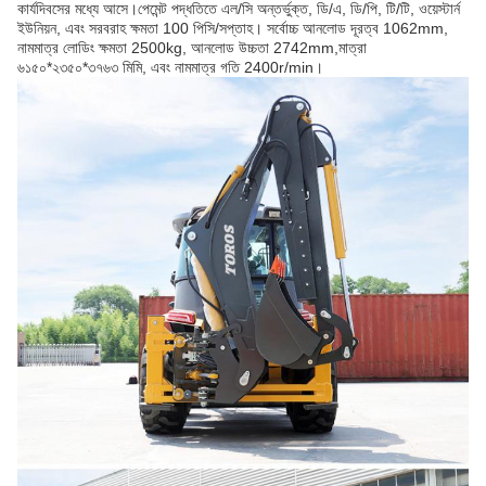
কার্যদিবসের মধ্যে আসে।পেমেন্ট পদ্ধতিতে এল/সি অন্তর্ভুক্ত, ডি/এ, ডি/পি, টি/টি, ওয়েস্টার্ন
ইউনিয়ন, এবং সরবরাহ ক্ষমতা 100 পিসি/সপ্তাহ। সর্বোচ্চ আনলোড দূরত্ব 1062mm,
নামমাত্র লোডিং ক্ষমতা 2500kg, আনলোড উচ্চতা 2742mm,মাত্রা
৬১৫০*২৩৫০*৩৭৬৩ মিমি, এবং নামমাত্র গতি 2400r/min।