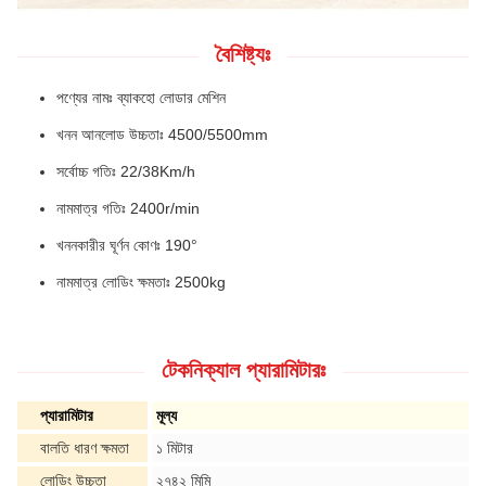
বৈশিষ্ট্যঃ
পণ্যের নামঃ ব্যাকহো লোডার মেশিন
খনন আনলোড উচ্চতাঃ 4500/5500mm
সর্বোচ্চ গতিঃ 22/38Km/h
নামমাত্র গতিঃ 2400r/min
খননকারীর ঘূর্ণন কোণঃ 190°
নামমাত্র লোডিং ক্ষমতাঃ 2500kg
টেকনিক্যাল প্যারামিটারঃ
প্যারামিটার
মূল্য
বালতি ধারণ ক্ষমতা
১ মিটার
লোডিং উচ্চতা
২৭৪২ মিমি