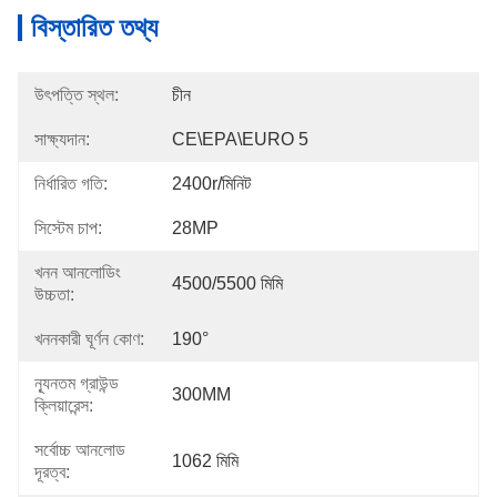
বিস্তারিত তথ্য
উৎপত্তি স্থল:
চীন
সাক্ষ্যদান:
CE\EPA\EURO 5
নির্ধারিত গতি:
2400r/মিনিট
সিস্টেম চাপ:
28MP
খনন আনলোডিং
4500/5500 মিমি
উচ্চতা:
খননকারী ঘূর্ণন কোণ:
190°
ন্যূনতম গ্রাউন্ড
300MM
ক্লিয়ারেন্স:
সর্বোচ্চ আনলোড
1062 মিমি
দূরত্ব: