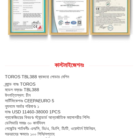
কাস্টমাইজেশনঃ
TOROS TBL388 ব্যাকহো লোডার মেশিন
ব্র্যান্ড নামঃ TOROS
মডেল নম্বরঃ TBL388
উৎপত্তিস্থল: চীন
সার্টিফিকেশনঃ CEEPAEURO 5
ন্যূনতম অর্ডার পরিমাণঃ ১
দামঃ USD 11460-38000 1PCS
প্যাকেজিংয়ের বিবরণঃ স্ট্যান্ডার্ড আন্তর্জাতিক মহাসাগরীয় শিপিং
ডেলিভারি সময়ঃ ৩০ কার্যদিবস
পেমেন্টের শর্তাবলীঃ এল/সি, ডি/এ, ডি/পি, টি/টি, ওয়েস্টার্ন ইউনিয়ন,
সরবরাহের ক্ষমতাঃ ১০০ পিসি/সপ্তাহ