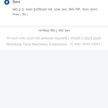
ঠিকানা
NO.2-3, নানঝাং ইন্ডাস্ট্রিয়াল পার্ক, রেঞ্চেং জেলা, জিনিং সিটি, শানডং প্রদেশ,
পিআর। চীন।
গোপনীয়তা নীতি
|
সাইট ম্যাপ
চীন ভালো গুণমান তোরোস মিনি এক্সকাভেটর সরবরাহকারী। কপিরাইট © 2023-2026
Shandong Toros Machinery Corporation . সব সমস্ত অধিকার সংরক্ষিত।