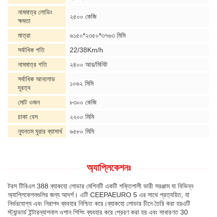
নামমাত্র লোডিং
২৫০০ কেজি
ক্ষমতা
মাত্রা
৬১৫০*২৩৫০*৩৭৬৩ মিমি
সর্বাধিক গতি
22/38Km/h
নামমাত্র গতি
২৪০০ আর/মিনিট
সর্বাধিক আনলোড
১০৬২ মিমি
দূরত্ব
মোট ওজন
৮৩০০ কেজি
চাকা বেস
২২০০ মিমি
ন্যূনতম ঘুরার ব্যাসার্ধ
৬৫৮০ মিমি
অ্যাপ্লিকেশনঃ
টরস টিবিএল 388 ব্যাকহো লোডার মেশিনটি একটি শক্তিশালী ভারী সরঞ্জাম যা বিভিন্ন
অ্যাপ্লিকেশনগুলির জন্য আদর্শ। এটি CEEPAEURO 5 এর সাথে প্রত্যয়িত, যা
নির্ভরযোগ্য এবং নিরাপদ ব্যবহার নিশ্চিত করে।ব্যাকহো লোডার চীনে তৈরি করা হয়এটি
স্ট্যান্ডার্ড ইন্টারন্যাশনাল ওশান শিপিং ব্যবহার করে প্রেরণ করা হয় এবং সাধারণত 30