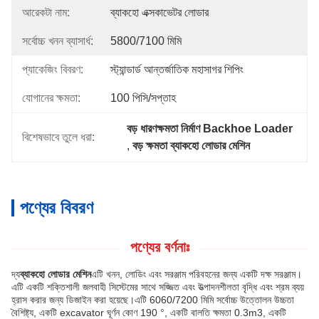
আরেকটা নাম:
ব্যাকহো এক্সকাভেটর লোডার
সর্বোচ্চ খনন ব্যাসার্ধ:
5800/7100 মিমি
প্যাকেজিং বিবরণ:
স্ট্যান্ডার্ড আন্তর্জাতিক মহাসাগর শিপিং
যোগানের ক্ষমতা:
100 পিসি/সপ্তাহ
বড় ধারণক্ষমতা নির্মাণ Backhoe Loader
বিশেষভাবে তুলে ধরা:
, 
বড় ক্ষমতা ব্যাকহো লোডার মেশিন
পণ্যের বিবরণ
পণ্যের বর্ণনাঃ
দ্য
ব্যাকহো লোডার মেশিন
এটি খনন, লোডিং এবং সরঞ্জাম পরিবহনের জন্য একটি দক্ষ সরঞ্জাম।
এটি একটি শক্তিশালী জলবাহী সিস্টেমের সাথে সজ্জিত এবং উত্পাদনশীলতা বৃদ্ধি এবং শ্রম ব্যয়
হ্রাস করার জন্য ডিজাইন করা হয়েছে।এটি 6060/7200 মিমি সর্বোচ্চ উত্তোলন উচ্চতা
বৈশিষ্ট্য, একটি excavator ঘূর্ণন কোণ 190 °, একটি বালতি ক্ষমতা 0.3m3, একটি