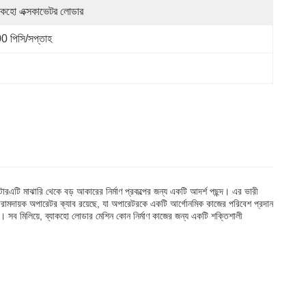
যাকহো এক্সকাভেটর লোডার
0 পিসি/সপ্তাহ
টারএটি মাঝারি থেকে বড় আকারের নির্মাণ প্রকল্পের জন্য একটি আদর্শ পছন্দ। এর ভারী
আরামদায়ক অপারেটর ক্যাব রয়েছে, যা অপারেটরকে একটি আর্গোনমিক কাজের পরিবেশ প্রদান
করে। সব মিলিয়ে, ব্যাকহো লোডার মেশিন কোন নির্মাণ কাজের জন্য একটি শক্তিশালী