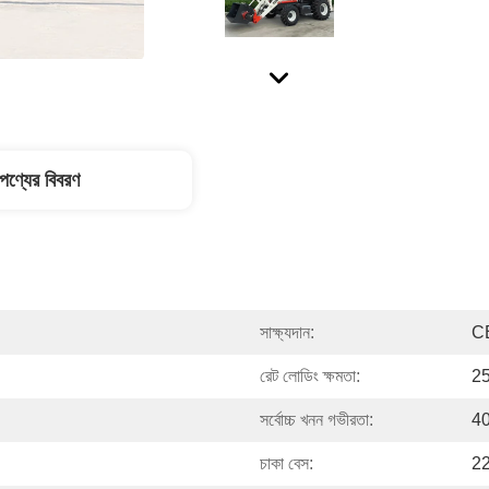
পণ্যের বিবরণ
সাক্ষ্যদান:
C
রেট লোডিং ক্ষমতা:
25
সর্বোচ্চ খনন গভীরতা:
40
চাকা বেস:
22