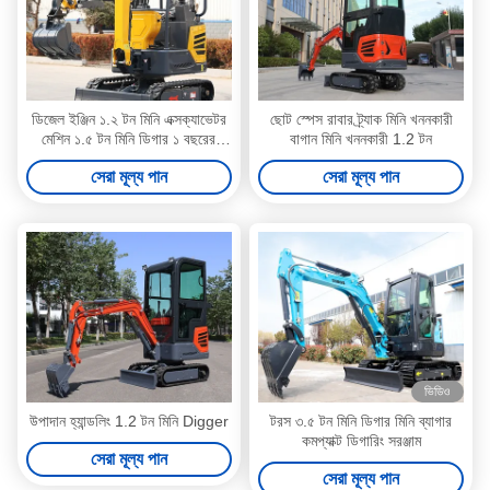
ডিজেল ইঞ্জিন ১.২ টন মিনি এক্সক্যাভেটর
ছোট স্পেস রাবার ট্র্যাক মিনি খননকারী
মেশিন ১.৫ টন মিনি ডিগার ১ বছরের
বাগান মিনি খননকারী 1.2 টন
ওয়ারেন্টি
সেরা মূল্য পান
সেরা মূল্য পান
ভিডিও
উপাদান হ্যান্ডলিং 1.2 টন মিনি Digger
টরস ৩.৫ টন মিনি ডিগার মিনি ব্যাগার
কমপ্যাক্ট ডিগারিং সরঞ্জাম
সেরা মূল্য পান
সেরা মূল্য পান