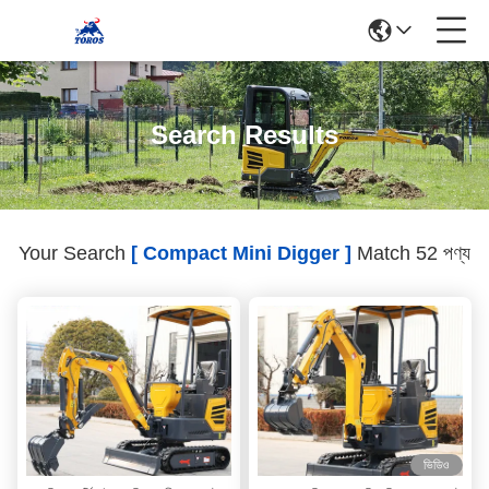
Search Results
Your Search
[ Compact Mini Digger ]
Match 52 পণ্য
ভিডিও