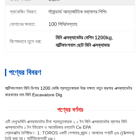
প্যাকেজিং বিবরণ:
স্ট্যান্ডার্ড আন্তর্জাতিক মহাসাগর শিপিং
যোগানের ক্ষমতা:
100 পিসি/সপ্তাহ
মিনি এক্সক্যাভেটর মেশিন 1200kg
, 
বিশেষভাবে তুলে ধরা:
মাল্টিফাংশনাল ছোট মিনি এক্সক্যাভার
পণ্যের বিবরণ
মাল্টিফাংশনাল মিনি ডিগার 1200 কেজি প্রস্তুতকারক উচ্চ দক্ষতা নতুন ক্রলার এক্সক্যাভেটর
কারখানার দাম মিনি Escavatore Dig
পণ্যের বর্ণনাঃ
এটি দেখুনঃমিনি এক্সক্যাভেটর চীনা প্রস্তুতকারক ১.২ টন মিনি এক্সক্যাভেটর ব্যাগার মিনি
এক্সক্যাভেটর ১ টন ইউরোপ ও আমেরিকায় রপ্তানি Ce EPA
প্রোডাক্টের বৈশিষ্ট্যঃ✨ 1: TOROS একটি পেশাদার ব্র্যান্ড। আমাদের পণ্যটি cn ((উত্পাদন)
তৈরি করা হয়। সার্টিফিকেশনটি ce।