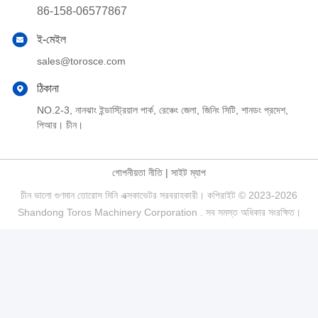
86-158-06577867
ই-মেইল
sales@torosce.com
ঠিকানা
NO.2-3, নানঝাং ইন্ডাস্ট্রিয়াল পার্ক, রেঞ্চেং জেলা, জিনিং সিটি, শানডং প্রদেশ,
পিআর। চীন।
গোপনীয়তা নীতি
|
সাইট ম্যাপ
চীন ভালো গুণমান তোরোস মিনি এক্সকাভেটর সরবরাহকারী। কপিরাইট © 2023-2026
Shandong Toros Machinery Corporation . সব সমস্ত অধিকার সংরক্ষিত।