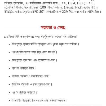
পরিবহন প্যাকেজিং, 30 কার্যদিবসের ডেলিভারি সময়, L / C, D / A, D / P, T / T,
ওয়েস্টার্ন ইউনিয়ন, সরবরাহ ক্ষমতা 100 পিসি / সপ্তাহ, 1 বছরের গ্যারান্টি,সর্বোচ্চ গতি ৪
কিমি/ঘন্টা, সর্বোচ্চ গ্রেডিয়েবিলিটি 30°, অপারেটিং চাপ 22MPa, এবং সর্বোচ্চ পরিধি 4m।
সহায়তা ও সেবা:
১.২ টনের মিনি এক্সক্যাভারের জন্য প্রযুক্তিগত সহায়তা এবং পরিষেবা
বিনামূল্যে ব্যবহারকারীর ম্যানুয়াল এবং খুচরা যন্ত্রাংশের তালিকা।
প্রথম তিন মাসের জন্য ফ্রি ফোন সাপোর্ট।
বিনামূল্যে প্রশিক্ষণ এবং ইনস্টলেশন সেবা।
ব্যাপক গ্যারান্টি নীতি।
সাইটে মেরামত ও রক্ষণাবেক্ষণ সেবা।
নিয়মিত পরিদর্শন ও রক্ষণাবেক্ষণ সেবা।
২৪/৭ গ্রাহক সহায়তা।
অনলাইন প্রযুক্তিগত সহায়তা এবং সমস্যা সমাধান।