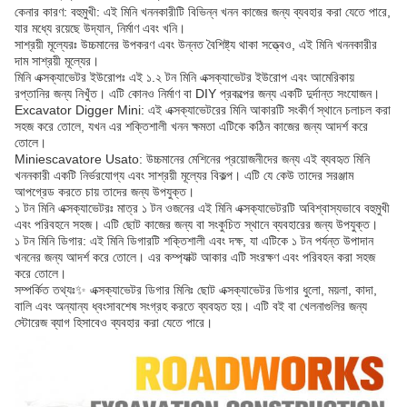
কেনার কারণ: বহুমুখী: এই মিনি খননকারীটি বিভিন্ন খনন কাজের জন্য ব্যবহার করা যেতে পারে,
যার মধ্যে রয়েছে উদ্যান, নির্মাণ এবং খনি।
সাশ্রয়ী মূল্যেরঃ উচ্চমানের উপকরণ এবং উন্নত বৈশিষ্ট্য থাকা সত্ত্বেও, এই মিনি খননকারীর
দাম সাশ্রয়ী মূল্যের।
মিনি এক্সক্যাভেটর ইউরোপঃ এই ১.২ টন মিনি এক্সক্যাভেটর ইউরোপ এবং আমেরিকায়
রপ্তানির জন্য নিখুঁত। এটি কোনও নির্মাণ বা DIY প্রকল্পের জন্য একটি দুর্দান্ত সংযোজন।
Excavator Digger Mini: এই এক্সক্যাভেটরের মিনি আকারটি সংকীর্ণ স্থানে চলাচল করা
সহজ করে তোলে, যখন এর শক্তিশালী খনন ক্ষমতা এটিকে কঠিন কাজের জন্য আদর্শ করে
তোলে।
Miniescavatore Usato: উচ্চমানের মেশিনের প্রয়োজনীদের জন্য এই ব্যবহৃত মিনি
খননকারী একটি নির্ভরযোগ্য এবং সাশ্রয়ী মূল্যের বিকল্প। এটি যে কেউ তাদের সরঞ্জাম
আপগ্রেড করতে চায় তাদের জন্য উপযুক্ত।
১ টন মিনি এক্সক্যাভেটরঃ মাত্র ১ টন ওজনের এই মিনি এক্সক্যাভেটরটি অবিশ্বাস্যভাবে বহুমুখী
এবং পরিবহনে সহজ। এটি ছোট কাজের জন্য বা সংকুচিত স্থানে ব্যবহারের জন্য উপযুক্ত।
১ টন মিনি ডিগার: এই মিনি ডিগারটি শক্তিশালী এবং দক্ষ, যা এটিকে ১ টন পর্যন্ত উপাদান
খননের জন্য আদর্শ করে তোলে। এর কম্প্যাক্ট আকার এটি সংরক্ষণ এবং পরিবহন করা সহজ
করে তোলে।
সম্পর্কিত তথ্যঃ✨ এক্সক্যাভেটর ডিগার মিনিঃ ছোট এক্সক্যাভেটর ডিগার ধুলো, ময়লা, কাদা,
বালি এবং অন্যান্য ধ্বংসাবশেষ সংগ্রহ করতে ব্যবহৃত হয়। এটি বই বা খেলনাগুলির জন্য
স্টোরেজ ব্যাগ হিসাবেও ব্যবহার করা যেতে পারে।