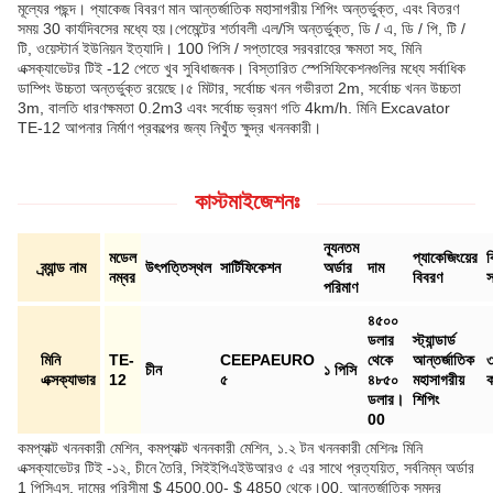
মূল্যের পছন্দ। প্যাকেজ বিবরণ মান আন্তর্জাতিক মহাসাগরীয় শিপিং অন্তর্ভুক্ত, এবং বিতরণ
সময় 30 কার্যদিবসের মধ্যে হয়।পেমেন্টের শর্তাবলী এল/সি অন্তর্ভুক্ত, ডি / এ, ডি / পি, টি /
টি, ওয়েস্টার্ন ইউনিয়ন ইত্যাদি। 100 পিসি / সপ্তাহের সরবরাহের ক্ষমতা সহ, মিনি
এক্সক্যাভেটর টিই -12 পেতে খুব সুবিধাজনক। বিস্তারিত স্পেসিফিকেশনগুলির মধ্যে সর্বাধিক
ডাম্পিং উচ্চতা অন্তর্ভুক্ত রয়েছে।৫ মিটার, সর্বোচ্চ খনন গভীরতা 2m, সর্বোচ্চ খনন উচ্চতা
3m, বালতি ধারণক্ষমতা 0.2m3 এবং সর্বোচ্চ ভ্রমণ গতি 4km/h. মিনি Excavator
TE-12 আপনার নির্মাণ প্রকল্পের জন্য নিখুঁত ক্ষুদ্র খননকারী।
কাস্টমাইজেশনঃ
ন্যূনতম
মডেল
প্যাকেজিংয়ের
ব
ব্র্যান্ড নাম
উৎপত্তিস্থল
সার্টিফিকেশন
অর্ডার
দাম
নম্বর
বিবরণ
স
পরিমাণ
৪৫০০
ডলার
স্ট্যান্ডার্ড
মিনি
TE-
CEEPAEURO
থেকে
আন্তর্জাতিক
চীন
১ পিসি
এক্সক্যাভার
12
৫
৪৮৫০
মহাসাগরীয়
ক
ডলার।
শিপিং
00
কমপ্যাক্ট খননকারী মেশিন, কমপ্যাক্ট খননকারী মেশিন, ১.২ টন খননকারী মেশিনঃ মিনি
এক্সক্যাভেটর টিই -১২, চীনে তৈরি, সিইইপিএইউআরও ৫ এর সাথে প্রত্যয়িত, সর্বনিম্ন অর্ডার
1 পিসিএস, দামের পরিসীমা $ 4500.00- $ 4850 থেকে।00, আন্তর্জাতিক সমুদ্র