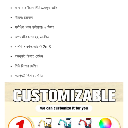
নামঃ ১.২ টনের মিনি এক্সক্যাভেটর
ইঞ্জিনঃ ডিজেল
সর্বাধিক খনন গভীরতাঃ ২ মিটার
অপারেটিং চাপঃ ২২ এমপিএ
বালতি ধারণক্ষমতাঃ 0.2m3
কমপ্যাক্ট ডিগার মেশিন
মিনি ডিগার মেশিন
কমপ্যাক্ট ডিগার মেশিন