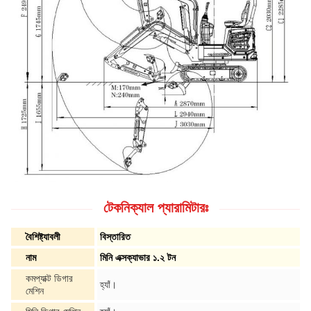
টেকনিক্যাল প্যারামিটারঃ
বৈশিষ্ট্যাবলী
বিস্তারিত
নাম
মিনি এক্সক্যাভার ১.২ টন
কমপ্যাক্ট ডিগার
হ্যাঁ।
মেশিন