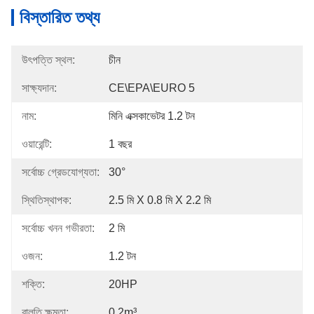
বিস্তারিত তথ্য
উৎপত্তি স্থল:
চীন
সাক্ষ্যদান:
CE\EPA\EURO 5
নাম:
মিনি এক্সকাভেটর 1.2 টন
ওয়ারেন্টি:
1 বছর
সর্বোচ্চ গ্রেডযোগ্যতা:
30°
স্থিতিস্থাপক:
2.5 মি X 0.8 মি X 2.2 মি
সর্বোচ্চ খনন গভীরতা:
2 মি
ওজন:
1.2 টন
শক্তি:
20HP
বালতি ক্ষমতা:
0.2m³