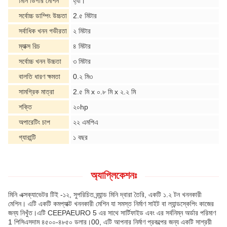
মিনি ডিগার মেশিন
হ্যাঁ।
সর্বোচ্চ ডাম্পিং উচ্চতা
2.৫ মিটার
সর্বাধিক খনন গভীরতা
২ মিটার
ম্যাক্স রিচ
৪ মিটার
সর্বোচ্চ খনন উচ্চতা
৩ মিটার
বালতি ধারণ ক্ষমতা
0.২ মি৩
সামগ্রিক মাত্রা
2.৫ মি x ০.৮ মি x ২.২ মি
শক্তি
২০hp
অপারেটিং চাপ
২২ এমপিএ
গ্যারান্টি
১ বছর
অ্যাপ্লিকেশনঃ
মিনি এক্সক্যাভেটর টিই -১২, সুপরিচিত ব্র্যান্ড মিনি দ্বারা তৈরি, একটি ১.২ টন খননকারী
মেশিন। এটি একটি কমপ্যাক্ট খননকারী মেশিন যা সমস্ত নির্মাণ সাইট বা ল্যান্ডস্কেপিং কাজের
জন্য নিখুঁত।এটি CEEPAEURO 5 এর সাথে সার্টিফাইড এবং এর সর্বনিম্ন অর্ডার পরিমাণ
1 পিসিএসদাম ৪৫০০-৪৮৫০ ডলার।00, এটি আপনার নির্মাণ প্রকল্পের জন্য একটি সাশ্রয়ী