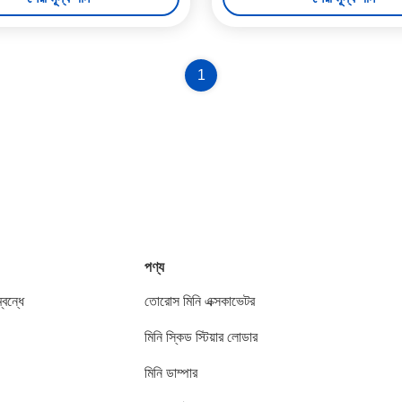
1
পণ্য
বন্ধে
তোরোস মিনি এক্সকাভেটর
মিনি স্কিড স্টিয়ার লোডার
মিনি ডাম্পার