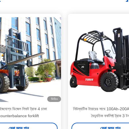
ভিডিও
াইজযোগ্য ডিজেল লিফট ট্রাক 4 চাকা
নিউম্যাটিক টায়ারের সাথে 100Ah-200Ah
counterbalance forklift
বৈদ্যুতিক ফর্কলিফ্ট ট্রাক 3 ট
সেরা মূল্য পান
সেরা মূল্য পান