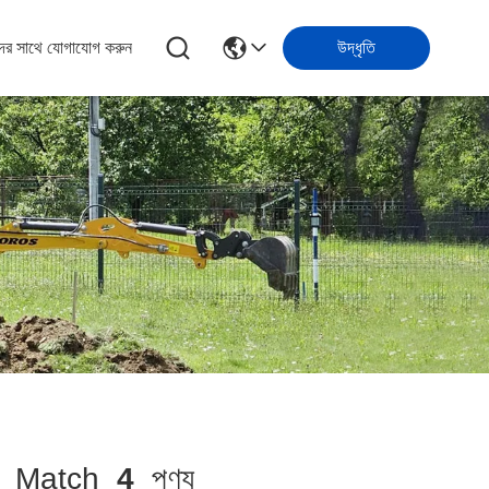
ের সাথে যোগাযোগ করুন
উদ্ধৃতি
Match
4
পণ্য