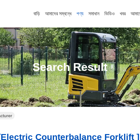
বাড়ি
আমাদের সম্বন্ধে
পণ্য
সমাধান
ভিডিও
খবর
আমাদ
Search Result
acturer
electric Counterbalance Forklift ]