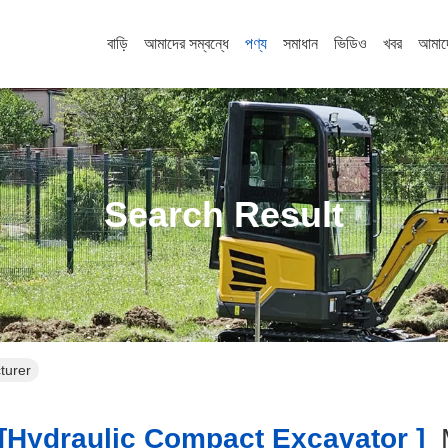
বাড়ি
আমাদের সম্বন্ধে
পণ্য
সমাধান
ভিডিও
খবর
আমাদ
Search Result
turer
hydraulic Compact Excavator ]
M