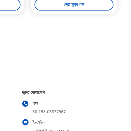
সেরা মূল্য পান
দ্রুত যোগাযোগ
টেল
86-158-06577867
ই-মেইল
sales@torosce.com