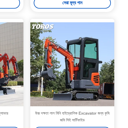
সেরা মূল্য পান
্যাভার
উচ্চ দক্ষতা লাল মিনি হাইড্রোলিক Excavator জন্য কৃষি
জমি সিই সার্টিফাইড