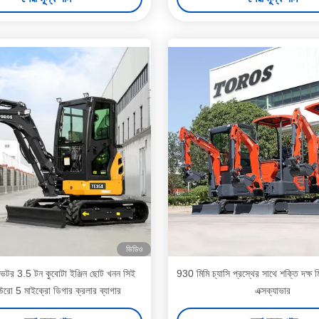
ভিডিও
যাভেটর 3.5 টন কুবোটা ইঞ্জিন ছোট খনন সিই
930 মিমি চ্যাসি প্রস্থের সাথে শক্তি দক্ষ 
রো 5 মাইক্রো ডিগার ক্রলার ব্যাগার
এক্সক্যাভার