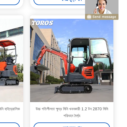
মিনি হাইড্রোলিক
উচ্চ গতিশীলতা ক্ষুদ্র মিনি খননকারী 1.2 টন 2870 মিমি
পরিবহন দৈর্ঘ্য