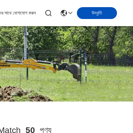
ের সাথে যোগাযোগ করুন
উদ্ধৃতি
atch
50
পণ্য