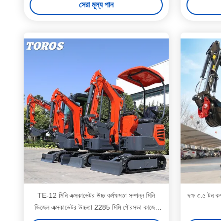
সেরা মূল্য পান
TE-12 মিনি এক্সকাভেটর উচ্চ কর্মক্ষমতা সম্পন্ন মিনি
দক্ষ ৩.৫ টন কম
ডিজেল এক্সকাভেটর উচ্চতা 2285 মিমি পৌরসভা কাজের
জন্য