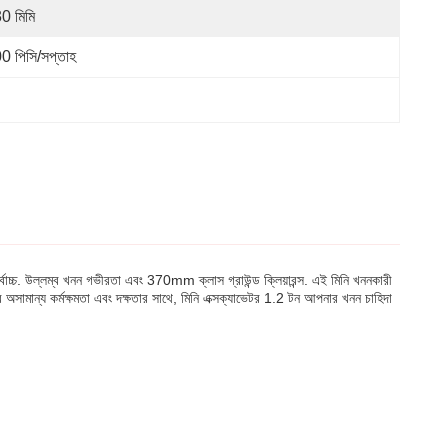
0 মিমি
0 পিসি/সপ্তাহ
্বোচ্চ. উল্লম্ব খনন গভীরতা এবং 370mm ক্লাস গ্রাউন্ড ক্লিয়ারন্স. এই মিনি খননকারী
র অসামান্য কর্মক্ষমতা এবং দক্ষতার সাথে, মিনি এক্সক্যাভেটর 1.2 টন আপনার খনন চাহিদা