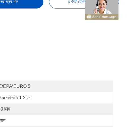
েরা মূল্য পান
এখনই যোগাযোগ করুন
E\EPA\EURO 5
নি এক্সকাভেটর 1.2 টন
0 মিমি
জেল