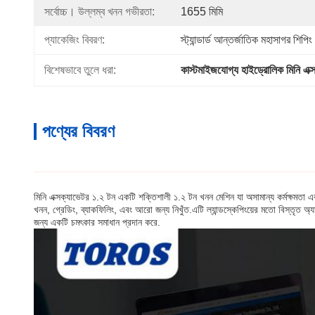
সর্বোচ্চ। উল্লম্ব খনন গভীরতা:
1655 মিমি
প্যাকেজিং বিবরণ:
স্ট্যান্ডার্ড আন্তর্জাতিক মহাসাগর শিপিং
বিশেষভাবে তুলে ধরা:
কাস্টমাইজযোগ্য হাইড্রোলিক মিনি এক্
পণ্যের বিবরণ
মিনি এক্সক্যাভেটর ১.২ টন একটি শক্তিশালী ১.২ টন খনন মেশিন যা অসামান্য কর্মক্ষমতা 
খনন, গ্রেডিং, ব্যাকফিলিং, এবং আরো জন্য নিখুঁত.এটি ল্যান্ডস্কেপিংয়ের মতো বিস্তৃত অ
জন্য একটি চমৎকার সমাধান প্রদান করে.