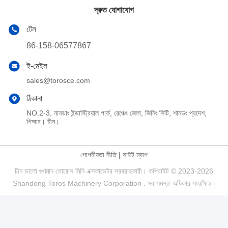
দ্রুত যোগাযোগ
টেল
86-158-06577867
ই-মেইল
sales@torosce.com
ঠিকানা
NO.2-3, নানঝাং ইন্ডাস্ট্রিয়াল পার্ক, রেঞ্চেং জেলা, জিনিং সিটি, শানডং প্রদেশ,
পিআর। চীন।
গোপনীয়তা নীতি
|
সাইট ম্যাপ
চীন ভালো গুণমান তোরোস মিনি এক্সকাভেটর সরবরাহকারী। কপিরাইট © 2023-2026
Shandong Toros Machinery Corporation . সব সমস্ত অধিকার সংরক্ষিত।