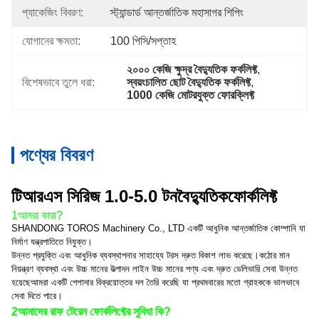
প্যাকেজিং বিবরণ:
স্ট্যান্ডার্ড আন্তর্জাতিক মহাসাগর শিপিং
যোগানের ক্ষমতা:
100 পিসি/সপ্তাহ
২০০০ কেজি ক্ষুদ্র বৈদ্যুতিক ফর্কলিফ্ট
, 
বিশেষভাবে তুলে ধরা:
স্বয়ংচালিত ছোট বৈদ্যুতিক ফর্কলিফ্ট
, 
1000 কেজি মোটরযুক্ত ফোরক্লিফ্ট
পণ্যের বিবরণ
টিআরএস সিরিজ 1.0-5.0 টন
বৈদ্যুতিক
ফোর্কলিফ্ট
1আমরা কারা?
SHANDONG TOROS Machinery Co., LTD একটি আধুনিক আন্তর্জাতিক কোম্পানি যা
নির্মাণ যন্ত্রপাতিতে নিযুক্ত।
উন্নত প্রযুক্তি এবং আধুনিক ব্যবস্থাপনার সাহায্যে টরস দ্রুত বিকাশ লাভ করেছে।কঠোর মান
নিয়ন্ত্রণ ব্যবস্থা এবং উচ্চ মানের উত্পাদন লাইন উচ্চ মানের পণ্য এবং দ্রুত ডেলিভারি সেবা উন্নত
হয়েছেআমরা একটি পেশাদার বিক্রয়োত্তর দল তৈরি করেছি যা প্রথমবারের মতো গ্রাহককে ভালভাবে
সেবা দিতে পারে।
2আমাদের রাফ টেরেন ফোর্কলিফ্টের সুবিধা কি?