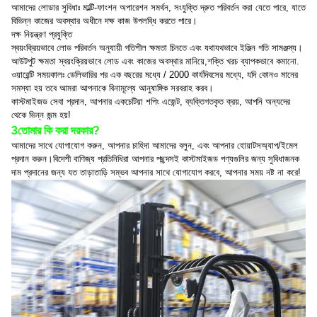
আমাদের লোডার সুবিধাঃ মাল্টি-ফাংশন অপারেশন সমর্থন, সংযুক্তি দ্রুত পরিবর্তন করা যেতে পারে, যাতে
বিভিন্ন কাজের অবস্থার অধীনে দক্ষ কাজ উপলব্ধি করতে পারে।
দক্ষ নিয়ন্ত্রণ প্রযুক্তি
স্বয়ংক্রিয়ভাবে লোড পরিবর্তন অনুযায়ী গতিশীল ক্ষমতা চিনতে এবং যথাযথভাবে ইঞ্জিন গতি সামঞ্জস্য।
আউটপুট ক্ষমতা স্বয়ংক্রিয়ভাবে লোড এবং কাজের অবস্থার মানিয়ে,শক্তি খরচ ব্যাপকভাবে কমানো.
ওয়ারেন্টি সময়কালঃ ডেলিভারির পর এক বছরের মধ্যে / 2000 কার্যদিবসের মধ্যে, যদি কোনও মানের
সমস্যা হয় তবে আমরা আপনাকে বিনামূল্যে আনুষাঙ্গিক সরবরাহ করব।
কাস্টমাইজড সেবা প্রদান, আপনার একচেটিয়া শপিং এজেন্ট, ব্যক্তিগতকৃত ক্রয়, আপনি অন্যদের
থেকে ভিন্ন জন্ম হয়!
3তোমার কি করা দরকার?
আমাদের সাথে যোগাযোগ করুন, আপনার চাহিদা আমাদের বলুন, এবং আপনার হোয়াটসঅ্যাপ/ইমেল
প্রদান করুন।বিদেশী বাণিজ্য প্রতিনিধিরা আপনার পছন্দসই কাস্টমাইজড পণ্যগুলির জন্য সুবিধাজনক
দাম প্রদানের জন্য যত তাড়াতাড়ি সম্ভব আপনার সাথে যোগাযোগ করবে, আপনার সময় নষ্ট না করে!